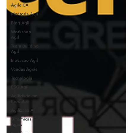
Agile CX
Mentoria Agil
Blog Agil
Workshop
Agil
Team Building
Agil
Inovacao Agil
Vendas Ageis
Tecnologia
ESG Agil
Agilidade em
Produtos
Agilizaaa AI
Dinamicas
Ageis