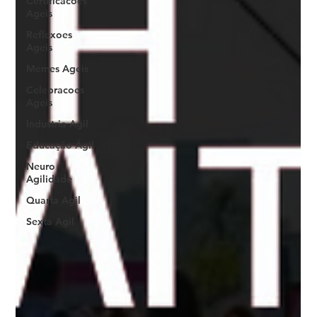
Certificacoes
Ageis
Reflexoes
Ageis
Memes Ageis
Celebracoes
Ageis
Industria Agil
Educação Ágil
Neuro
Agilidade
Quarta Agil
Sexta Agil