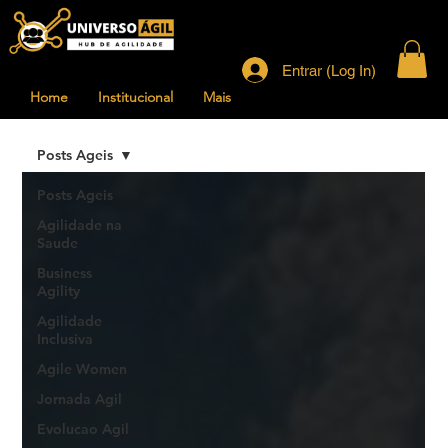
Entrar (Log In)
Home
Institucional
Mais
Posts Ageis
Posts Ageis
Agilidade na
Saude
Business
Agility
Agilidade
Inclusiva
Agile Women
Jornada Agil
Evolucao Agil