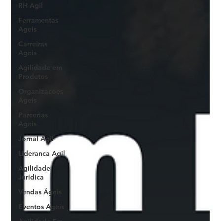
RH Agil
Ferramentas
Ageis
Carreiras
Ageis
Agilidade em
Produtos
Organizacoes
Ageis
Parcerias
Ageis
Jornal Agil
Lideranca Agil
Agilidade
Jurídica
Vendas Ágeis
Eventos Ageis