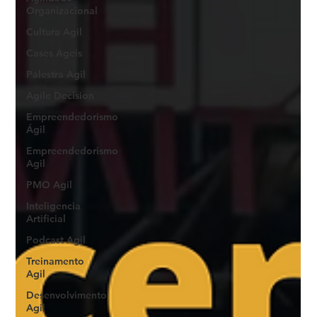
Organizacional
Cultura Agil
Cases Ageis
Palestra Agil
Agile Decision
Empreendedorismo
Ágil
Empreendedorismo
Agil
PMO Agil
Inteligencia
Artificial
Podcast Agil
Treinamento
Agil
Desenvolvimento
Agil