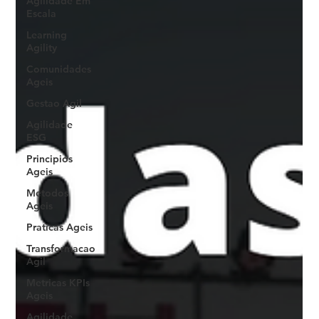
Agilidade Em
Escala
Learning
Agility
Comunidades
Ageis
Gestao Agil
Agilidade
ESG
Principios
Ageis
Metodos
Ageis
Praticas Ageis
Transformacao
Agil
Metricas KPIs
Ageis
Agilidade