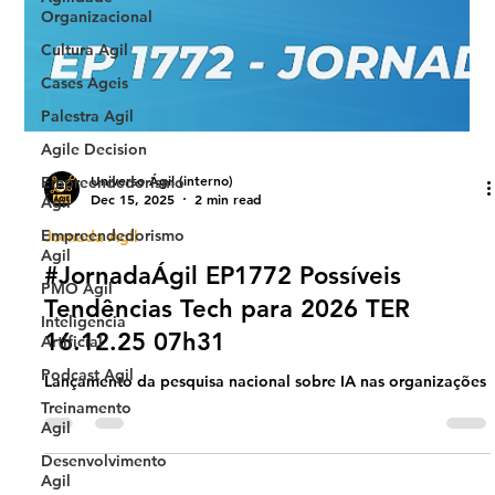
Organizacional
Cultura Agil
Cases Ageis
Palestra Agil
Agile Decision
Empreendedorismo
Ágil
Empreendedorismo
Agil
Universo Ágil (interno)
Dec 15, 2025
2 min read
PMO Agil
Jornada Agil
Inteligencia
Artificial
#JornadaÁgil EP1772 Possíveis
Podcast Agil
Tendências Tech para 2026 TER
Treinamento
16.12.25 07h31
Agil
Lançamento da pesquisa nacional sobre IA nas organizações
Desenvolvimento
Agil