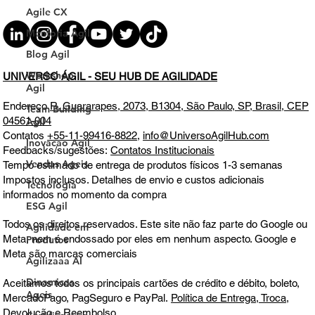
Agile CX
Mentoria Agil
Blog Agil
Workshop
Agil
Team Building
Agil
UNIVERSO ÁGIL - SEU HUB DE AGILIDADE
Inovacao Agil
Endereço
R. Guararapes, 2073, B1304, São Paulo, SP, Brasil, CEP
Vendas Ageis
04561-004
Contatos
+55-11-99416-8822
,
info@UniversoAgilHub.com
Tecnologia
Feedbacks/sugestões:
Contatos Institucionais
ESG Agil
Tempo estimado de entrega de produtos físicos 1-3 semanas
Agilidade em
Impostos inclusos. Detalhes de envio e custos adicionais
Produtos
informados no momento da compra
Agilizaaa AI
Todos os direitos reservados. Este site não faz parte do Google ou
Dinamicas
Meta, nem é endossado por eles em nenhum aspecto. Google e
Ageis
Meta são marcas comerciais