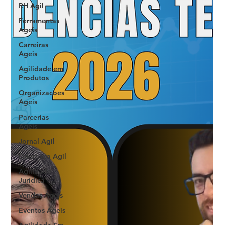
RH Agil
Ferramentas
Ageis
Carreiras
Ageis
Agilidade em
Produtos
Organizacoes
Ageis
Parcerias
Ageis
Jornal Agil
Lideranca Agil
Agilidade
Jurídica
Vendas Ágeis
Eventos Ageis