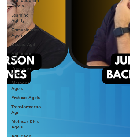
Agilidade Em
Escala
Learning
Agility
Comunidades
Ageis
Gestao Agil
Agilidade
ESG
Principios
Ageis
Metodos
Ageis
Praticas Ageis
Transformacao
Agil
Metricas KPIs
Ageis
Agilidade