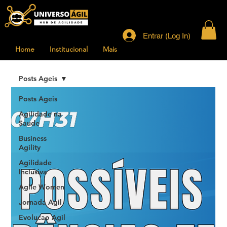
Entrar (Log In)
Home
Institucional
Mais
Posts Ageis
Posts Ageis
Agilidade na
Saude
Business
Agility
Agilidade
Inclusiva
Agile Women
Jornada Agil
Evolucao Agil