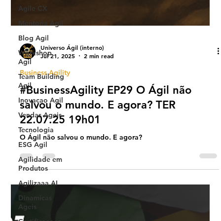
Agile CX
Mentoria Agil
Blog Agil
Workshop
Agil
Universo Ágil (interno)
Jul 21, 2025
2 min read
Team Building
Agil
Business Agility
Inovacao Agil
#BusinessAgility EP29 O Ágil não
Vendas Ageis
salvou o mundo. E agora? TER
Tecnologia
22.07.25 19h01
ESG Agil
O Ágil não salvou o mundo. E agora?
Agilidade em
Produtos
Agilizaaa AI
Dinamicas
Ageis