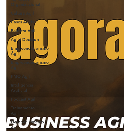
Organizacional
Cultura Agil
Cases Ageis
Palestra Agil
Agile Decision
Empreendedorismo
Ágil
Empreendedorismo
Agil
PMO Agil
Inteligencia
Artificial
Podcast Agil
Treinamento
Agil
Desenvolvimento
Agil