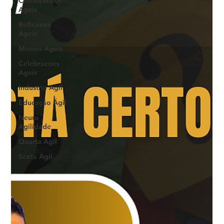
Certificacoes
Ageis
Reflexoes
Ageis
Memes Ageis
Celebracoes
Ageis
Industria Agil
Educação Ágil
Neuro
Agilidade
Quarta Agil
Sexta Agil