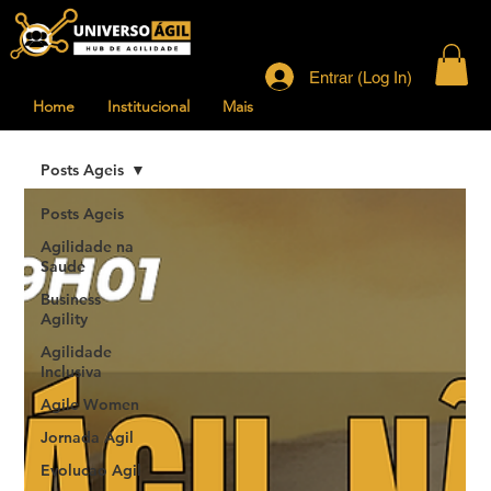
Entrar (Log In)
Home
Institucional
Mais
Posts Ageis
Posts Ageis
Agilidade na
Saude
Business
Agility
Agilidade
Inclusiva
Agile Women
Jornada Agil
Evolucao Agil