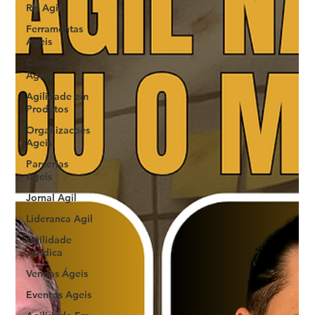
RH Agil
Ferramentas
Ageis
Carreiras
Ageis
Agilidade em
Produtos
Organizacoes
Ageis
Parcerias
Ageis
Jornal Agil
Lideranca Agil
Agilidade
Jurídica
Vendas Ágeis
Eventos Ageis