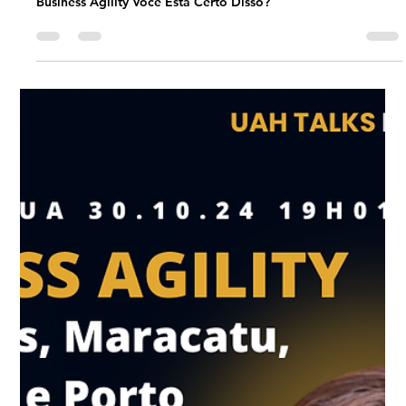
#BusinessAgility EP26 Você Está
Certo Disso? QUA 12.02.25 19h01
Business Agility Você Está Certo Disso?