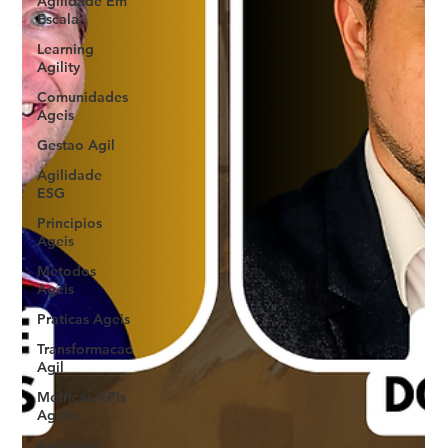
Agilidade Em
Escala
Learning
Agility
Comunidades
Ageis
Gestao Agil
Agilidade
ESG
Principios
Ageis
Metodos
Ageis
Praticas Ageis
Transformacao
Agil
Metricas KPIs
Ageis
Agilidade