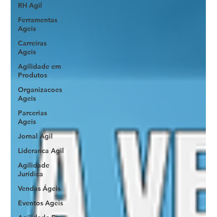
RH Agil
Ferramentas
Ageis
Carreiras
Ageis
Agilidade em
Produtos
Organizacoes
Ageis
Parcerias
Ageis
Jornal Agil
Lideranca Agil
Agilidade
Jurídica
Vendas Ágeis
Eventos Ageis