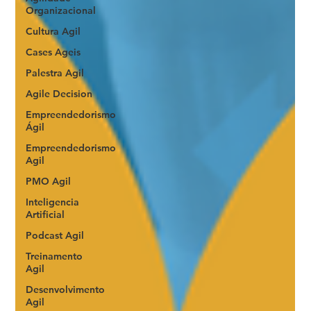
Organizacional
Cultura Agil
Cases Ageis
Palestra Agil
Agile Decision
Empreendedorismo
Ágil
Empreendedorismo
Agil
PMO Agil
Inteligencia
Artificial
Podcast Agil
Treinamento
Agil
Desenvolvimento
Agil