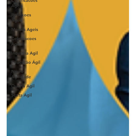
Certificacoes
Ageis
Reflexoes
Ageis
Memes Ageis
Celebracoes
Ageis
Industria Agil
Educação Ágil
Neuro
Agilidade
Quarta Agil
Sexta Agil