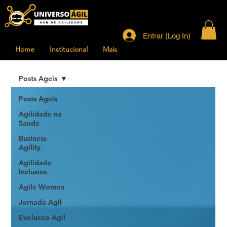
Entrar (Log In)
Home
Institucional
Mais
Posts Ageis
Posts Ageis
Agilidade na
Saude
Business
Agility
Agilidade
Inclusiva
Agile Women
Jornada Agil
Evolucao Agil