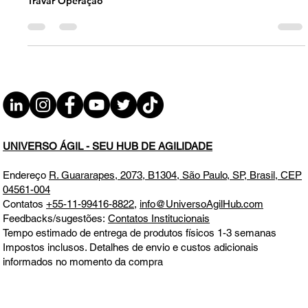
07h31
Governança Ágil: Equilibre Velocidade e Controle sem
Travar Operação
UNIVERSO ÁGIL - SEU HUB DE AGILIDADE
Endereço
R. Guararapes, 2073, B1304, São Paulo, SP, Brasil, CEP
04561-004
Contatos
+55-11-99416-8822
,
info@UniversoAgilHub.com
Feedbacks/sugestões:
Contatos Institucionais
Tempo estimado de entrega de produtos físicos 1-3 semanas
Impostos inclusos. Detalhes de envio e custos adicionais