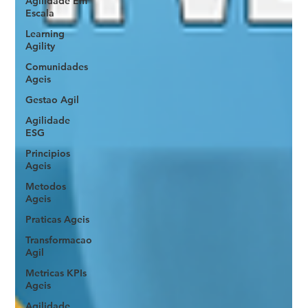
Agilidade Em
Escala
Learning
Agility
Comunidades
Ageis
Gestao Agil
Agilidade
ESG
Principios
Ageis
Metodos
Ageis
Praticas Ageis
Transformacao
Agil
Metricas KPIs
Ageis
Agilidade