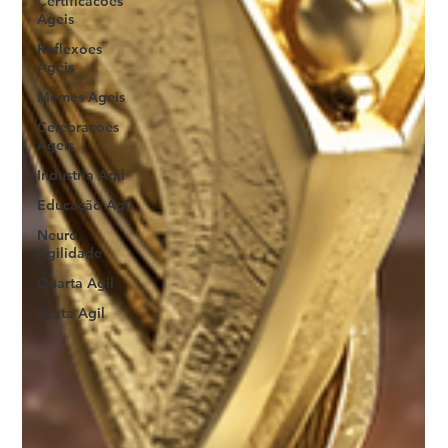
Certificacoes
Ageis
Reflexoes
Ageis
Memes Ageis
Celebracoes
Ageis
Industria Agil
Educação Ágil
Neuro
Agilidade
Quarta Agil
Sexta Agil