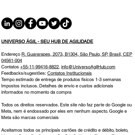
Como Posso Ser Triste Se Em 2024... 🤔 Como não ser ágil e
feliz com tantas bençãos? Obrigado Deus 🥰 🏆 Espero que
você tome a decisão...
UNIVERSO ÁGIL - SEU HUB DE AGILIDADE
Endereço
R. Guararapes, 2073, B1304, São Paulo, SP, Brasil, CEP
04561-004
Contatos
+55-11-99416-8822
,
info@UniversoAgilHub.com
Feedbacks/sugestões:
Contatos Institucionais
Tempo estimado de entrega de produtos físicos 1-3 semanas
Impostos inclusos. Detalhes de envio e custos adicionais
informados no momento da compra