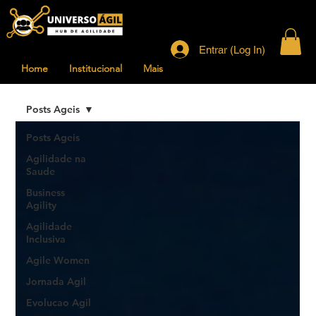
Entrar (Log In)
Home
Institucional
Mais
Posts Ageis
Posts Ageis
Agilidade na
Saude
Business
Agility
Agilidade
Inclusiva
Agile Women
Jornada Agil
Evolucao Agil