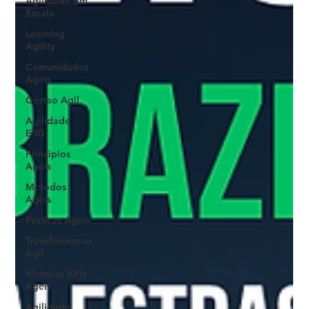
Agilidade Em
Escala
Learning
Agility
Comunidades
Ageis
Gestao Agil
Agilidade
ESG
Principios
Ageis
Metodos
Ageis
Praticas Ageis
Transformacao
Agil
Metricas KPIs
Ageis
Agilidade