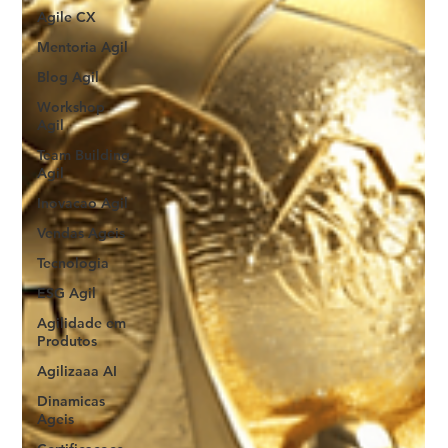
Agile CX
Mentoria Agil
Blog Agil
Workshop
Agil
Team Building
Agil
Inovacao Agil
Vendas Ageis
Tecnologia
ESG Agil
Agilidade em
Produtos
Agilizaaa AI
Dinamicas
Ageis