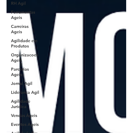
RH Agil
Ferramentas
Ageis
Carreiras
Ageis
Agilidade em
Produtos
Organizacoes
Ageis
Parcerias
Ageis
Jornal Agil
Lideranca Agil
Agilidade
Jurídica
Vendas Ágeis
Eventos Ageis