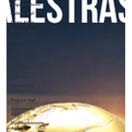
Organizacional
Cultura Agil
Cases Ageis
Palestra Agil
Agile Decision
Empreendedorismo
Ágil
Empreendedorismo
Agil
PMO Agil
Inteligencia
Artificial
Podcast Agil
Treinamento
Agil
Desenvolvimento
Agil