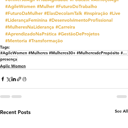
#AgileWomen
#Mulher
#FuturoDoTrabalho
#FuturoDaMulher
#ElasDecolamTalk
#Inspiração
#Live
#LiderançaFeminina
#DesenvolvimentoProfissional
#MulheresNaLiderança
#Carreira
#AprendizadoNaPrática
#GestãoDeProjetos
#Mentoria
#Transformação
Tags:
#AgileWomen #Mulheres #Mulheres30+ #MulheresdePropósito #MulheresdeSucesso
presença
Agile Women
See All
Recent Posts