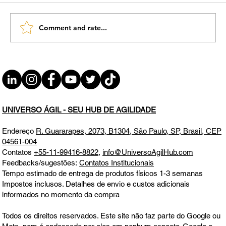
Comment and rate...
#AgileWomenTalk #ElasDecolam EP07
Os Desafios para se Inserir no Mercado
de Trabalho QUI 16.10.25 12h31
UNIVERSO ÁGIL - SEU HUB DE AGILIDADE
Endereço
R. Guararapes, 2073, B1304, São Paulo, SP, Brasil, CEP
04561-004
Contatos
+55-11-99416-8822
,
info@UniversoAgilHub.com
Feedbacks/sugestões:
Contatos Institucionais
Tempo estimado de entrega de produtos físicos 1-3 semanas
Impostos inclusos. Detalhes de envio e custos adicionais
informados no momento da compra
Todos os direitos reservados. Este site não faz parte do Google ou