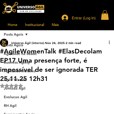
Entrar (Log In)
Home
Institucional
Mais
Posts Ageis
Universo Ágil (interno)
Nov 24, 2025
2 min read
Posts Ageis
#AgileWomenTalk #ElasDecolam
Agilidade na Saude
EP17 Uma presença forte, é
Business Agility
impossível de ser ignorada TER
Agilidade Inclusiva
25.11.25 12h31
Agile Women
Rated NaN out of 5 stars.
Jornada Agil
Evolucao Agil
RH Agil