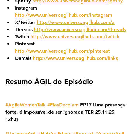
Spotify 
http://www.universoagilhub.com/spotify
Instagram 
http://www.universoagilhub.com/instagram
X/Twitter 
http://www.universoagilhub.com/x
Threads 
http://www.universoagilhub.com/threads
Twitch 
http://www.universoagilhub.com/twitch
Pinterest 
http://www.universoagilhub.com/pinterest
Demais 
http://www.universoagilhub.com/links
Resumo ÁGIL do Episódio
#AgileWomenTalk
#ElasDecolam
 EP17 Uma presença 
forte, é impossível de ser ignorada TER 25.11.25 
12h31
#UniversoAgil
#HubAgilidade
#Podcast
#AlmoçoAgil