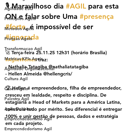
🎙️ Maravilhoso dia 
#AGIL
 para esta 
Agilidade ESG
ON e falar sobre Uma 
#presença
Principios Ageis
#forte
, é impossível de ser 
Metodos Ageis
#ignorada
Praticas Ageis
Transformacao Agil
🚀 Terça-feira 25.11.25 12h31 (horário Brasília) 
Metricas KPIs Ageis
#AgileWomen
 traz:
- Nathalia Tatagiba @nathaliatatagiba
Agilidade Organizacional
- Hellen Almeida @hellengcris/
Cultura Agil
🏆 Hellen é empreendedora, filha de empreendedor, 
Cases Ageis
cresceu em lealdade, respeito e disciplina. De 
Palestra Agil
estagiária a Head of Markets para a América Latina, 
Agile Decision
construiu tudo por mérito. Seu diferencial é entregar 
100% e unir gestão de pessoas, dados e estratégia 
Empreendedorismo Ágil
em cada projeto.
Empreendedorismo Agil