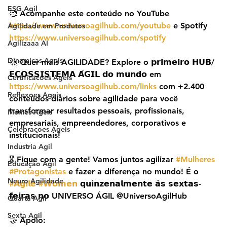
ESG Agil
🥰 Acompanhe este conteúdo no YouTube 
https://www.universoagilhub.com/youtube
 e Spotify 
Agilidade em Produtos
https://www.universoagilhub.com/spotify
Agilizaaa AI
Dinamicas Ageis
🚀 Quer mais AGILIDADE? Explore o 𝗽𝗿𝗶𝗺𝗲𝗶𝗿𝗼 𝗛𝗨𝗕/
𝗘𝗖𝗢𝗦𝗦𝗜𝗦𝗧𝗘𝗠𝗔 𝗔́𝗚𝗜𝗟 𝗱𝗼 𝗺𝘂𝗻𝗱𝗼 em 
Certificacoes Ageis
https://www.universoagilhub.com/links
 com +2.400 
Reflexoes Ageis
conteúdos diários sobre agilidade para você 
transformar resultados pessoais, profissionais, 
Memes Ageis
empresariais, empreendedores, corporativos e 
Celebracoes Ageis
institucionais!
Industria Agil
🎖️ Fique com a gente! Vamos juntos agilizar 
#Mulheres
Educação Ágil
#Protagonistas
 e fazer a diferença no mundo! É o 
Neuro Agilidade
#𝗔𝗴𝗶𝗹𝗲
#𝗪𝗼𝗺𝗲𝗻
 𝗾𝘂𝗶𝗻𝘇𝗲𝗻𝗮𝗹𝗺𝗲𝗻𝘁𝗲 𝗮̀𝘀 𝘀𝗲𝘅𝘁𝗮𝘀-
𝗳𝗲𝗶𝗿𝗮𝘀 𝗻𝗼 UNIVERSO ÁGIL @UniversoAgilHub
Quarta Agil
Sexta Agil
🤝 Apoio: