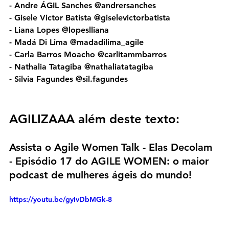
- Andre ÁGIL Sanches @andrersanches
- Gisele Victor Batista @giselevictorbatista
- Liana Lopes @lopeslliana
- Madá Di Lima @madadilima_agile
- Carla Barros Moacho @carlitammbarros
- Nathalia Tatagiba @nathaliatatagiba
- Silvia Fagundes @sil.fagundes
AGILIZAAA além deste texto:
Assista o Agile Women Talk - Elas Decolam 
- Episódio 17 do AGILE WOMEN: o maior 
podcast de mulheres ágeis do mundo!
https://youtu.be/gyIvDbMGk-8