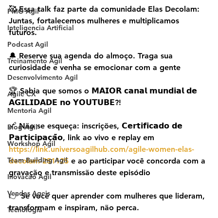
🥰 Essa talk faz parte da comunidade Elas Decolam: 
PMO Agil
Juntas, fortalecemos mulheres e multiplicamos 
Inteligencia Artificial
futuros.
Podcast Agil
🔔 Reserve sua agenda do almoço. Traga sua 
Treinamento Agil
curiosidade e venha se emocionar com a gente
Desenvolvimento Agil
🏆 Sabia que somos o 𝗠𝗔𝗜𝗢𝗥 𝗰𝗮𝗻𝗮𝗹 𝗺𝘂𝗻𝗱𝗶𝗮𝗹 𝗱𝗲 
Agile CX
𝗔𝗚𝗜𝗟𝗜𝗗𝗔𝗗𝗘 𝗻𝗼 𝗬𝗢𝗨𝗧𝗨𝗕𝗘?!
Mentoria Agil
🔗 Não se esqueça: inscrições, 𝗖𝗲𝗿𝘁𝗶𝗳𝗶𝗰𝗮𝗱𝗼 𝗱𝗲 
Blog Agil
𝗣𝗮𝗿𝘁𝗶𝗰𝗶𝗽𝗮𝗰̧𝗮̃𝗼, link ao vivo e replay em 
Workshop Agil
https://link.universoagilhub.com/agile-women-elas-
Team Building Agil
decolam-251125
 e ao participar você concorda com a 
gravação e transmissão deste episódio
Inovacao Agil
Vendas Ageis
👉 Se você quer aprender com mulheres que lideram, 
transformam e inspiram, não perca.
Tecnologia