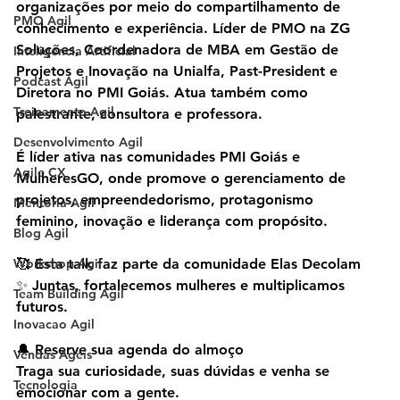
organizações por meio do compartilhamento de 
PMO Agil
conhecimento e experiência. Líder de PMO na ZG 
Soluções, Coordenadora de MBA em Gestão de 
Inteligencia Artificial
Projetos e Inovação na Unialfa, Past-President e 
Podcast Agil
Diretora no PMI Goiás. Atua também como 
Treinamento Agil
palestrante, consultora e professora.
Desenvolvimento Agil
É líder ativa nas comunidades PMI Goiás e 
Agile CX
MulheresGO, onde promove o gerenciamento de 
projetos, empreendedorismo, protagonismo 
Mentoria Agil
feminino, inovação e liderança com propósito.
Blog Agil
Workshop Agil
🥰 Esta talk faz parte da comunidade Elas Decolam
✨ Juntas, fortalecemos mulheres e multiplicamos 
Team Building Agil
futuros.
Inovacao Agil
🔔 Reserve sua agenda do almoço
Vendas Ageis
Traga sua curiosidade, suas dúvidas e venha se 
Tecnologia
emocionar com a gente.