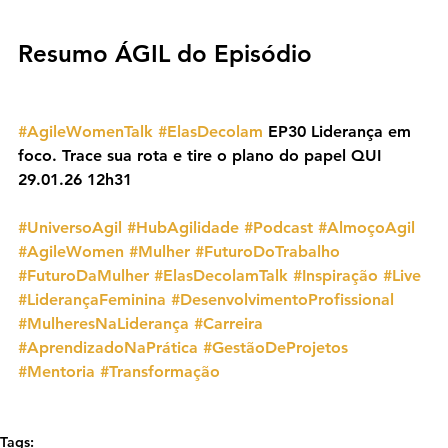
Resumo ÁGIL do Episódio
#AgileWomenTalk
#ElasDecolam
 EP30 Liderança em 
foco. Trace sua rota e tire o plano do papel QUI 
29.01.26 12h31
#UniversoAgil
#HubAgilidade
#Podcast
#AlmoçoAgil
#AgileWomen
#Mulher
#FuturoDoTrabalho
#FuturoDaMulher
#ElasDecolamTalk
#Inspiração
#Live
#LiderançaFeminina
#DesenvolvimentoProfissional
#MulheresNaLiderança
#Carreira
#AprendizadoNaPrática
#GestãoDeProjetos
#Mentoria
#Transformação
Tags: