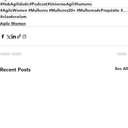
#HubAgilidade
#Podcast
#UniversoAgil
#humano
#AgileWomen #Mulheres #Mulheres30+ #MulheresdePropósito #MulheresdeSucesso
#elasdecolam
Agile Women
See All
Recent Posts