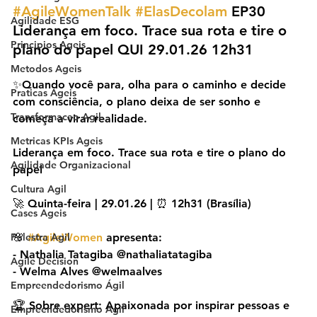
#AgileWomenTalk
#ElasDecolam
 EP30 
Agilidade ESG
Liderança em foco. Trace sua rota e tire o 
Principios Ageis
plano do papel QUI 29.01.26 12h31
Metodos Ageis
✨Quando você para, olha para o caminho e decide 
Praticas Ageis
com consciência, o plano deixa de ser sonho e 
Transformacao Agil
começa a virar realidade.
Metricas KPIs Ageis
Liderança em foco. Trace sua rota e tire o plano do 
Agilidade Organizacional
papel
Cultura Agil
🚀 Quinta-feira | 29.01.26 | ⏰ 12h31 (Brasília)
Cases Ageis
Palestra Agil
🌸 
#AgileWomen
 apresenta:
- Nathalia Tatagiba @nathaliatatagiba
Agile Decision
- Welma Alves @welmaalves
Empreendedorismo Ágil
🏆 Sobre expert: Apaixonada por inspirar pessoas e 
Empreendedorismo Agil