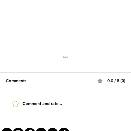
Comments
0.0 / 5 (0)
Comment and rate...
#AgileWomenTalk #ElasDecolam EP25