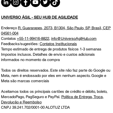
O Mapa da Virada: diagnóstico de
carreira para 2026 TER 13.01.26 12h31
UNIVERSO ÁGIL - SEU HUB DE AGILIDADE
Endereço
R. Guararapes, 2073, B1304, São Paulo, SP, Brasil, CEP
04561-004
Contatos
+55-11-99416-8822
,
info@UniversoAgilHub.com
Feedbacks/sugestões:
Contatos Institucionais
Tempo estimado de entrega de produtos físicos 1-3 semanas
Impostos inclusos. Detalhes de envio e custos adicionais
informados no momento da compra
Todos os direitos reservados. Este site não faz parte do Google ou
Meta, nem é endossado por eles em nenhum aspecto. Google e
Meta são marcas comerciais
Aceitamos todos os principais cartões de crédito e débito, boleto,
MercadoPago, PagSeguro e PayPal.
Política de Entrega, Troca,
Devolução e Reembolso
CNPJ 39.241.702/0001-00
ALOTUZ LTDA