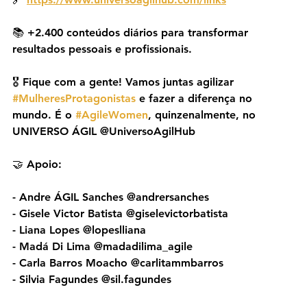
📚 +2.400 conteúdos diários para transformar 
resultados pessoais e profissionais.
🎖️ Fique com a gente! Vamos juntas agilizar 
#MulheresProtagonistas
 e fazer a diferença no 
mundo. É o 
#AgileWomen
, quinzenalmente, no 
UNIVERSO ÁGIL @UniversoAgilHub
🤝 Apoio:
- Andre ÁGIL Sanches @andrersanches
- Gisele Victor Batista @giselevictorbatista
- Liana Lopes @lopeslliana
- Madá Di Lima @madadilima_agile
- Carla Barros Moacho @carlitammbarros
- Silvia Fagundes @sil.fagundes