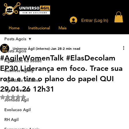
Entrar (Log In)
Home
Institucional
Mais
Posts Ageis
Universo Ágil (interno)
Jan 28
2 min read
Posts Ageis
#AgileWomenTalk #ElasDecolam
Agilidade na Saude
EP30 Liderança em foco. Trace sua
Business Agility
rota e tire o plano do papel QUI
Agilidade Inclusiva
29.01.26 12h31
Agile Women
Rated NaN out of 5 stars.
Jornada Agil
Evolucao Agil
RH Agil