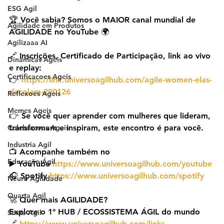
ESG Agil
🏆 Você sabia? Somos o MAIOR canal mundial de 
Agilidade em Produtos
AGILIDADE no YouTube 🌍
Agilizaaa AI
🔗 Inscrições, Certificado de Participação, link ao vivo 
Dinamicas Ageis
e replay:
Certificacoes Ageis
👉 
https://link.universoagilhub.com/agile-women-elas-
decolam-290126
Reflexoes Ageis
Memes Ageis
👉 Se você quer aprender com mulheres que lideram, 
Celebracoes Ageis
transformam e inspiram, este encontro é para você.
Industria Agil
📺 Acompanhe também no
Educação Ágil
▶️ YouTube 
https://www.universoagilhub.com/youtube
🎧 Spotify 
https://www.universoagilhub.com/spotify
Neuro Agilidade
Quarta Agil
🚀 Quer mais AGILIDADE?
Explore o 1º HUB / ECOSSISTEMA ÁGIL do mundo
Sexta Agil
🔗 
https://www.universoagilhub.com/links