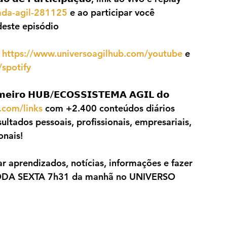
nada-agil-281125
 e ao participar você 
este episódio
 
https://www.universoagilhub.com/youtube
 e 
spotify
𝗼 𝗛𝗨𝗕/𝗘𝗖𝗢𝗦𝗦𝗜𝗦𝗧𝗘𝗠𝗔 𝗔𝗚𝗜𝗟 𝗱𝗼 
.com/links
 com +2.400 conteúdos diários 
ultados pessoais, profissionais, empresariais, 
onais!
ar aprendizados, notícias, informações e fazer 
ODA SEXTA 7h31 da manhã no UNIVERSO 