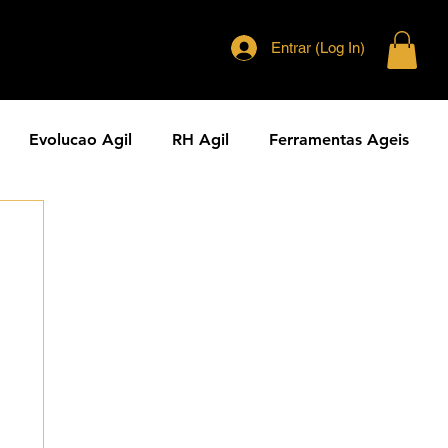
Entrar (Log In)
Evolucao Agil
RH Agil
Ferramentas Ageis
eranca Agil
Agilidade Jurídica
Vendas Ágeis
dade ESG
Principios Ageis
Metodos Ageis
Cases Ageis