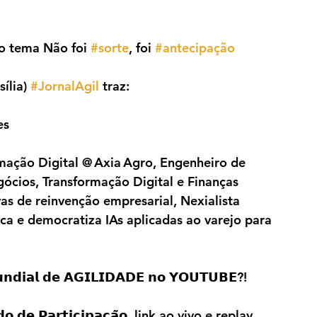
o tema Não foi 
#sorte
, foi 
#antecipação
ília) 
#JornalAgil
 traz: 
es
rmação Digital @ Axia Agro, Engenheiro de 
ios, Transformação Digital e Finanças 
vas de reinvenção empresarial, Nexialista 
ica e democratiza IAs aplicadas ao varejo para 
𝗶𝗮𝗹 𝗱𝗲 𝗔𝗚𝗜𝗟𝗜𝗗𝗔𝗗𝗘 𝗻𝗼 𝗬𝗢𝗨𝗧𝗨𝗕𝗘?!
 𝗱𝗲 𝗣𝗮𝗿𝘁𝗶𝗰𝗶𝗽𝗮𝗰̧𝗮̃𝗼, link ao vivo e replay 