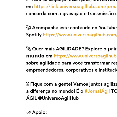
em 
https://link.universoagilhub.com/jor
concorda com a gravação e transmissão d
🥰 Acompanhe este conteúdo no YouTube
Spotify 
https://www.universoagilhub.com/
🚀 Quer mais AGILIDADE? Explore o 𝗽𝗿𝗶𝗺𝗲𝗶𝗿
𝗺𝘂𝗻𝗱𝗼 em 
https://www.universoagilhub
sobre agilidade para você transformar res
empreendedores, corporativos e instituci
🎖️ Fique com a gente! Vamos juntos agiliz
a diferença no mundo! É o 
#JornalÁgil
 T
ÁGIL @UniversoAgilHub
🤝 Apoio: