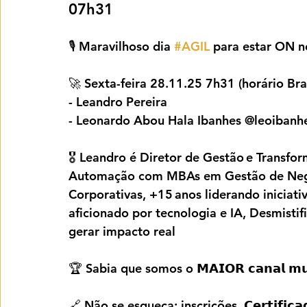
07h31
🎙️ Maravilhoso dia 
#AGIL
 para estar ON n
🚀 Sexta-feira 28.11.25 7h31 (horário Bras
- Leandro Pereira
- Leonardo Abou Hala Ibanhes @leoibanh
🎖️ Leandro é Diretor de Gestão e Transfo
Automação com MBAs em Gestão de Negóc
Corporativas, +15 anos liderando iniciati
aficionado por tecnologia e IA, Desmistif
gerar impacto real
🏆 Sabia que somos o 𝗠𝗔𝗜𝗢𝗥 𝗰𝗮𝗻𝗮𝗹 𝗺𝘂𝗻𝗱
🔗 Não se esqueça: inscrições, 𝗖𝗲𝗿𝘁𝗶𝗳𝗶𝗰𝗮𝗱𝗼