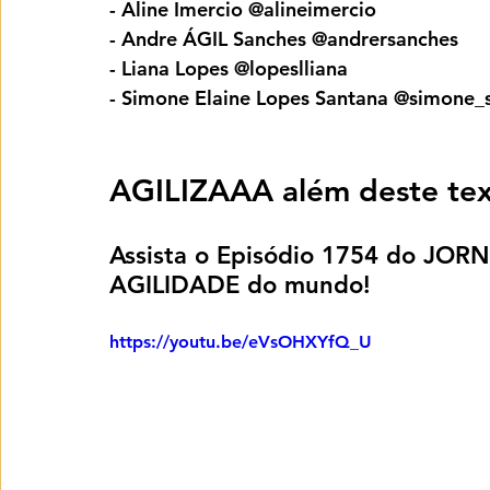
- Aline Imercio @alineimercio
- Andre ÁGIL Sanches @andrersanches
- Liana Lopes @lopeslliana
- Simone Elaine Lopes Santana @simone_s
AGILIZAAA além deste tex
Assista o Episódio 1754 do JOR
AGILIDADE do mundo!
https://youtu.be/eVsOHXYfQ_U