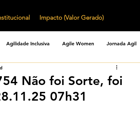
nstitucional
Impacto (Valor Gerado)
Agilidade Inclusiva
Agile Women
Jornada Agil
ad
nizacoes Ageis
Parcerias Ageis
Jornal Agil
Lid
54 Não foi Sorte, foi
28.11.25 07h31
Agility
Comunidades Ageis
Gestao Agil
Agili
KPIs Ageis
Agilidade Organizacional
Cultura Agil