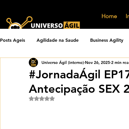
Home
I
Posts Ageis
Agilidade na Saude
Business Agility
Universo Ágil (interno)
Nov 26, 2025
2 min re
Carreiras Ageis
Agilidade em Produtos
Orga
#JornadaÁgil EP17
Antecipação SEX 
Eventos Ageis
Agilidade Em Escala
Learning 
Rated NaN out of 5 stars.
Praticas Ageis
Transformacao Agil
Metricas 