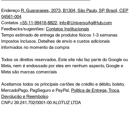
Endereço
R. Guararapes, 2073, B1304, São Paulo, SP, Brasil, CEP
04561-004
Contatos
+55-11-99416-8822
,
info@UniversoAgilHub.com
Feedbacks/sugestões:
Contatos Institucionais
Tempo estimado de entrega de produtos físicos 1-3 semanas
Impostos inclusos. Detalhes de envio e custos adicionais
informados no momento da compra
Todos os direitos reservados. Este site não faz parte do Google ou
Meta, nem é endossado por eles em nenhum aspecto. Google e
Meta são marcas comerciais
Aceitamos todos os principais cartões de crédito e débito, boleto,
MercadoPago, PagSeguro e PayPal.
Política de Entrega, Troca,
Devolução e Reembolso
CNPJ 39.241.702/0001-00
ALOTUZ LTDA