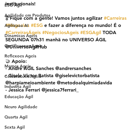
institucionais!
ESG Agil
Agilidade em Produtos
🎖️ Fique com a gente! Vamos juntos agilizar 
#Carreiras
#Negocios
#ESG
 e fazer a diferença no mundo! É o 
Agilizaaa AI
#CarreirasÁgeis
#NegociosAgeis
#ESGAgil
 TODA 
Dinamicas Ageis
SEGUNDA 07h31 manhã no UNIVERSO ÁGIL 
Certificacoes Ageis
@UniversoAgilHub
Reflexoes Ageis
🤝 Apoio:
Memes Ageis
- Andre ÁGIL Sanches @andrersanches
- Gisele Victor Batista @giselevictorbatista 
Celebracoes Ageis
@harpiameioambiente @metodoalquimiadavida
Industria Agil
- Jessica Ferrari @jessica7ferrari_
Educação Ágil
Neuro Agilidade
Quarta Agil
Sexta Agil