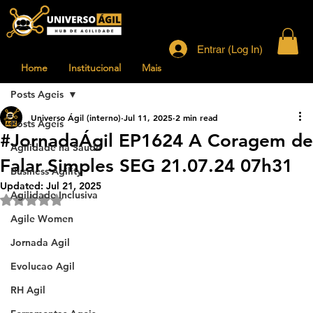
Entrar (Log In)
Home
Institucional
Mais
Posts Ageis
Universo Ágil (interno)
Jul 11, 2025
2 min read
Posts Ageis
#JornadaÁgil EP1624 A Coragem de
Agilidade na Saude
Falar Simples SEG 21.07.24 07h31
Business Agility
Updated:
Jul 21, 2025
Agilidade Inclusiva
Rated NaN out of 5 stars.
Agile Women
Jornada Agil
Evolucao Agil
RH Agil