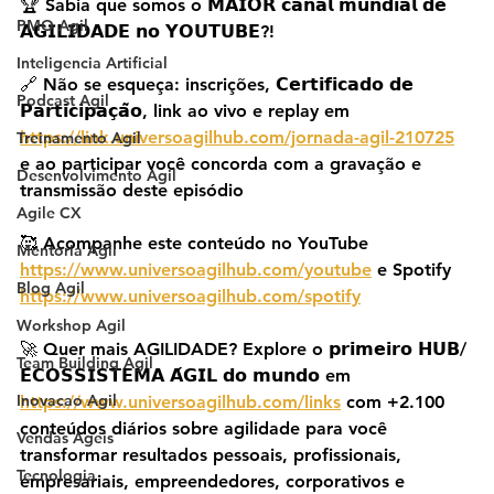
🏆 Sabia que somos o 𝗠𝗔𝗜𝗢𝗥 𝗰𝗮𝗻𝗮𝗹 𝗺𝘂𝗻𝗱𝗶𝗮𝗹 𝗱𝗲 
PMO Agil
𝗔𝗚𝗜𝗟𝗜𝗗𝗔𝗗𝗘 𝗻𝗼 𝗬𝗢𝗨𝗧𝗨𝗕𝗘?!
Inteligencia Artificial
🔗 Não se esqueça: inscrições, 𝗖𝗲𝗿𝘁𝗶𝗳𝗶𝗰𝗮𝗱𝗼 𝗱𝗲 
Podcast Agil
𝗣𝗮𝗿𝘁𝗶𝗰𝗶𝗽𝗮𝗰̧𝗮̃𝗼, link ao vivo e replay em 
https://link.universoagilhub.com/jornada-agil-210725
Treinamento Agil
e ao participar você concorda com a gravação e 
Desenvolvimento Agil
transmissão deste episódio
Agile CX
🥰 Acompanhe este conteúdo no YouTube 
Mentoria Agil
https://www.universoagilhub.com/youtube
 e Spotify 
Blog Agil
https://www.universoagilhub.com/spotify
Workshop Agil
🚀 Quer mais AGILIDADE? Explore o 𝗽𝗿𝗶𝗺𝗲𝗶𝗿𝗼 𝗛𝗨𝗕/
Team Building Agil
𝗘𝗖𝗢𝗦𝗦𝗜𝗦𝗧𝗘𝗠𝗔 𝗔́𝗚𝗜𝗟 𝗱𝗼 𝗺𝘂𝗻𝗱𝗼 em 
Inovacao Agil
https://www.universoagilhub.com/links
 com +2.100 
conteúdos diários sobre agilidade para você 
Vendas Ageis
transformar resultados pessoais, profissionais, 
Tecnologia
empresariais, empreendedores, corporativos e 