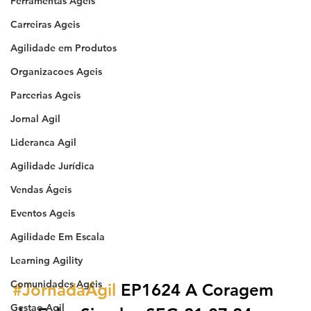
Ferramentas Ageis
Carreiras Ageis
Agilidade em Produtos
Organizacoes Ageis
Parcerias Ageis
Jornal Agil
Lideranca Agil
Agilidade Jurídica
Vendas Ágeis
Eventos Ageis
Agilidade Em Escala
Learning Agility
Comunidades Ageis
#JornadaÁgil
 EP1624 A Coragem 
Gestao Agil