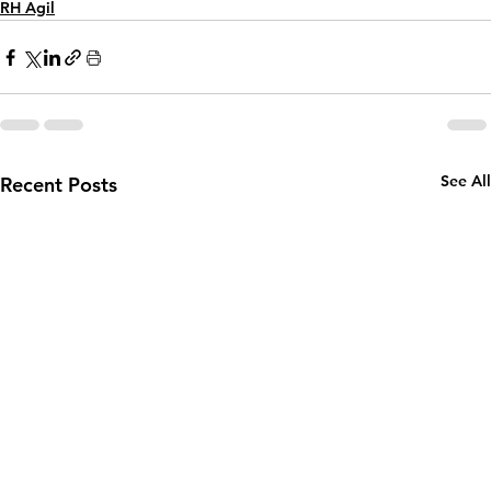
RH Agil
See All
Recent Posts