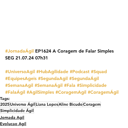
#JornadaÁgil
 EP1624 A Coragem de Falar Simples 
SEG 21.07.24 07h31
#UniversoAgil
#HubAgilidade
#Podcast
#Squad
#EquipesAgeis
#SegundaAgil
#SegundaÁgil
#SemanaAgil
#SemanaÁgil
#Fala
#Simplicidade
#FalaÁgil
#AgilSimples
#CoragemAgil
#CoragemÁgil
Tags:
2025
Universo Ágil
Liana Lopes
Aline Bicudo
Coragem
Simplicidade Ágil
Jornada Agil
Evolucao Agil