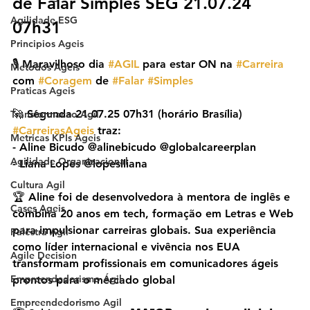
de Falar Simples SEG 21.07.24 
Agilidade ESG
07h31
Principios Ageis
🎙️ Maravilhoso dia 
#AGIL
 para estar ON na 
#Carreira
Metodos Ageis
com 
#Coragem
 de 
#Falar
#Simples
Praticas Ageis
🚀 Segunda 21.07.25 07h31 (horário Brasília) 
Transformacao Agil
#CarreirasAgeis
 traz:
Metricas KPIs Ageis
- Aline Bicudo @alinebicudo @globalcareerplan
Agilidade Organizacional
- Liana Lopes @lopeslliana
Cultura Agil
🏆 Aline foi de desenvolvedora à mentora de inglês e 
Cases Ageis
combina 20 anos em tech, formação em Letras e Web 
para impulsionar carreiras globais. Sua experiência 
Palestra Agil
como líder internacional e vivência nos EUA 
Agile Decision
transformam profissionais em comunicadores ágeis 
Empreendedorismo Ágil
prontos para o mercado global
Empreendedorismo Agil