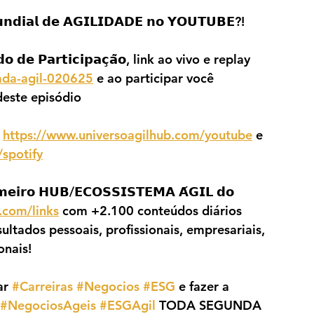
𝗶𝗮𝗹 𝗱𝗲 𝗔𝗚𝗜𝗟𝗜𝗗𝗔𝗗𝗘 𝗻𝗼 𝗬𝗢𝗨𝗧𝗨𝗕𝗘?!
 𝗱𝗲 𝗣𝗮𝗿𝘁𝗶𝗰𝗶𝗽𝗮𝗰̧𝗮̃𝗼, link ao vivo e replay 
nada-agil-020625
 e ao participar você 
este episódio
 
https://www.universoagilhub.com/youtube
 e 
spotify
𝗼 𝗛𝗨𝗕/𝗘𝗖𝗢𝗦𝗦𝗜𝗦𝗧𝗘𝗠𝗔 𝗔́𝗚𝗜𝗟 𝗱𝗼 
.com/links
 com +2.100 conteúdos diários 
ultados pessoais, profissionais, empresariais, 
onais!
ar 
#Carreiras
#Negocios
#ESG
 e fazer a 
#NegociosAgeis
#ESGAgil
 TODA SEGUNDA 