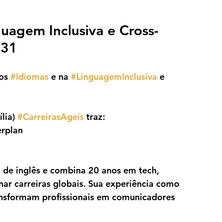
uagem Inclusiva e Cross-
h31
os 
#Idiomas
 e na 
#LinguagemInclusiva
 e 
lia) 
#CarreirasAgeis
 traz:
erplan
 de inglês e combina 20 anos em tech, 
ar carreiras globais. Sua experiência como 
ransformam profissionais em comunicadores 