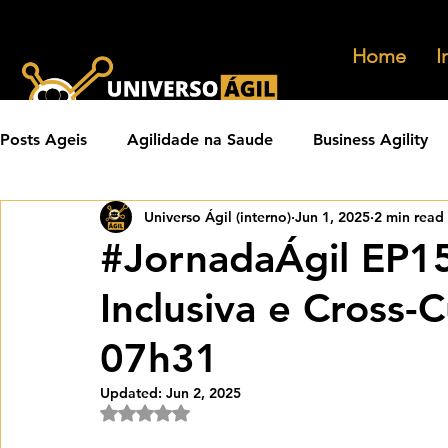
Home
I
Posts Ageis
Agilidade na Saude
Business Agility
Universo Ágil (interno)
Jun 1, 2025
2 min read
Carreiras Ageis
Agilidade em Produtos
Orga
#JornadaÁgil EP1
Inclusiva e Cross-
Eventos Ageis
Agilidade Em Escala
Learning 
07h31
Praticas Ageis
Transformacao Agil
Metricas 
Updated:
Jun 2, 2025
Rated NaN out of 5 stars.