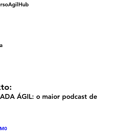
rsoAgilHub
ta
to:
NADA ÁGIL: o maior podcast de 
vM0