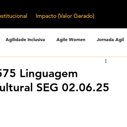
nstitucional
Impacto (Valor Gerado)
Agilidade Inclusiva
Agile Women
Jornada Agil
nizacoes Ageis
Parcerias Ageis
Jornal Agil
Lid
575 Linguagem
Cultural SEG 02.06.25
Agility
Comunidades Ageis
Gestao Agil
Agili
KPIs Ageis
Agilidade Organizacional
Cultura Agil