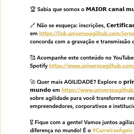
🏆 Sabia que somos o 𝗠𝗔𝗜𝗢𝗥 𝗰𝗮𝗻𝗮𝗹 𝗺𝘂𝗻𝗱
🔗 Não se esqueça: inscrições, 𝗖𝗲𝗿𝘁𝗶𝗳𝗶𝗰𝗮𝗱𝗼
em 
https://link.universoagilhub.com/jor
concorda com a gravação e transmissão d
🥰 Acompanhe este conteúdo no YouTube
Spotify 
https://www.universoagilhub.com/
🚀 Quer mais AGILIDADE? Explore o 𝗽𝗿𝗶𝗺𝗲𝗶𝗿
𝗺𝘂𝗻𝗱𝗼 em 
https://www.universoagilhub
sobre agilidade para você transformar res
empreendedores, corporativos e instituci
🎖️ Fique com a gente! Vamos juntos agiliz
diferença no mundo! É o 
#CarreirasÁgeis