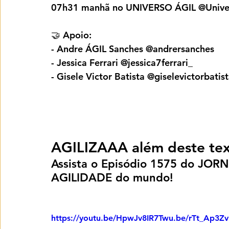
07h31 manhã no UNIVERSO ÁGIL @Unive
🤝 Apoio:
- Andre ÁGIL Sanches @andrersanches
- Jessica Ferrari @jessica7ferrari_
- Gisele Victor Batista @giselevictorbatis
AGILIZAAA além deste tex
Assista o Episódio 1575 do JOR
AGILIDADE do mundo!
https://youtu.be/HpwJv8IR7Twu.be/rTt_Ap3Z