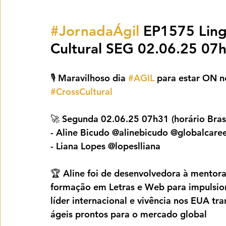
#JornadaÁgil
 EP1575 Ling
Cultural SEG 02.06.25 07
🎙️ Maravilhoso dia 
#AGIL
 para estar ON n
#CrossCultural
🚀 Segunda 02.06.25 07h31 (horário Brasí
- Aline Bicudo @alinebicudo @globalcare
- Liana Lopes @lopeslliana
🏆 Aline foi de desenvolvedora à mentora
formação em Letras e Web para impulsion
líder internacional e vivência nos EUA t
ágeis prontos para o mercado global