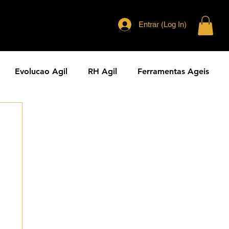
Entrar (Log In)
Evolucao Agil
RH Agil
Ferramentas Ageis
eranca Agil
Agilidade Jurídica
Vendas Ágeis
dade ESG
Principios Ageis
Metodos Ageis
Cases Ageis