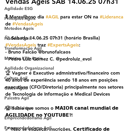
Vendas Ágeis SAB 14.06.25 07h31
Agilidade ESG
🎙️ Maravilhoso dia 
#AGIL
 para estar ON na 
#Lideranca
Principios Ageis
de 
#VendasAgeis
Metodos Ageis
🚀 Sábado 14.06.25 07h31 (horário Brasília) 
Praticas Ageis
#VendasAgeis
 traz 
#ExpertsAgeis
:
Transformacao Agil
- Bruno Falcão @brunofalcaos
Metricas KPIs Ageis
- Pedro Luiz Gómez C. @pedroluiz_evol
Agilidade Organizacional
🏆 Vagner é Executivo admnistrativo/financeiro com 
Cultura Agil
40 anos de experiência sendo 18 anos em posições 
executivas (CFO/Diretoria) principalmente nos setores 
Cases Ageis
de Tecnologia de Informação e Medical Devices
Palestra Agil
Agile Decision
🏆 Sabia que somos o 𝗠𝗔𝗜𝗢𝗥 𝗰𝗮𝗻𝗮𝗹 𝗺𝘂𝗻𝗱𝗶𝗮𝗹 𝗱𝗲 
𝗔𝗚𝗜𝗟𝗜𝗗𝗔𝗗𝗘 𝗻𝗼 𝗬𝗢𝗨𝗧𝗨𝗕𝗘?!
Empreendedorismo Ágil
Empreendedorismo Agil
🔗 Não se esqueça: inscrições, 𝗖𝗲𝗿𝘁𝗶𝗳𝗶𝗰𝗮𝗱𝗼 𝗱𝗲 