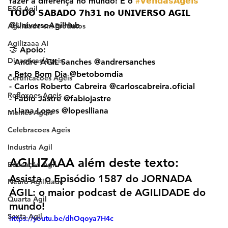
fazer a diferença no mundo! É o 
#𝗩𝗲𝗻𝗱𝗮𝘀𝗔𝗴𝗲𝗶𝘀
ESG Agil
𝗧𝗢𝗗𝗢 𝗦𝗔𝗕𝗔𝗗𝗢 𝟳𝗵𝟯𝟭 𝗻𝗼 𝗨𝗡𝗜𝗩𝗘𝗥𝗦𝗢 𝗔𝗚𝗜𝗟 
@UniversoAgilHub
Agilidade em Produtos
Agilizaaa AI
🤝 Apoio:
Dinamicas Ageis
- Andre ÁGIL Sanches @andrersanches
- Beto Bom Dia @betobomdia
Certificacoes Ageis
- Carlos Roberto Cabreira @carloscabreira.oficial
Reflexoes Ageis
- Fabio Jastre @‌fabiojastre
- Liana Lopes @lopeslliana
Memes Ageis
Celebracoes Ageis
Industria Agil
AGILIZAAA além deste texto:
Educação Ágil
Assista o Episódio 1587 do JORNADA 
Neuro Agilidade
ÁGIL: o maior podcast de AGILIDADE do 
Quarta Agil
mundo!
Sexta Agil
https://youtu.be/dhOqoya7H4c