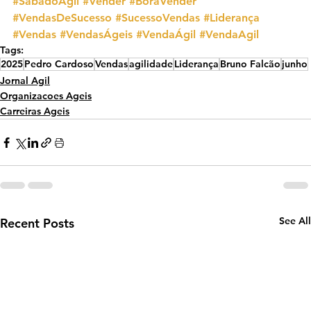
#SábadoÁgil
#Vender
#BoraVender
#VendasDeSucesso
#SucessoVendas
#Liderança
#Vendas
#VendasÁgeis
#VendaÁgil
#VendaAgil
Tags:
2025
Pedro Cardoso
Vendas
agilidade
Liderança
Bruno Falcão
junho
Jornal Agil
Organizacoes Ageis
Carreiras Ageis
See All
Recent Posts