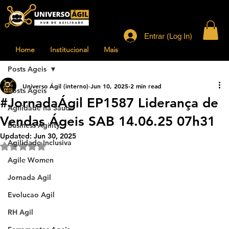
Entrar (Log In)
Home
Institucional
Mais
Posts Ageis
Universo Ágil (interno)
Jun 10, 2025
2 min read
Posts Ageis
#JornadaÁgil EP1587 Liderança de
Agilidade na Saude
Vendas Ágeis SAB 14.06.25 07h31
Business Agility
Updated:
Jun 30, 2025
Agilidade Inclusiva
Rated NaN out of 5 stars.
Agile Women
Jornada Agil
Evolucao Agil
RH Agil