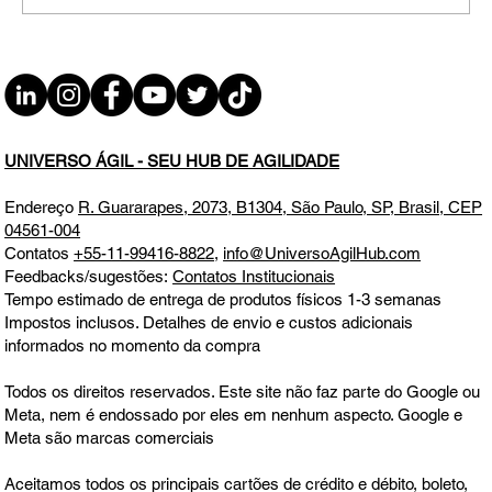
#JornadaÁgil EP1585 PMI 2025, Single
Membership, MORE QUI 12.06.25
07h31
UNIVERSO ÁGIL - SEU HUB DE AGILIDADE
Endereço
R. Guararapes, 2073, B1304, São Paulo, SP, Brasil, CEP
04561-004
Contatos
+55-11-99416-8822
,
info@UniversoAgilHub.com
Feedbacks/sugestões:
Contatos Institucionais
Tempo estimado de entrega de produtos físicos 1-3 semanas
Impostos inclusos. Detalhes de envio e custos adicionais
informados no momento da compra
Todos os direitos reservados. Este site não faz parte do Google ou
Meta, nem é endossado por eles em nenhum aspecto. Google e
Meta são marcas comerciais
Aceitamos todos os principais cartões de crédito e débito, boleto,