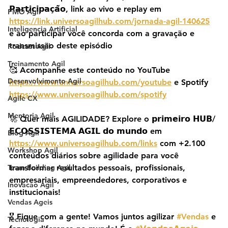
𝗣𝗮𝗿𝘁𝗶𝗰𝗶𝗽𝗮𝗰̧𝗮̃𝗼, link ao vivo e replay em 
PMO Agil
https://link.universoagilhub.com/jornada-agil-140625
Inteligencia Artificial
e ao participar você concorda com a gravação e 
transmissão deste episódio
Podcast Agil
Treinamento Agil
🥰 Acompanhe este conteúdo no YouTube 
Desenvolvimento Agil
https://www.universoagilhub.com/youtube
 e Spotify 
https://www.universoagilhub.com/spotify
Agile CX
Mentoria Agil
🚀 Quer mais AGILIDADE? Explore o 𝗽𝗿𝗶𝗺𝗲𝗶𝗿𝗼 𝗛𝗨𝗕/
𝗘𝗖𝗢𝗦𝗦𝗜𝗦𝗧𝗘𝗠𝗔 𝗔𝗚𝗜𝗟 𝗱𝗼 𝗺𝘂𝗻𝗱𝗼 em 
Blog Agil
https://www.universoagilhub.com/links
 com +2.100 
Workshop Agil
conteúdos diários sobre agilidade para você 
Team Building Agil
transformar resultados pessoais, profissionais, 
empresariais, empreendedores, corporativos e 
Inovacao Agil
institucionais!
Vendas Ageis
🎖️ Fique com a gente! Vamos juntos agilizar 
#Vendas
 e 
Tecnologia