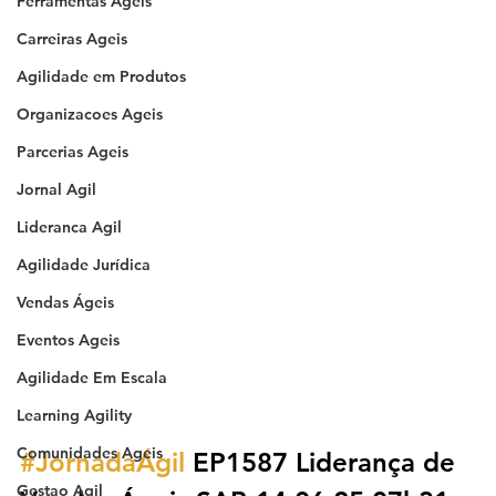
Ferramentas Ageis
Carreiras Ageis
Agilidade em Produtos
Organizacoes Ageis
Parcerias Ageis
Jornal Agil
Lideranca Agil
Agilidade Jurídica
Vendas Ágeis
Eventos Ageis
Agilidade Em Escala
Learning Agility
Comunidades Ageis
#JornadaÁgil
 EP1587 Liderança de 
Gestao Agil