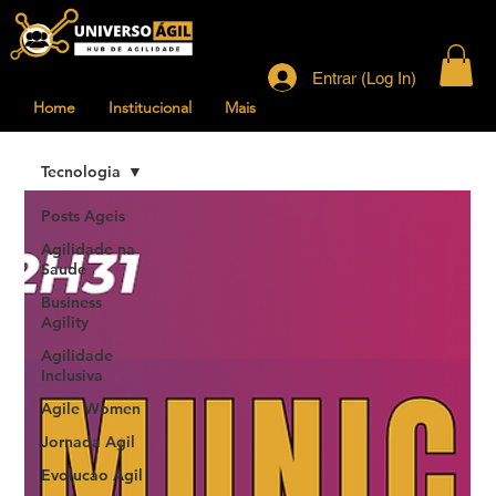
Entrar (Log In)
Home
Institucional
Mais
Tecnologia
Posts Ageis
Agilidade na
Saude
Business
Agility
Agilidade
Inclusiva
Agile Women
Jornada Agil
Evolucao Agil