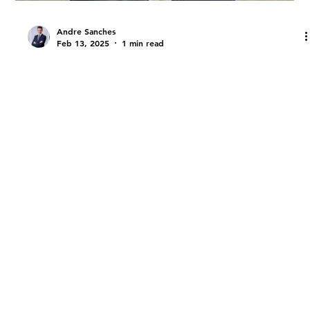
Andre Sanches
Feb 13, 2025
1 min read
Tecnologia
A AGILIDADE na TECNOLOGIA está
ON na LINK TECH SCHOOL com os
Tech MEETUPS
A AGILIDADE na TECNOLOGIA está ON na LINK TECH
SCHOOL com os Tech MEETUPS