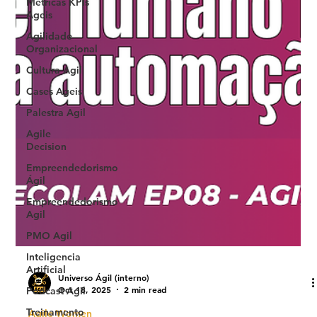
Metricas KPIs
Ageis
Agilidade
Organizacional
Cultura Agil
Cases Ageis
Palestra Agil
Agile
Decision
Empreendedorismo
Ágil
Empreendedorismo
Agil
PMO Agil
Inteligencia
Artificial
Podcast Agil
Universo Ágil (interno)
Treinamento