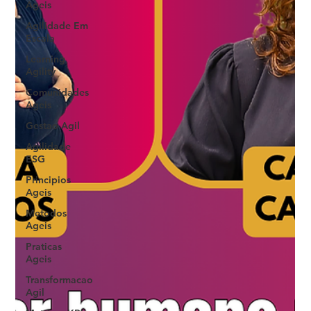
Ageis
Agilidade Em
Escala
Learning
Agility
Comunidades
Ageis
Gestao Agil
Agilidade
ESG
Principios
Ageis
Metodos
Ageis
Praticas
Ageis
Transformacao
Agil