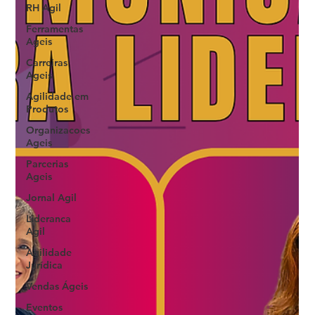
RH Agil
Ferramentas
Ageis
Carreiras
Ageis
Agilidade em
Produtos
Organizacoes
Ageis
Parcerias
Ageis
Jornal Agil
Lideranca
Agil
Agilidade
Jurídica
Vendas Ágeis
Eventos