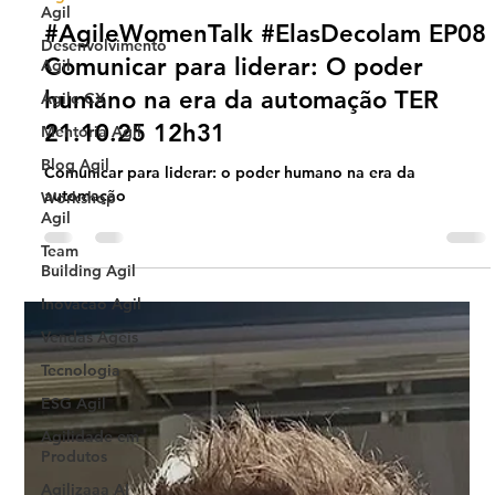
Oct 18, 2025
2 min read
Agil
Desenvolvimento
Agile Women
Agil
#AgileWomenTalk #ElasDecolam EP08
Agile CX
Comunicar para liderar: O poder
Mentoria Agil
humano na era da automação TER
Blog Agil
21.10.25 12h31
Workshop
Agil
Comunicar para liderar: o poder humano na era da
automação
Team
Building Agil
Inovacao Agil
Vendas Ageis
Tecnologia
ESG Agil
Agilidade em
Produtos
Agilizaaa AI