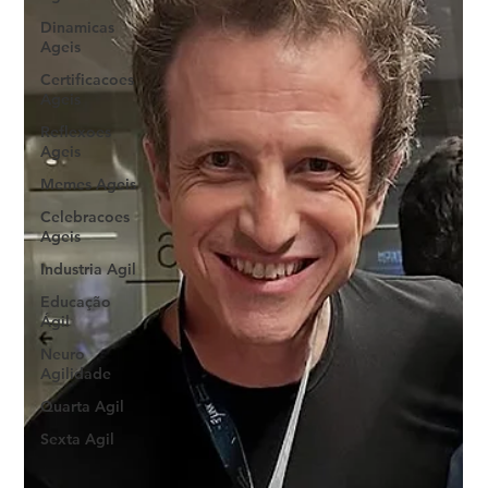
Dinamicas
Ageis
Certificacoes
Ageis
Reflexoes
Ageis
Memes Ageis
Celebracoes
Ageis
Industria Agil
Educação
Ágil
Neuro
Agilidade
Quarta Agil
Sexta Agil