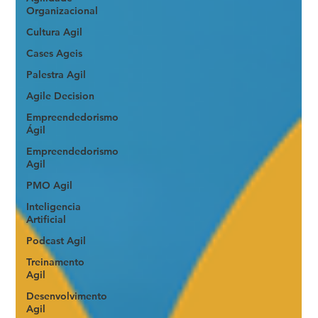
Organizacional
Cultura Agil
Cases Ageis
Palestra Agil
Agile Decision
Empreendedorismo
Ágil
Empreendedorismo
Agil
PMO Agil
Inteligencia
Artificial
Podcast Agil
Treinamento
Agil
Desenvolvimento
Agil