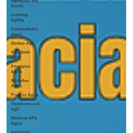
Agilidade Em
Escala
Learning
Agility
Comunidades
Ageis
Gestao Agil
Agilidade
ESG
Principios
Ageis
Metodos
Ageis
Praticas Ageis
Transformacao
Agil
Metricas KPIs
Ageis
Agilidade