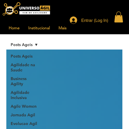
Entrar (Log In)
Home
Institucional
Mais
Posts Ageis
Posts Ageis
Agilidade na
Saude
Business
Agility
Agilidade
Inclusiva
Agile Women
Jornada Agil
Evolucao Agil