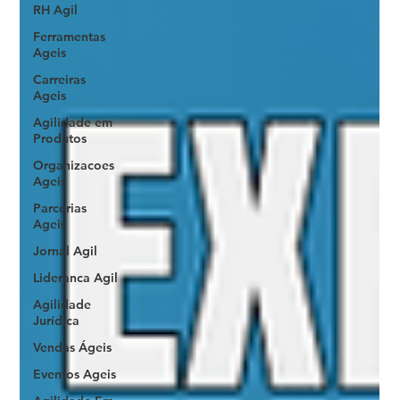
RH Agil
Ferramentas
Ageis
Carreiras
Ageis
Agilidade em
Produtos
Organizacoes
Ageis
Parcerias
Ageis
Jornal Agil
Lideranca Agil
Agilidade
Jurídica
Vendas Ágeis
Eventos Ageis