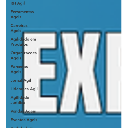
RH Agil
Ferramentas
Ageis
Carreiras
Ageis
Agilidade em
Produtos
Organizacoes
Ageis
Parcerias
Ageis
Jornal Agil
Lideranca Agil
Agilidade
Jurídica
Vendas Ágeis
Eventos Ageis