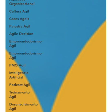
Organizacional
Cultura Agil
Cases Ageis
Palestra Agil
Agile Decision
Empreendedorismo
Ágil
Empreendedorismo
Agil
PMO Agil
Inteligencia
Artificial
Podcast Agil
Treinamento
Agil
Desenvolvimento
Agil