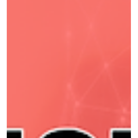
Universo Ágil (interno)
2 days ago
2 min read
Jornada Agil
#JornadaÁgil EP2007 O Cliente
Sumiu! E Agora? SAB 08.08.26 07h31
O Cliente Sumiu! E Agora?