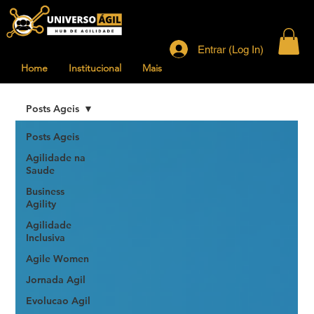
Entrar (Log In)
Home
Institucional
Mais
Posts Ageis
Posts Ageis
Agilidade na
Saude
Business
Agility
Agilidade
Inclusiva
Agile Women
Jornada Agil
Evolucao Agil