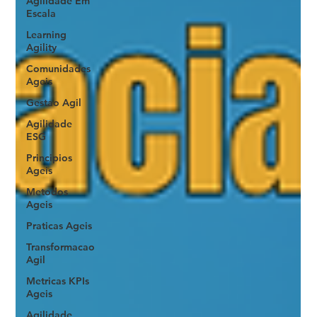
Agilidade Em
Escala
Learning
Agility
Comunidades
Ageis
Gestao Agil
Agilidade
ESG
Principios
Ageis
Metodos
Ageis
Praticas Ageis
Transformacao
Agil
Metricas KPIs
Ageis
Agilidade