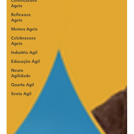
Certificacoes
Ageis
Reflexoes
Ageis
Memes Ageis
Celebracoes
Ageis
Industria Agil
Educação Ágil
Neuro
Agilidade
Quarta Agil
Sexta Agil