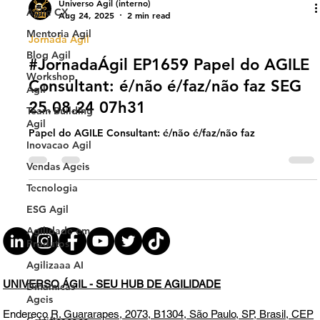
Agile CX
Universo Ágil (interno)
Mentoria Agil
Aug 24, 2025
2 min read
Blog Agil
Jornada Agil
Workshop
#JornadaÁgil EP1659 Papel do AGILE
Agil
Consultant: é/não é/faz/não faz SEG
Team Building
Agil
25.08.24 07h31
Inovacao Agil
Papel do AGILE Consultant: é/não é/faz/não faz
Vendas Ageis
Tecnologia
ESG Agil
Agilidade em
Produtos
Agilizaaa AI
Dinamicas
Ageis
UNIVERSO ÁGIL - SEU HUB DE AGILIDADE