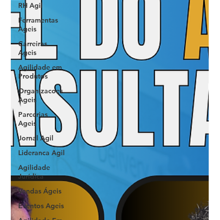
RH Agil
Ferramentas
Ageis
Carreiras
Ageis
Agilidade em
Produtos
Organizacoes
Ageis
Parcerias
Ageis
Jornal Agil
Lideranca Agil
Agilidade
Jurídica
Vendas Ágeis
Eventos Ageis