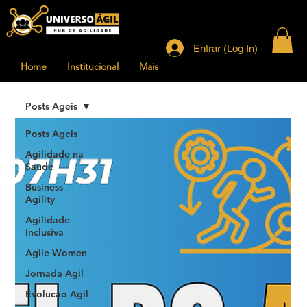
Entrar (Log In)
Home
Institucional
Mais
Posts Ageis
Posts Ageis
Agilidade na
Saude
Business
Agility
Agilidade
Inclusiva
Agile Women
Jornada Agil
Evolucao Agil