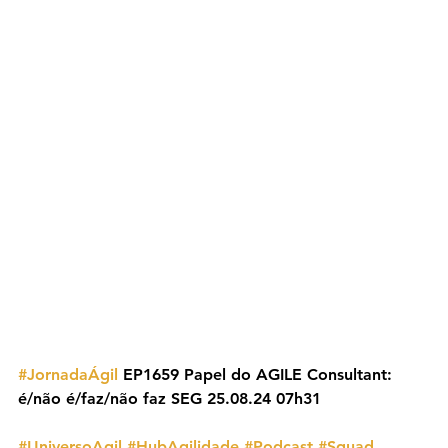
#JornadaÁgil
 EP1659 Papel do AGILE Consultant: 
é/não é/faz/não faz SEG 25.08.24 07h31
#UniversoAgil
#HubAgilidade
#Podcast
#Squad