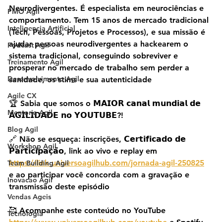
Neurodivergentes. É especialista em neurociências e 
PMO Agil
comportamento. Tem 15 anos de mercado tradicional 
Inteligencia Artificial
(Tech, Pessoas, Projetos e Processos), e sua missão é 
ajudar pessoas neurodivergentes a hackearem o 
Podcast Agil
sistema tradicional, conseguindo sobreviver e 
Treinamento Agil
prosperar no mercado de trabalho sem perder a 
Desenvolvimento Agil
sanidade, os stims e sua autenticidade
Agile CX
🏆 Sabia que somos o 𝗠𝗔𝗜𝗢𝗥 𝗰𝗮𝗻𝗮𝗹 𝗺𝘂𝗻𝗱𝗶𝗮𝗹 𝗱𝗲 
Mentoria Agil
𝗔𝗚𝗜𝗟𝗜𝗗𝗔𝗗𝗘 𝗻𝗼 𝗬𝗢𝗨𝗧𝗨𝗕𝗘?!
Blog Agil
🔗 Não se esqueça: inscrições, 𝗖𝗲𝗿𝘁𝗶𝗳𝗶𝗰𝗮𝗱𝗼 𝗱𝗲 
Workshop Agil
𝗣𝗮𝗿𝘁𝗶𝗰𝗶𝗽𝗮𝗰̧𝗮̃𝗼, link ao vivo e replay em 
https://link.universoagilhub.com/jornada-agil-250825
Team Building Agil
e ao participar você concorda com a gravação e 
Inovacao Agil
transmissão deste episódio
Vendas Ageis
🥰 Acompanhe este conteúdo no YouTube 
Tecnologia