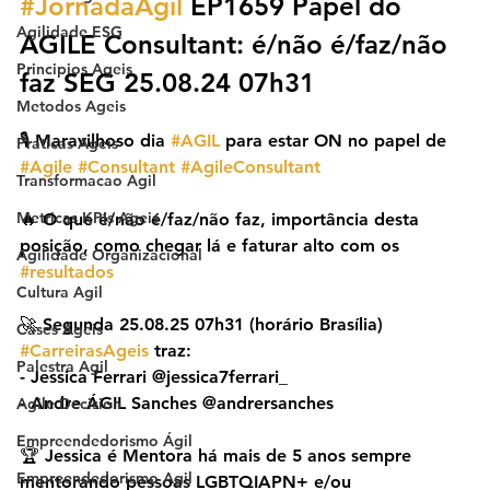
#JornadaÁgil
 EP1659 Papel do 
Agilidade ESG
AGILE Consultant: é/não é/faz/não 
Principios Ageis
faz SEG 25.08.24 07h31
Metodos Ageis
🎙️ Maravilhoso dia 
#AGIL
 para estar ON no papel de 
Praticas Ageis
#Agile
#Consultant
#AgileConsultant
Transformacao Agil
Metricas KPIs Ageis
🔥 O que é/não é/faz/não faz, importância desta 
posição, como chegar lá e faturar alto com os 
Agilidade Organizacional
#resultados
Cultura Agil
🚀 Segunda 25.08.25 07h31 (horário Brasília) 
Cases Ageis
#CarreirasAgeis
 traz:
Palestra Agil
- Jessica Ferrari @jessica7ferrari_
- Andre ÁGIL Sanches @andrersanches
Agile Decision
Empreendedorismo Ágil
🏆 Jessica é Mentora há mais de 5 anos sempre 
Empreendedorismo Agil
mentorando pessoas LGBTQIAPN+ e/ou 