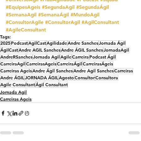
#EquipesAgeis
#SegundaAgil
#SegundaÁgil
#SemanaAgil
#SemanaÁgil
#MundoAgil
#ConsultorAgile
#ConsultorAgil
#AgilConsultant
#AgileConsultant
Tags:
2025
Podcast
AgilCast
Agilidade
Andre Sanches
Jornada Ágil
ÁgilCast
Andre AGIL Sanches
Andre ÁGIL Sanches
JornadaAgil
AndreRSanches
Jornada Agil
Agile
Carreira
Podcast Ágil
CarreiraAgil
CarreirasAgeis
CarreiraÁgil
CarreirasÁgeis
Carreiras Ageis
Andre Ágil Sanches
Andre Agil Sanches
Carreiras
Andre ÁGIL
JORNADA ÁGIL
Agosto
Consultor
Consultora
Agile Consultant
Ágil Consultant
Jornada Agil
Carreiras Ageis