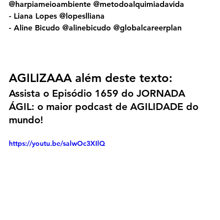
@harpiameioambiente @metodoalquimiadavida
- Liana Lopes @lopeslliana
- Aline Bicudo @alinebicudo @globalcareerplan
AGILIZAAA além deste texto:
Assista o Episódio 1659 do JORNADA 
ÁGIL: o maior podcast de AGILIDADE do 
mundo!
https://youtu.be/salwOc3XIlQ