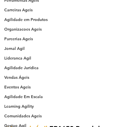
Ferramentas Ageis
Carreiras Ageis
Agilidade em Produtos
Organizacoes Ageis
Parcerias Ageis
Jornal Agil
Lideranca Agil
Agilidade Jurídica
Vendas Ágeis
Eventos Ageis
Agilidade Em Escala
Learning Agility
Comunidades Ageis
Gestao Agil