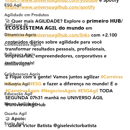
https://www.universoagilhub.com/youtube
 e Spotify 
ESG Agil
https://www.universoagilhub.com/spotify
Agilidade em Produtos
🚀 Quer mais AGILIDADE? Explore o 𝗽𝗿𝗶𝗺𝗲𝗶𝗿𝗼 𝗛𝗨𝗕/
Agilizaaa AI
𝗘𝗖𝗢𝗦𝗦𝗜𝗦𝗧𝗘𝗠𝗔 𝗔́𝗚𝗜𝗟 𝗱𝗼 𝗺𝘂𝗻𝗱𝗼 em 
Dinamicas Ageis
https://www.universoagilhub.com/links
 com +2.100 
conteúdos diários sobre agilidade para você 
Certificacoes Ageis
transformar resultados pessoais, profissionais, 
Reflexoes Ageis
empresariais, empreendedores, corporativos e 
institucionais!
Memes Ageis
Celebracoes Ageis
🎖️ Fique com a gente! Vamos juntos agilizar 
#Carreiras
#Negocios
#ESG
 e fazer a diferença no mundo! É o 
Industria Agil
#CarreirasÁgeis
#NegociosAgeis
#ESGAgil
 TODA 
Educação Ágil
SEGUNDA 07h31 manhã no UNIVERSO ÁGIL 
Neuro Agilidade
@UniversoAgilHub
Quarta Agil
🤝 Apoio:
Sexta Agil
- Gisele Victor Batista @giselevictorbatista 