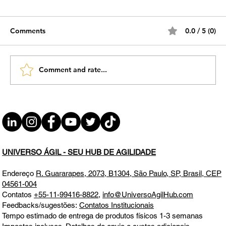
Comments
0.0 / 5 (0)
Comment and rate...
#JornadaÁgil EP1654 33 Dias para
Acalmar a Mente QUA 20.08.25 07h31
UNIVERSO ÁGIL - SEU HUB DE AGILIDADE
Endereço
R. Guararapes, 2073, B1304, São Paulo, SP, Brasil, CEP
04561-004
Contatos
+55-11-99416-8822
,
info@UniversoAgilHub.com
Feedbacks/sugestões:
Contatos Institucionais
Tempo estimado de entrega de produtos físicos 1-3 semanas