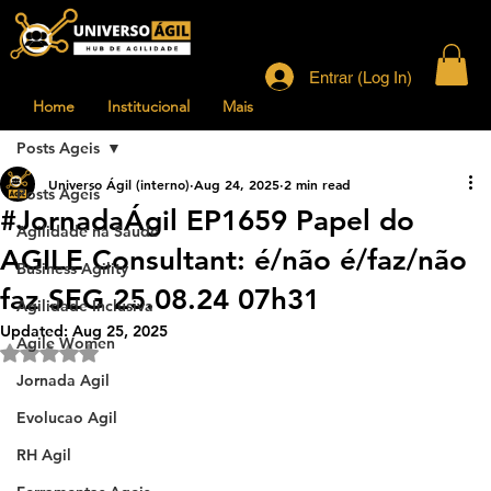
Entrar (Log In)
Home
Institucional
Mais
Posts Ageis
Universo Ágil (interno)
Aug 24, 2025
2 min read
Posts Ageis
#JornadaÁgil EP1659 Papel do
Agilidade na Saude
AGILE Consultant: é/não é/faz/não
Business Agility
faz SEG 25.08.24 07h31
Agilidade Inclusiva
Updated:
Aug 25, 2025
Agile Women
Rated NaN out of 5 stars.
Jornada Agil
Evolucao Agil
RH Agil