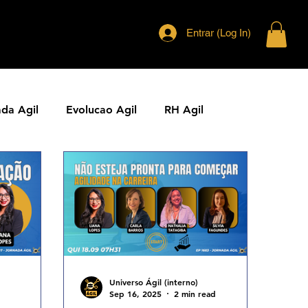
Entrar (Log In)
ada Agil
Evolucao Agil
RH Agil
ias Ageis
Jornal Agil
Lideranca Agil
Comunidades Ageis
Gestao Agil
Metricas KPIs Ageis
Universo Ágil (interno)
Sep 16, 2025
2 min read