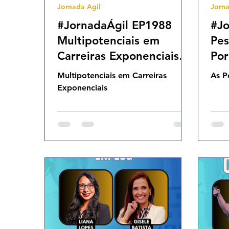
Jornada Agil
Jorna
Agilidade Organizacional
Cultura Agil
#JornadaÁgil EP1988
#Jo
Multipotenciais em
Pes
Carreiras Exponenciais
Por
SEG 20.07.26 07h01
07
Multipotenciais em Carreiras
As P
Exponenciais