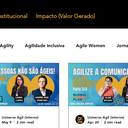
nstitucional
Impacto (Valor Gerado)
Agility
Agilidade Inclusiva
Agile Women
Jorn
Agilidade em Produtos
Organizacoes Ageis
Parcer
ntos Ageis
Agilidade Em Escala
Learning Agility
odos Ageis
Praticas Ageis
Transformacao Agil
Universo Ágil (interno)
Universo Ágil (interno)
May 9
2 min read
Apr 20
2 min read