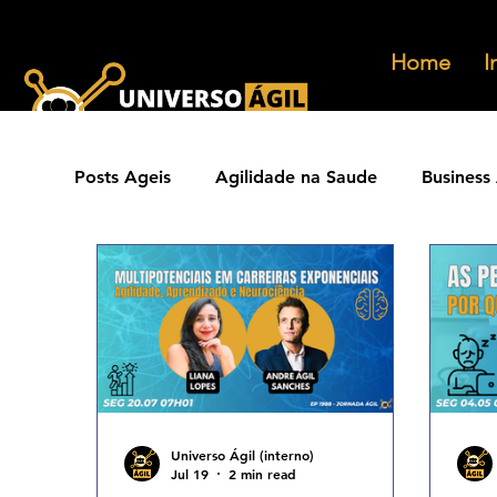
Home
I
Posts Ageis
Agilidade na Saude
Business 
Ferramentas Ageis
Carreiras Ageis
Agilidade Jurídica
Vendas Ágeis
Eve
Agilidade ESG
Principios Ageis
Met
Universo Ágil (interno)
Jul 19
2 min read