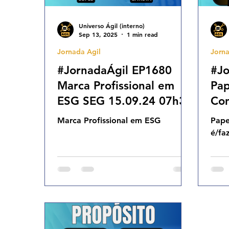
Universo Ágil (interno)
Sep 13, 2025
1 min read
Jornada Agil
Jorna
#JornadaÁgil EP1680
#Jo
Marca Profissional em
Pap
ESG SEG 15.09.24 07h31
Con
é/f
Marca Profissional em ESG
Pape
25.
é/fa