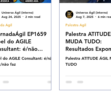
Universo Ágil (interno)
Universo Ágil (interno)
Aug 24, 2025
2 min read
Aug 7, 2025
6 min re
da Agil
Palestra Agil
rnadaÁgil EP1659
Palestra ATITUDE
el do AGILE
MUDA TUDO:
sultant: é/não
Resultados Expon
az/não faz SEG
nas Carreiras
l do AGILE Consultant: é/não
Palestra ATITUDE ÁGI
08.24 07h31
Profissionais para
z/não faz
TUDO
Symplicity Jul-25