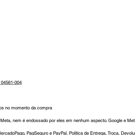
P 04561-004
mados no momento da compra
 ou Meta, nem é endossado por eles em nenhum aspecto. Google e Me
o, MercadoPago, PagSeguro e PayPal.
Política de Entrega, Troca, Devo