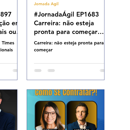
Jornada Agil
1897
#JornadaÁgil EP1683
ação em
Carreira: não esteja
ais ou
pronta para começar
rte 3/3)
QUI 18.09.25 07h31
 Times
Carreira: não esteja pronta para
h31
cionais
começar