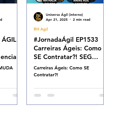
Universo Ágil (interno)
ad
Apr 21, 2025
2 min read
RH Agil
 ÁGIL
#JornadaÁgil EP1533
Carreiras Ágeis: Como
enciais
SE Contratar?! SEG
21.04.24 07h31
L MUDA
Carreiras Ágeis: Como SE
Contratar?!