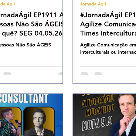
da Agil
Jornada Agil
Cases Ageis
rnadaÁgil EP1911 As
#JornadaÁgil EP
soas Não São ÁGEIS!
Agilize Comunic
 quê? SEG 04.05.26
Times Intercultur
h31
Internacionais (Pa
essoas Não São ÁGEIS
Agilize Comunicação em
SEG 20.04.26 07
Interculturais ou Interna