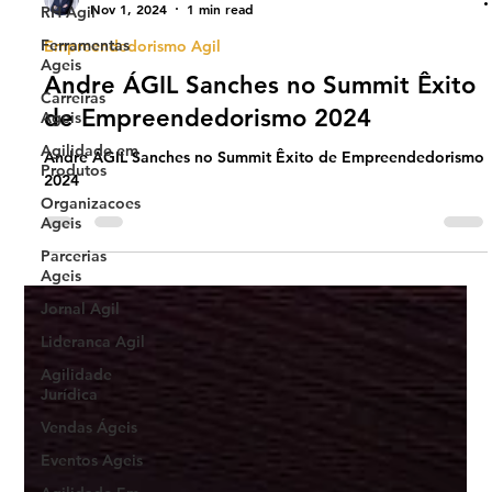
Nov 1, 2024
1 min read
RH Agil
Ferramentas
Empreendedorismo Agil
Ageis
Andre ÁGIL Sanches no Summit Êxito
Carreiras
de Empreendedorismo 2024
Ageis
Agilidade em
Andre ÁGIL Sanches no Summit Êxito de Empreendedorismo
Produtos
2024
Organizacoes
Ageis
Parcerias
Ageis
Jornal Agil
Lideranca Agil
Agilidade
Jurídica
Vendas Ágeis
Eventos Ageis