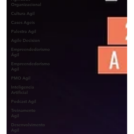
Organizacional
Cultura Agil
Cases Ageis
Palestra Agil
Agile Decision
Empreendedorismo
Ágil
Empreendedorismo
Agil
PMO Agil
Inteligencia
Artificial
Podcast Agil
Treinamento
Agil
Desenvolvimento
Agil