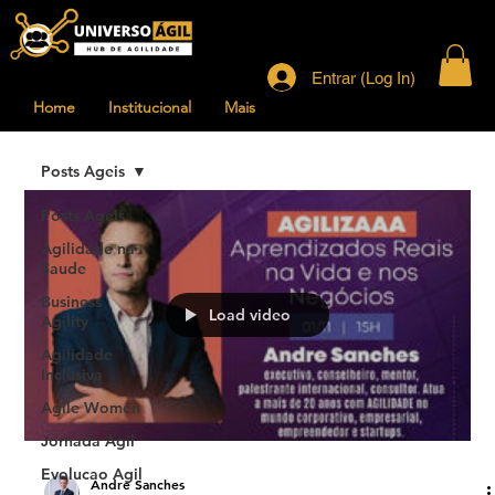
Entrar (Log In)
Home
Institucional
Mais
Posts Ageis
Posts Ageis
Agilidade na
Saude
Business
Load video
Agility
Agilidade
Inclusiva
Agile Women
Jornada Agil
Evolucao Agil
Andre Sanches