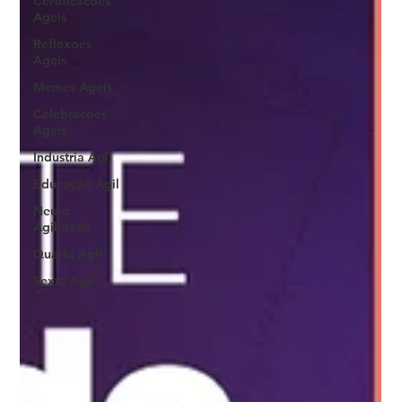
Certificacoes
Ageis
Reflexoes
Ageis
Memes Ageis
Celebracoes
Ageis
Industria Agil
Educação Ágil
Neuro
Agilidade
Quarta Agil
Sexta Agil