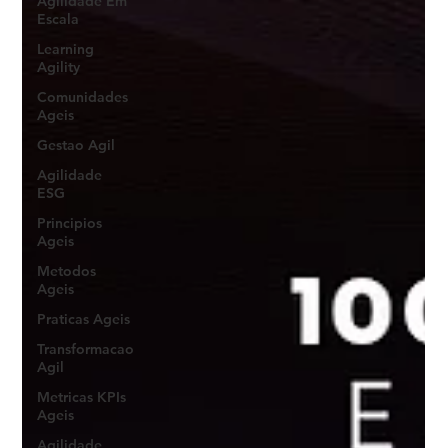
Agilidade Em
Escala
Learning
Agility
Comunidades
Ageis
Gestao Agil
Agilidade
ESG
Principios
Ageis
Metodos
Ageis
Praticas Ageis
Transformacao
Agil
Metricas KPIs
Ageis
Agilidade