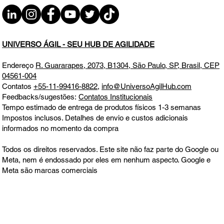
UNIVERSO ÁGIL - SEU HUB DE AGILIDADE
Endereço
R. Guararapes, 2073, B1304, São Paulo, SP, Brasil, CEP
04561-004
Contatos
+55-11-99416-8822
,
info@UniversoAgilHub.com
Feedbacks/sugestões:
Contatos Institucionais
Tempo estimado de entrega de produtos físicos 1-3 semanas
Impostos inclusos. Detalhes de envio e custos adicionais
informados no momento da compra
Todos os direitos reservados. Este site não faz parte do Google ou
Meta, nem é endossado por eles em nenhum aspecto. Google e
Meta são marcas comerciais
Aceitamos todos os principais cartões de crédito e débito, boleto,