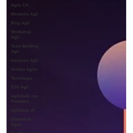
Agile CX
Mentoria Agil
Blog Agil
Workshop
Agil
Team Building
Agil
Inovacao Agil
Vendas Ageis
Tecnologia
ESG Agil
Agilidade em
Produtos
Agilizaaa AI
Dinamicas
Ageis