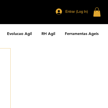
Entrar (Log In)
Evolucao Agil
RH Agil
Ferramentas Ageis
eranca Agil
Agilidade Jurídica
Vendas Ágeis
dade ESG
Principios Ageis
Metodos Ageis
Cases Ageis