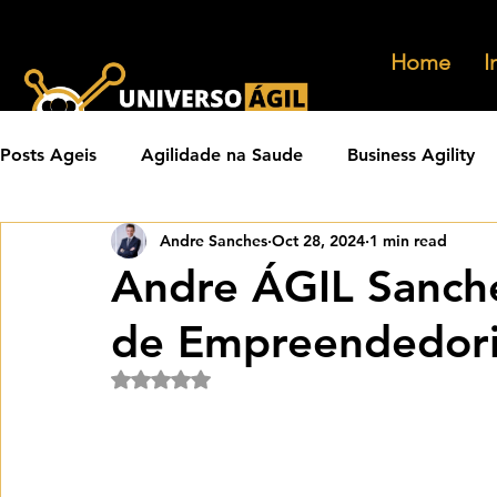
Home
I
Posts Ageis
Agilidade na Saude
Business Agility
Andre Sanches
Oct 28, 2024
1 min read
Carreiras Ageis
Agilidade em Produtos
Orga
Andre ÁGIL Sanch
de Empreendedori
Eventos Ageis
Agilidade Em Escala
Learning 
Rated NaN out of 5 stars.
Praticas Ageis
Transformacao Agil
Metricas 