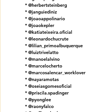
* @herbertsteinberg
* @janguiediniz
* @joaoappolinario
* @joaokepler
* @katiateixeira.oficial
* @leonardochucrute
* @lilian_primoalbuquerque
* @luiztrivelatto
* @manoelalvino
* @marcelocherto
* @marcosalencar_worklover
* @nayaramotas
* @oseiasgomesoficial
* @priscila.spadinger
* @pyonglee
* @raonyfalco