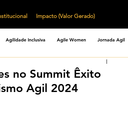
nstitucional
Impacto (Valor Gerado)
Agilidade Inclusiva
Agile Women
Jornada Agil
nizacoes Ageis
Parcerias Ageis
Jornal Agil
Lid
es no Summit Êxito
smo Agil 2024
Agility
Comunidades Ageis
Gestao Agil
Agili
KPIs Ageis
Agilidade Organizacional
Cultura Agil