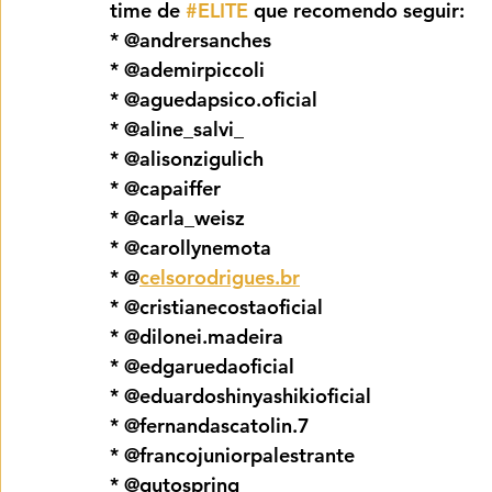
time de 
#ELITE
 que recomendo seguir:
* @andrersanches
* @ademirpiccoli
* @aguedapsico.oficial
* @aline_salvi_
* @alisonzigulich
* @capaiffer
* @carla_weisz
* @carollynemota
* @
celsorodrigues.br
* @cristianecostaoficial
* @dilonei.madeira
* @edgaruedaoficial
* @eduardoshinyashikioficial
* @fernandascatolin.7
* @francojuniorpalestrante
* @gutospring