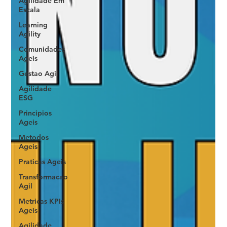
Agilidade Em
Escala
Learning
Agility
Comunidades
Ageis
Gestao Agil
Agilidade
ESG
Principios
Ageis
Metodos
Ageis
Praticas Ageis
Transformacao
Agil
Metricas KPIs
Ageis
Agilidade