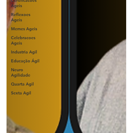
Certificacoes
Ageis
Reflexoes
Ageis
Memes Ageis
Celebracoes
Ageis
Industria Agil
Educação Ágil
Neuro
Agilidade
Quarta Agil
Sexta Agil