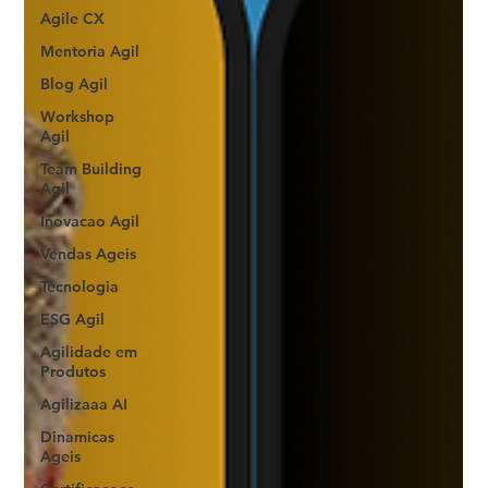
Agile CX
Mentoria Agil
Blog Agil
Workshop
Agil
Team Building
Agil
Inovacao Agil
Vendas Ageis
Tecnologia
ESG Agil
Agilidade em
Produtos
Agilizaaa AI
Dinamicas
Ageis