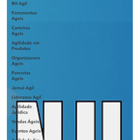
RH Agil
Ferramentas
Ageis
Carreiras
Ageis
Agilidade em
Produtos
Organizacoes
Ageis
Parcerias
Ageis
Jornal Agil
Lideranca Agil
Agilidade
Jurídica
Vendas Ágeis
Eventos Ageis