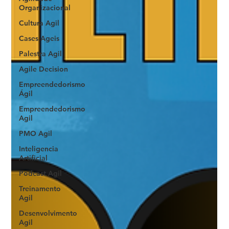
Organizacional
Cultura Agil
Cases Ageis
Palestra Agil
Agile Decision
Empreendedorismo
Ágil
Empreendedorismo
Agil
PMO Agil
Inteligencia
Artificial
Podcast Agil
Treinamento
Agil
Desenvolvimento
Agil