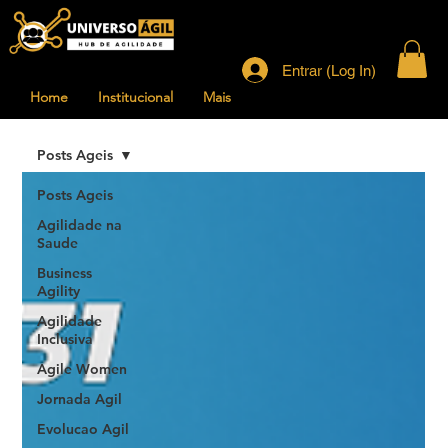
Entrar (Log In)
Home
Institucional
Mais
Posts Ageis
Posts Ageis
Agilidade na
Saude
Business
Agility
Agilidade
Inclusiva
Agile Women
Jornada Agil
Evolucao Agil