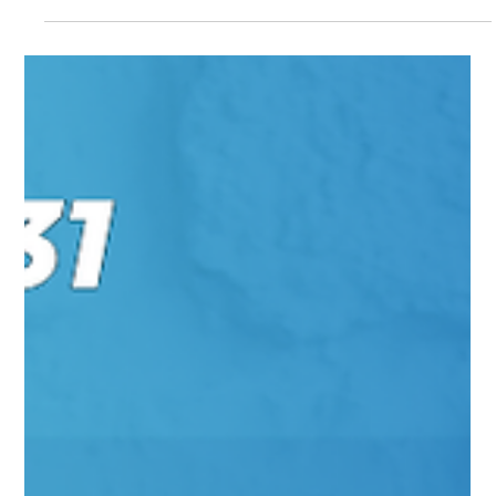
Universo Ágil (interno)
Dec 18, 2025
1 min read
Jornada Agil
#JornadaÁgil EP1777 Proatividade e
Agilidade DOM 21.12.25
Proatividade e Agilidade