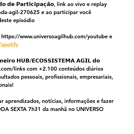
 𝗱𝗲 𝗣𝗮𝗿𝘁𝗶𝗰𝗶𝗽𝗮𝗰̧𝗮̃𝗼, link ao vivo e replay 
ada-agil-270625 e ao participar você 
este episódio
https://www.universoagilhub.com/youtube e 
spotify
𝗼 𝗛𝗨𝗕/𝗘𝗖𝗢𝗦𝗦𝗜𝗦𝗧𝗘𝗠𝗔 𝗔𝗚𝗜𝗟 𝗱𝗼 
b.com/links com +2.100 conteúdos diários 
ultados pessoais, profissionais, empresariais, 
onais!
ar aprendizados, notícias, informações e fazer 
ODA SEXTA 7h31 da manhã no UNIVERSO 