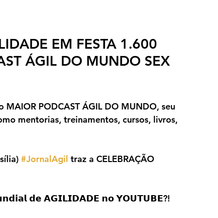
LIDADE EM FESTA 1.600 
AST ÁGIL DO MUNDO SEX 
 no MAIOR PODCAST ÁGIL DO MUNDO, seu 
 mentorias, treinamentos, cursos, livros, 
ília) 
#JornalAgil
 traz a CELEBRAÇÃO 
𝗶𝗮𝗹 𝗱𝗲 𝗔𝗚𝗜𝗟𝗜𝗗𝗔𝗗𝗘 𝗻𝗼 𝗬𝗢𝗨𝗧𝗨𝗕𝗘?!