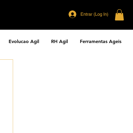
Entrar (Log In)
Evolucao Agil
RH Agil
Ferramentas Ageis
eranca Agil
Agilidade Jurídica
Vendas Ágeis
dade ESG
Principios Ageis
Metodos Ageis
Cases Ageis