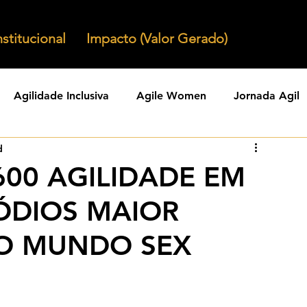
nstitucional
Impacto (Valor Gerado)
Agilidade Inclusiva
Agile Women
Jornada Agil
d
nizacoes Ageis
Parcerias Ageis
Jornal Agil
Lid
1600 AGILIDADE EM
SÓDIOS MAIOR
Agility
Comunidades Ageis
Gestao Agil
Agili
DO MUNDO SEX
KPIs Ageis
Agilidade Organizacional
Cultura Agil