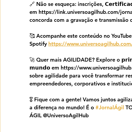
🔗 Não se esqueça: inscrições, 𝗖𝗲𝗿𝘁𝗶𝗳𝗶𝗰𝗮𝗱𝗼
em https://link.universoagilhub.com/jorn
concorda com a gravação e transmissão d
🥰 Acompanhe este conteúdo no YouTube 
Spotify 
https://www.universoagilhub.com/
🚀 Quer mais AGILIDADE? Explore o 𝗽𝗿𝗶𝗺𝗲𝗶𝗿
𝗺𝘂𝗻𝗱𝗼 em https://www.universoagilhu
sobre agilidade para você transformar res
empreendedores, corporativos e instituci
🎖️ Fique com a gente! Vamos juntos agiliz
a diferença no mundo! É o 
#JornalÁgil
 T
ÁGIL @UniversoAgilHub