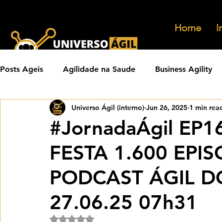
Home
I
Posts Ageis
Agilidade na Saude
Business Agility
Universo Ágil (interno)
Jun 26, 2025
1 min rea
Carreiras Ageis
Agilidade em Produtos
Orga
#JornadaÁgil EP
FESTA 1.600 EPI
Eventos Ageis
Agilidade Em Escala
Learning 
PODCAST ÁGIL 
Praticas Ageis
Transformacao Agil
Metricas 
27.06.25 07h31
Rated NaN out of 5 stars.