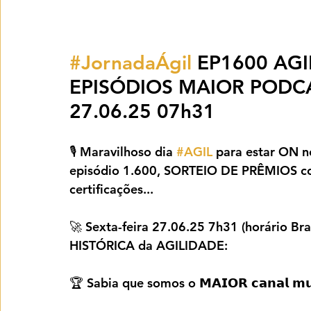
#JornadaÁgil
 EP1600 AGI
EPISÓDIOS MAIOR PODC
27.06.25 07h31
🎙️ Maravilhoso dia 
#AGIL
 para estar ON
episódio 1.600, SORTEIO DE PRÊMIOS como
certificações...
🚀 Sexta-feira 27.06.25 7h31 (horário Bras
HISTÓRICA da AGILIDADE:
🏆 Sabia que somos o 𝗠𝗔𝗜𝗢𝗥 𝗰𝗮𝗻𝗮𝗹 𝗺𝘂𝗻𝗱