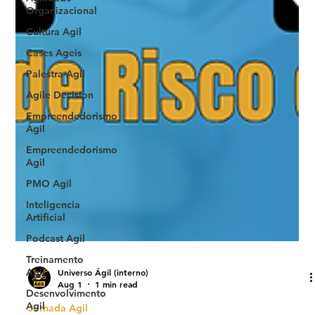
Organizacional
Cultura Agil
Cases Ageis
Palestra Agil
Agile Decision
Empreendedorismo
Ágil
Empreendedorismo
Agil
PMO Agil
Inteligencia
Artificial
Podcast Agil
Treinamento
Agil
Desenvolvimento
Agil