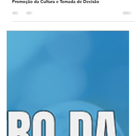
Universo Ágil (interno)
Jul 10
2 min read
Jornada Agil
#JornadaÁgil EP1980 Promoção da
Cultura e Tomada de Decisão:
Liderança pela Gestão Ágil DOM
12.07.26 07h31
Promoção da Cultura e Tomada de Decisão