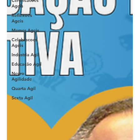
Certificacoes
Ageis
Reflexoes
Ageis
Memes Ageis
Celebracoes
Ageis
Industria Agil
Educação Ágil
Neuro
Agilidade
Quarta Agil
Sexta Agil