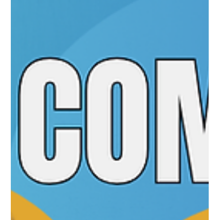
Universo Ágil (interno)
Jul 9
2 min read
Jornada Agil
#JornadaÁgil EP1978 Inovação no
Centro da Governança Ágil SEX
10.07.26 07h31
Inovação no Centro da Governança Ágil