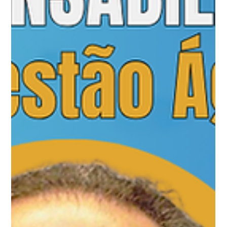
Universo Ágil (interno)
Jul 4
1 min read
Jornada Agil
#JornadaÁgil EP1973 Valores e
Comunicação: Governança pela
Gestão Ágil DOM 05.07.26 07h31
Valores e Comunicação