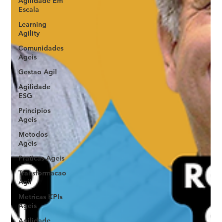
Agilidade Em
Escala
Learning
Agility
Comunidades
Ageis
Gestao Agil
Agilidade
ESG
Principios
Ageis
Metodos
Ageis
Praticas Ageis
Transformacao
Agil
Metricas KPIs
Ageis
Agilidade