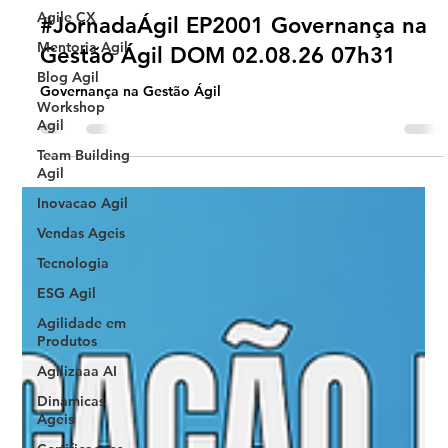
Agile CX
Mentoria Agil
Blog Agil
Universo Ágil (interno)
Aug 1
1 min read
Workshop
Agil
Jornada Agil
Team Building
#JornadaÁgil EP2001 Governança na
Agil
Gestão Ágil DOM 02.08.26 07h31
Inovacao Agil
Governança na Gestão Ágil
Vendas Ageis
Tecnologia
ESG Agil
Agilidade em
Produtos
Agilizaaa AI
Dinamicas
Ageis