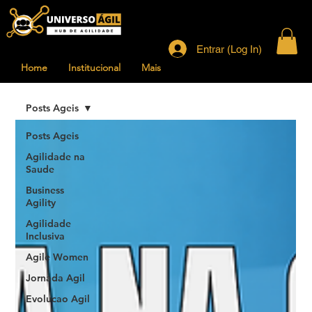
Entrar (Log In)
Home
Institucional
Mais
Posts Ageis
Posts Ageis
Agilidade na
Saude
Business
Agility
Agilidade
Inclusiva
Agile Women
Jornada Agil
Evolucao Agil