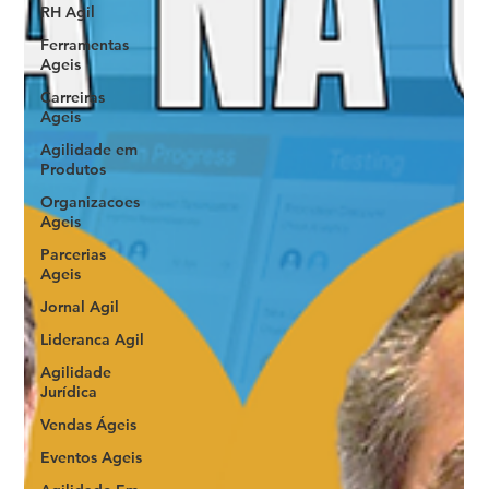
RH Agil
Ferramentas
Ageis
Carreiras
Ageis
Agilidade em
Produtos
Organizacoes
Ageis
Parcerias
Ageis
Jornal Agil
Lideranca Agil
Agilidade
Jurídica
Vendas Ágeis
Eventos Ageis