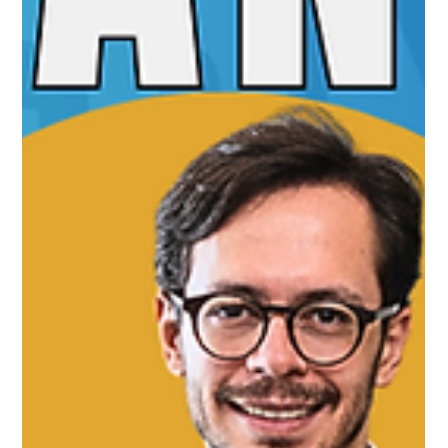
Universo Ágil (interno)
May 23
2 min read
Jornada Agil
#JornadaÁgil EP1931 Estrutura e
Responsabilidade Corporativa:
Governança pela Gestão Ágil DOM
24.05.26 07h31
Estrutura e Responsabilidade Corporativa