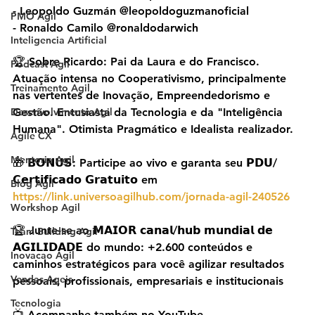
- Leopoldo Guzmán @‌leopoldoguzmanoficial
PMO Agil
- Ronaldo Camilo @‌ronaldodarwich
Inteligencia Artificial
🏆 Sobre Ricardo: Pai da Laura e do Francisco. 
Podcast Agil
Atuação intensa no Cooperativismo, principalmente 
Treinamento Agil
nas vertentes de Inovação, Empreendedorismo e 
Desenvolvimento Agil
Gestão. Entusiasta da Tecnologia e da "Inteligência 
Humana". Otimista Pragmático e Idealista realizador.
Agile CX
Mentoria Agil
🎁 𝗕𝗢𝗡𝗨𝗦: Participe ao vivo e garanta seu 𝗣𝗗𝗨/
𝗖𝗲𝗿𝘁𝗶𝗳𝗶𝗰𝗮𝗱𝗼 𝗚𝗿𝗮𝘁𝘂𝗶𝘁𝗼 em 
Blog Agil
https://link.universoagilhub.com/jornada-agil-240526
Workshop Agil
🏆 Junte-se ao 𝗠𝗔𝗜𝗢𝗥 𝗰𝗮𝗻𝗮𝗹/𝗵𝘂𝗯 𝗺𝘂𝗻𝗱𝗶𝗮𝗹 𝗱𝗲 
Team Building Agil
𝗔𝗚𝗜𝗟𝗜𝗗𝗔𝗗𝗘 do mundo: +2.600 conteúdos e 
Inovacao Agil
caminhos estratégicos para você agilizar resultados 
Vendas Ageis
pessoais, profissionais, empresariais e institucionais
Tecnologia
📺 Acompanhe também no YouTube 