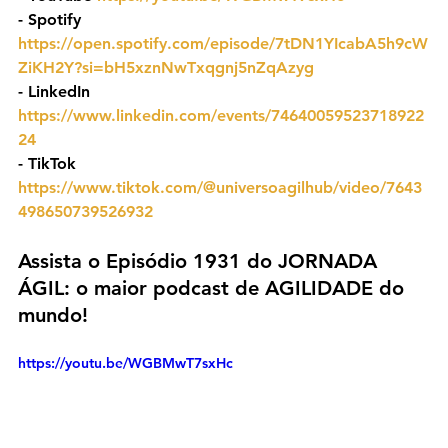
- ⁠Spotify 
https://open.spotify.com/episode/7tDN1YIcabA5h9cW
ZiKH2Y?si=bH5xznNwTxqgnj5nZqAzyg
- ⁠LinkedIn 
https://www.linkedin.com/events/74640059523718922
24
- TikTok 
https://www.tiktok.com/@universoagilhub/video/7643
498650739526932
Assista o Episódio 1931 do JORNADA 
ÁGIL: o maior podcast de AGILIDADE do 
mundo!
https://youtu.be/WGBMwT7sxHc