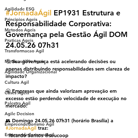
Agilidade ESG
#JornadaÁgil
 EP1931 Estrutura e 
Principios Ageis
Responsabilidade Corporativa: 
Metodos Ageis
Governança pela Gestão Ágil DOM 
Praticas Ageis
24.05.26 07h31
Transformacao Agil
Metricas KPIs Ageis
🤔 Sua governança está acelerando decisões ou 
apenas distribuindo responsabilidades sem clareza de 
Agilidade Organizacional
impacto?
Cultura Agil
😬 Empresas que ainda valorizam aprovação em 
Cases Ageis
excesso estão perdendo velocidade de execução no 
Palestra Agil
mercado.
Agile Decision
👥 Domingo 24.05.26 07h31 (horário Brasília) a 
Empreendedorismo Ágil
#JornadaAgil
 traz:
Empreendedorismo Agil
- Ricardo Santos @soucoop