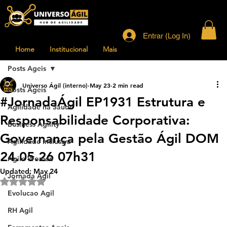
Entrar (Log In)
Home
Institucional
Mais
Posts Ageis
Universo Ágil (interno)
May 23
2 min read
Posts Ageis
#JornadaÁgil EP1931 Estrutura e
Agilidade na Saude
Responsabilidade Corporativa:
Business Agility
Governança pela Gestão Ágil DOM
Agilidade Inclusiva
24.05.26 07h31
Agile Women
Updated:
May 24
Jornada Agil
Rated NaN out of 5 stars.
Evolucao Agil
RH Agil