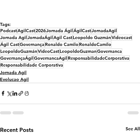
Tags:
Podcast
AgilCast
2026
Jornada Ágil
ÁgilCast
JornadaAgil
Jornada Agil
JornadaÁgil
Agil Cast
Leopoldo Guzmán
Videocast
Ágil Cast
Governança
Ronaldo Camilo
RonaldoCamilo
LeopoldoGuzmán
VideoCast
LeopoldoGuzman
Governanca
GovernançaÁgil
GovernancaAgil
ResponsabilidadeCorporativa
Responsabilidade Corporativa
Jornada Agil
Evolucao Agil
See All
Recent Posts