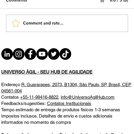
Comment and rate...
#JornadaÁgil EP1910 Assertividade x
Agilidade Microfundamentos de
Resultados na Gestão na Visão do Ágil
DOM 03.05.26 07h31
UNIVERSO ÁGIL - SEU HUB DE AGILIDADE
Endereço
R. Guararapes, 2073, B1304, São Paulo, SP, Brasil, CEP
04561-004
Contatos
+55-11-99416-8822
,
info@UniversoAgilHub.com
Feedbacks/sugestões:
Contatos Institucionais
Tempo estimado de entrega de produtos físicos 1-3 semanas
Impostos inclusos. Detalhes de envio e custos adicionais
informados no momento da compra