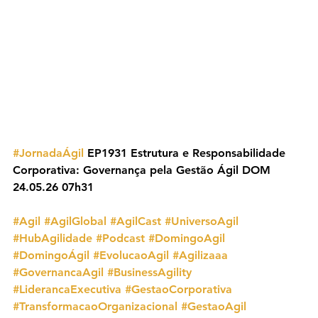
#JornadaÁgil
 EP1931 Estrutura e Responsabilidade 
Corporativa: Governança pela Gestão Ágil DOM 
24.05.26 07h31
#Agil
#AgilGlobal
#AgilCast
#UniversoAgil
#HubAgilidade
#Podcast
#DomingoAgil
#DomingoÁgil
#EvolucaoAgil
#Agilizaaa
#GovernancaAgil
#BusinessAgility
#LiderancaExecutiva
#GestaoCorporativa
#TransformacaoOrganizacional
#GestaoAgil