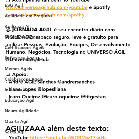
ESG Agil
www.universoagilhub.com/youtube
 e Spotify 
www.universoagilhub.com/spotify
Agilidade em Produtos
Agilizaaa AI
🥰 𝗝𝗢𝗥𝗡𝗔𝗗𝗔 𝗔𝗚𝗜𝗟 é seu encontro diário com 
Dinamicas Ageis
AGILIDADE: espaço seguro, leve e gratuito para 
agilizar Pessoas, Evolução, Equipes, Desenvolvimento 
Certificacoes Ageis
Humano, Negócios, Tecnologia no UNIVERSO ÁGIL 
Reflexoes Ageis
@UniversoAgilHub
Memes Ageis
🤝 Apoio:
Celebracoes Ageis
- Andre ÁGIL Sanches @andrersanches
- Liana Lopes @lopeslliana
Industria Agil
- Icaro Queiroz @icaro.oqueiroz @fitgestao
Educação Ágil
Neuro Agilidade
Quarta Agil
AGILIZAAA além deste texto:
Sexta Agil
- YouTube 
https://youtu.be/WGBMwT7sxHc