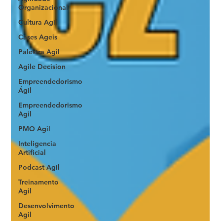
Organizacional
Cultura Agil
Cases Ageis
Palestra Agil
Agile Decision
Empreendedorismo
Ágil
Empreendedorismo
Agil
PMO Agil
Inteligencia
Artificial
Podcast Agil
Treinamento
Agil
Desenvolvimento
Agil