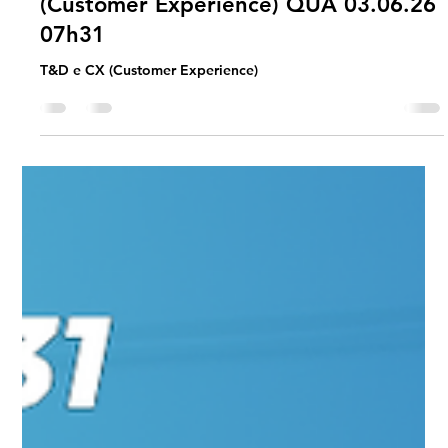
Jornada Agil
#JornadaÁgil EP1941 T&D e CX
(Customer Experience) QUA 03.06.26
07h31
T&D e CX (Customer Experience)