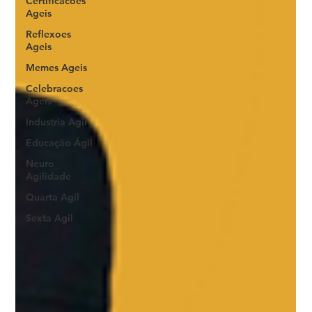
Certificacoes
Ageis
Reflexoes
Ageis
Memes Ageis
Celebracoes
Ageis
Industria Agil
Educação Ágil
Neuro
Agilidade
Quarta Agil
Sexta Agil