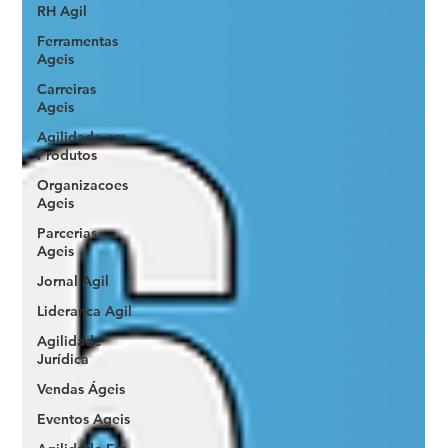
RH Agil
Ferramentas
Ageis
Carreiras
Ageis
Agilidade em
Produtos
Organizacoes
Ageis
Parcerias
Ageis
Jornal Agil
Lideranca Agil
Agilidade
Jurídica
Vendas Ágeis
Eventos Ageis