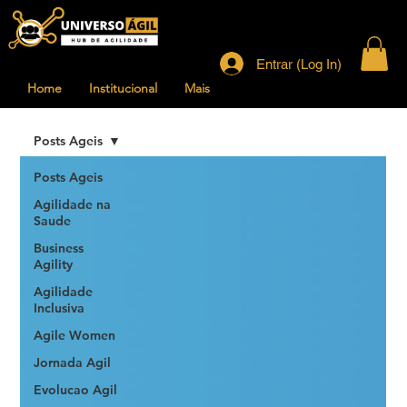
Entrar (Log In)
Home
Institucional
Mais
Posts Ageis
Posts Ageis
Agilidade na
Saude
Business
Agility
Agilidade
Inclusiva
Agile Women
Jornada Agil
Evolucao Agil