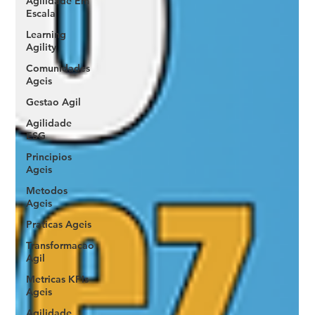
Agilidade Em
Escala
Learning
Agility
Comunidades
Ageis
Gestao Agil
Agilidade
ESG
Principios
Ageis
Metodos
Ageis
Praticas Ageis
Transformacao
Agil
Metricas KPIs
Ageis
Agilidade