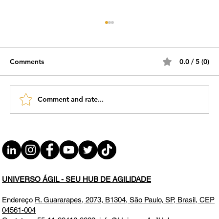
Comments
0.0 / 5 (0)
Comment and rate...
#JornadaÁgil EP1913 ÁGIL HUB +
AGILE WOMEN no DIGITAL TECH SP26
QUA 06.05.26 08h01
UNIVERSO ÁGIL - SEU HUB DE AGILIDADE
Endereço
R. Guararapes, 2073, B1304, São Paulo, SP, Brasil, CEP
04561-004