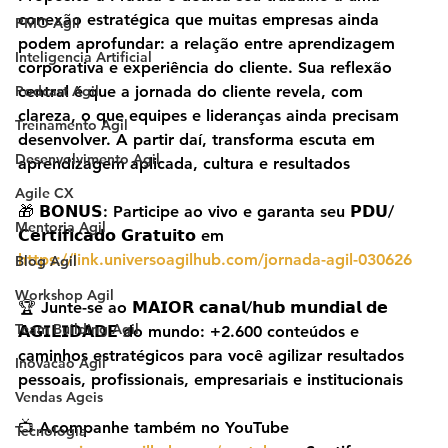
conexão estratégica que muitas empresas ainda 
PMO Agil
podem aprofundar: a relação entre aprendizagem 
Inteligencia Artificial
corporativa e experiência do cliente. Sua reflexão 
Podcast Agil
central é que a jornada do cliente revela, com 
clareza, o que equipes e lideranças ainda precisam 
Treinamento Agil
desenvolver. A partir daí, transforma escuta em 
Desenvolvimento Agil
aprendizagem aplicada, cultura e resultados
Agile CX
🎁 𝗕𝗢𝗡𝗨𝗦: Participe ao vivo e garanta seu 𝗣𝗗𝗨/
Mentoria Agil
𝗖𝗲𝗿𝘁𝗶𝗳𝗶𝗰𝗮𝗱𝗼 𝗚𝗿𝗮𝘁𝘂𝗶𝘁𝗼 em 
https://link.universoagilhub.com/jornada-agil-030626
Blog Agil
Workshop Agil
🏆 Junte-se ao 𝗠𝗔𝗜𝗢𝗥 𝗰𝗮𝗻𝗮𝗹/𝗵𝘂𝗯 𝗺𝘂𝗻𝗱𝗶𝗮𝗹 𝗱𝗲 
Team Building Agil
𝗔𝗚𝗜𝗟𝗜𝗗𝗔𝗗𝗘 do mundo: +2.600 conteúdos e 
caminhos estratégicos para você agilizar resultados 
Inovacao Agil
pessoais, profissionais, empresariais e institucionais
Vendas Ageis
📺 Acompanhe também no YouTube 
Tecnologia