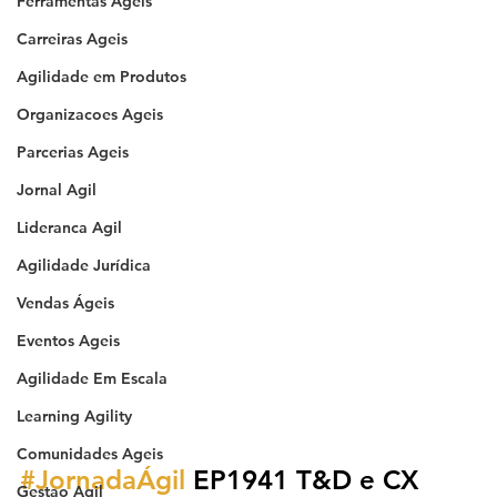
Ferramentas Ageis
Carreiras Ageis
Agilidade em Produtos
Organizacoes Ageis
Parcerias Ageis
Jornal Agil
Lideranca Agil
Agilidade Jurídica
Vendas Ágeis
Eventos Ageis
Agilidade Em Escala
Learning Agility
Comunidades Ageis
#JornadaÁgil
 EP1941 T&D e CX 
Gestao Agil