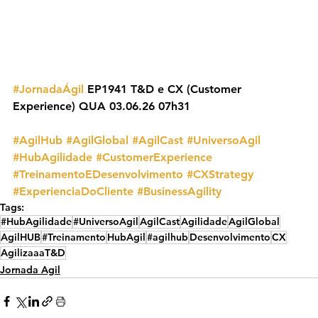
#JornadaÁgil
 EP1941 T&D e CX (Customer 
Experience) QUA 03.06.26 07h31
#AgilHub
#AgilGlobal
#AgilCast
#UniversoAgil
#HubAgilidade
#CustomerExperience
#TreinamentoEDesenvolvimento
#CXStrategy
#ExperienciaDoCliente
#BusinessAgility
Tags:
#HubAgilidade
#UniversoAgil
AgilCast
Agilidade
AgilGlobal
AgilHUB
#Treinamento
HubAgil
#agilhub
Desenvolvimento
CX
AgilizaaaT&D
Jornada Agil