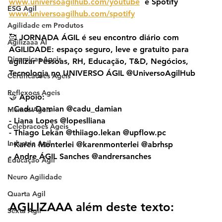
www.universoagilhub.com/youtube
  e Spotify 
ESG Agil
www.universoagilhub.com/spotify
Agilidade em Produtos
🥰 JORNADA ÁGIL é seu encontro diário com 
Agilizaaa AI
AGILIDADE: espaço seguro, leve e gratuito para 
Dinamicas Ageis
agilizar Pessoas, RH, Educação, T&D, Negócios, 
Tecnologia no UNIVERSO ÁGIL @UniversoAgilHub
Certificacoes Ageis
Reflexoes Ageis
🤝 Apoio:
- Cadu Damian @cadu_damian
Memes Ageis
- Liana Lopes @lopeslliana
Celebracoes Ageis
- Thiago Lekan @thiiago.lekan @upflow.pc
Industria Agil
- Karen Monterlei @karenmonterlei @abrhsp
- Andre ÁGIL Sanches @andrersanches
Educação Ágil
Neuro Agilidade
Quarta Agil
AGILIZAAA além deste texto:
Sexta Agil