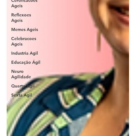
Certificacoes
Ageis
Reflexoes
Ageis
Memes Ageis
Celebracoes
Ageis
Industria Agil
Educação Ágil
Neuro
Agilidade
Quarta Agil
Sexta Agil