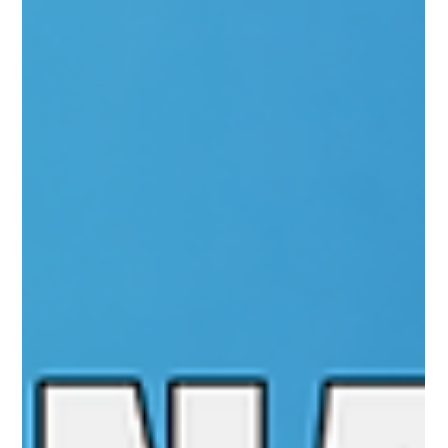
Universo Ágil (interno)
6 days ago
2 min read
Jornada Agil
#JornadaÁgil EP2002 Carreira em
Inovação ÁGIL - Parte 2 SEG 03.08.26
07h31
Carreira em Inovação ÁGIL