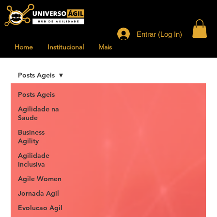
Entrar (Log In)
Home
Institucional
Mais
Posts Ageis
Posts Ageis
Agilidade na
Saude
Business
Agility
Agilidade
Inclusiva
Agile Women
Jornada Agil
Evolucao Agil