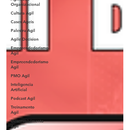
Organizacional
Cultura Agil
Cases Ageis
Palestra Agil
Agile Decision
Empreendedorismo
Ágil
Empreendedorismo
Agil
PMO Agil
Inteligencia
Artificial
Podcast Agil
Treinamento
Agil
Desenvolvimento
Agil