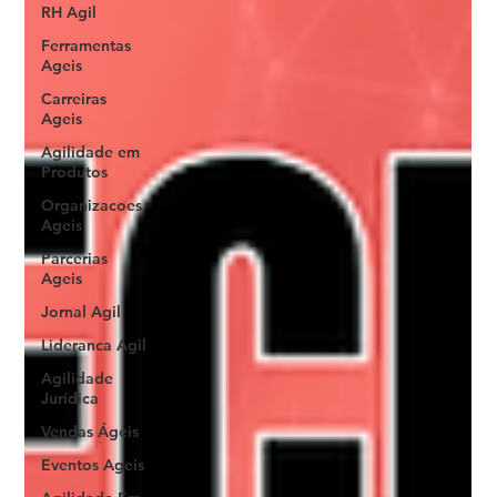
RH Agil
Ferramentas
Ageis
Carreiras
Ageis
Agilidade em
Produtos
Organizacoes
Ageis
Parcerias
Ageis
Jornal Agil
Lideranca Agil
Agilidade
Jurídica
Vendas Ágeis
Eventos Ageis