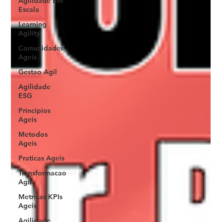
Agilidade Em
Escala
Learning
Agility
Comunidades
Ageis
Gestao Agil
Agilidade
ESG
Principios
Ageis
Metodos
Ageis
Praticas Ageis
Transformacao
Agil
Metricas KPIs
Ageis
Agilidade