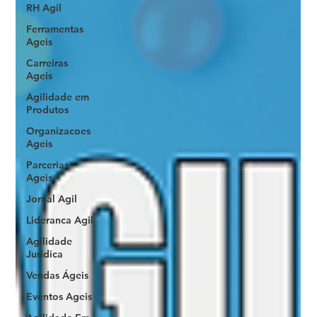
RH Agil
Ferramentas
Ageis
Carreiras
Ageis
Agilidade em
Produtos
Organizacoes
Ageis
Parcerias
Ageis
Jornal Agil
Lideranca Agil
Agilidade
Jurídica
Vendas Ágeis
Eventos Ageis