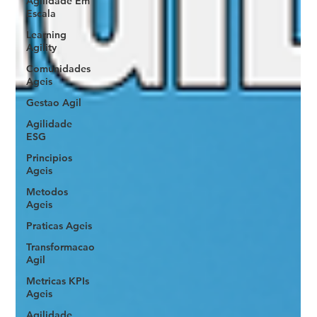
Agilidade Em
Escala
Learning
Agility
Comunidades
Ageis
Gestao Agil
Agilidade
ESG
Principios
Ageis
Metodos
Ageis
Praticas Ageis
Transformacao
Agil
Metricas KPIs
Ageis
Agilidade