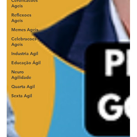
Certificacoes
Ageis
Reflexoes
Ageis
Memes Ageis
Celebracoes
Ageis
Industria Agil
Educação Ágil
Neuro
Agilidade
Quarta Agil
Sexta Agil