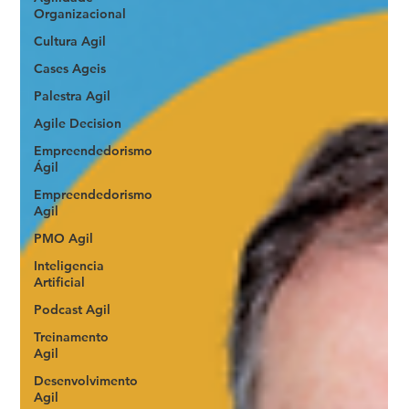
Organizacional
Cultura Agil
Cases Ageis
Palestra Agil
Agile Decision
Empreendedorismo
Ágil
Empreendedorismo
Agil
PMO Agil
Inteligencia
Artificial
Podcast Agil
Treinamento
Agil
Desenvolvimento
Agil