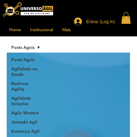
Entrar (Log In)
Home
Institucional
Mais
Posts Ageis
Posts Ageis
Agilidade na
Saude
Business
Agility
Agilidade
Inclusiva
Agile Women
Jornada Agil
Evolucao Agil