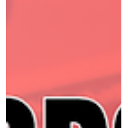
Jul 29
2 min read
Jornada Agil
#JornadaÁgil EP1998 IA de Verdade
na Tomada de Decisão em Projetos
QUI 30.07.26 07h31
IA de Verdade na Tomada de Decisão