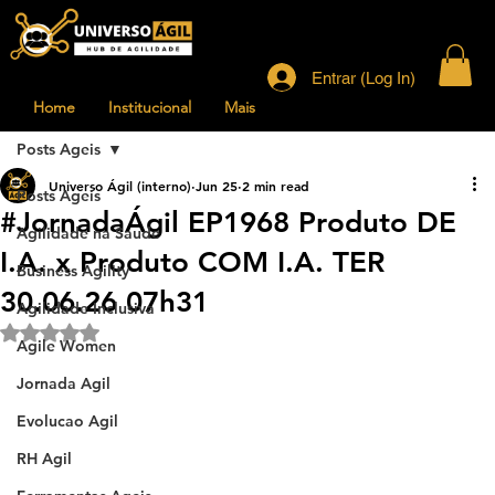
Entrar (Log In)
Home
Institucional
Mais
Posts Ageis
Universo Ágil (interno)
Jun 25
2 min read
Posts Ageis
#JornadaÁgil EP1968 Produto DE
Agilidade na Saude
I.A. x Produto COM I.A. TER
Business Agility
30.06.26 07h31
Agilidade Inclusiva
Rated NaN out of 5 stars.
Agile Women
Jornada Agil
Evolucao Agil
RH Agil