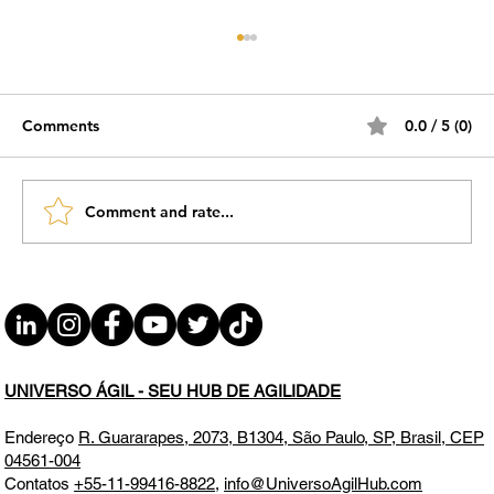
Comments
0.0 / 5 (0)
Comment and rate...
#JornadaÁgil EP1918 Transformação
Digital na Era da I.A. SEG 11.05.26
07h31
UNIVERSO ÁGIL - SEU HUB DE AGILIDADE
Endereço
R. Guararapes, 2073, B1304, São Paulo, SP, Brasil, CEP
04561-004
Contatos
+55-11-99416-8822
,
info@UniversoAgilHub.com