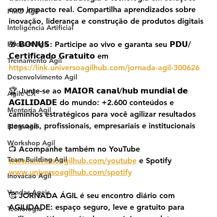
com impacto real. Compartilha aprendizados sobre 
PMO Agil
inovação, liderança e construção de produtos digitais
Inteligencia Artificial
Podcast Agil
🎁 𝗕𝗢𝗡𝗨𝗦: Participe ao vivo e garanta seu 𝗣𝗗𝗨/
𝗖𝗲𝗿𝘁𝗶𝗳𝗶𝗰𝗮𝗱𝗼 𝗚𝗿𝗮𝘁𝘂𝗶𝘁𝗼 em 
Treinamento Agil
https://link.universoagilhub.com/jornada-agil-300626
Desenvolvimento Agil
🏆 Junte-se ao 𝗠𝗔𝗜𝗢𝗥 𝗰𝗮𝗻𝗮𝗹/𝗵𝘂𝗯 𝗺𝘂𝗻𝗱𝗶𝗮𝗹 𝗱𝗲 
Agile CX
𝗔𝗚𝗜𝗟𝗜𝗗𝗔𝗗𝗘 do mundo: +2.600 conteúdos e 
Mentoria Agil
caminhos estratégicos para você agilizar resultados 
pessoais, profissionais, empresariais e institucionais
Blog Agil
Workshop Agil
📺 Acompanhe também no YouTube 
Team Building Agil
www.universoagilhub.com/youtube
 e Spotify 
www.universoagilhub.com/spotify
Inovacao Agil
Vendas Ageis
🥰 JORNADA ÁGIL é seu encontro diário com 
AGILIDADE: espaço seguro, leve e gratuito para 
Tecnologia