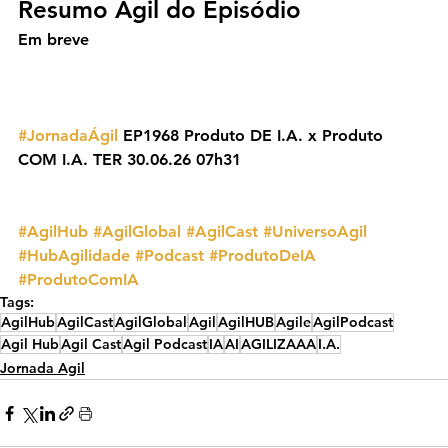
Resumo Ágil do Episódio
Em breve
#JornadaÁgil
 EP1968 Produto DE I.A. x Produto 
COM I.A. TER 30.06.26 07h31
#AgilHub
#AgilGlobal
#AgilCast
#UniversoAgil
#HubAgilidade
#Podcast
#ProdutoDeIA
#ProdutoComIA
Tags:
AgilHub
AgilCast
AgilGlobal
Agil
AgilHUB
Agile
AgilPodcast
Agil Hub
Agil Cast
Agil Podcast
IA
AI
AGILIZAAA
I.A.
Jornada Agil