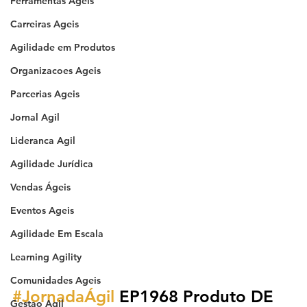
Ferramentas Ageis
Carreiras Ageis
Agilidade em Produtos
Organizacoes Ageis
Parcerias Ageis
Jornal Agil
Lideranca Agil
Agilidade Jurídica
Vendas Ágeis
Eventos Ageis
Agilidade Em Escala
Learning Agility
Comunidades Ageis
#JornadaÁgil
 EP1968 Produto DE 
Gestao Agil