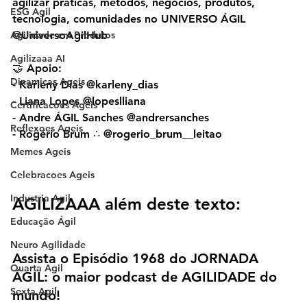
agilizar práticas, métodos, negócios, produtos, 
ESG Agil
tecnologia, comunidades no UNIVERSO ÁGIL 
Agilidade em Produtos
@UniversoAgilHub
Agilizaaa AI
🤝 Apoio:
Dinamicas Ageis
- Karleny Dias @karleny_dias
- Liana Lopes @lopeslliana
Certificacoes Ageis
- Andre ÁGIL Sanches @andrersanches
Reflexoes Ageis
- Rogério Brum ∴ @rogerio_brum__leitao
Memes Ageis
Celebracoes Ageis
Industria Agil
AGILIZAAA além deste texto:
Educação Ágil
Neuro Agilidade
Assista o Episódio 1968 do JORNADA 
Quarta Agil
ÁGIL: o maior podcast de AGILIDADE do 
Sexta Agil
mundo!