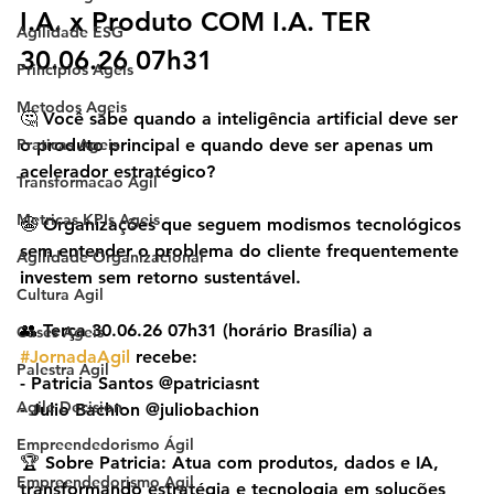
I.A. x Produto COM I.A. TER 
Agilidade ESG
30.06.26 07h31
Principios Ageis
Metodos Ageis
🤔 Você sabe quando a inteligência artificial deve ser 
Praticas Ageis
o produto principal e quando deve ser apenas um 
acelerador estratégico?
Transformacao Agil
Metricas KPIs Ageis
😬 Organizações que seguem modismos tecnológicos 
sem entender o problema do cliente frequentemente 
Agilidade Organizacional
investem sem retorno sustentável.
Cultura Agil
👥 Terça 30.06.26 07h31 (horário Brasília) a 
Cases Ageis
#JornadaAgil
 recebe:
Palestra Agil
- Patricia Santos @patriciasnt
Agile Decision
- Julio Bachion @juliobachion
Empreendedorismo Ágil
🏆 Sobre Patricia: Atua com produtos, dados e IA, 
Empreendedorismo Agil
transformando estratégia e tecnologia em soluções 