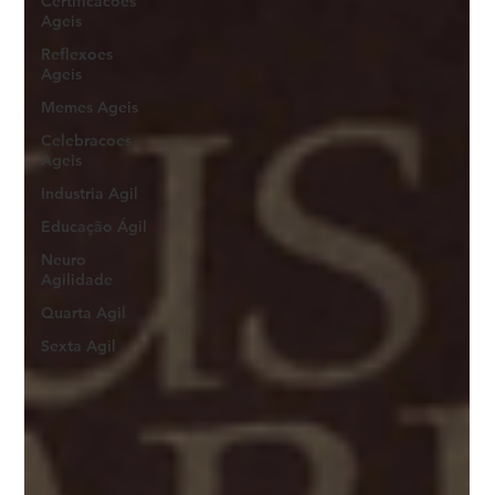
Certificacoes
Ageis
Reflexoes
Ageis
Memes Ageis
Celebracoes
Ageis
Industria Agil
Educação Ágil
Neuro
Agilidade
Quarta Agil
Sexta Agil