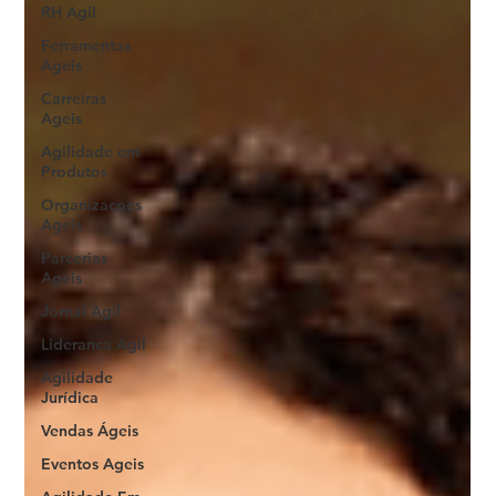
RH Agil
Ferramentas
Ageis
Carreiras
Ageis
Agilidade em
Produtos
Organizacoes
Ageis
Parcerias
Ageis
Jornal Agil
Lideranca Agil
Agilidade
Jurídica
Vendas Ágeis
Eventos Ageis