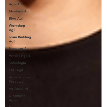
Agile CX
Mentoria Agil
Blog Agil
Workshop
Agil
Team Building
Agil
Inovacao Agil
Vendas Ageis
Tecnologia
ESG Agil
Agilidade em
Produtos
Agilizaaa AI
Dinamicas
Ageis