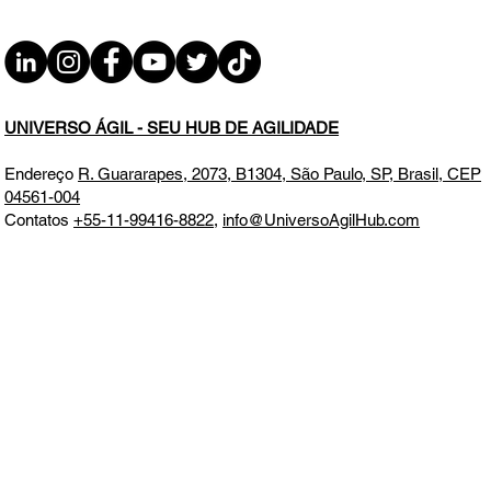
UNIVERSO ÁGIL - SEU HUB DE AGILIDADE
Endereço
R. Guararapes, 2073, B1304, São Paulo, SP, Brasil, CEP
04561-004
Contatos
+55-11-99416-8822
,
info@UniversoAgilHub.com
Feedbacks/sugestões:
Contatos Institucionais
Tempo estimado de entrega de produtos físicos 1-3 semanas
Impostos inclusos. Detalhes de envio e custos adicionais
informados no momento da compra
Todos os direitos reservados. Este site não faz parte do Google ou
Meta, nem é endossado por eles em nenhum aspecto. Google e
Meta são marcas comerciais
Aceitamos todos os principais cartões de crédito e débito, boleto,