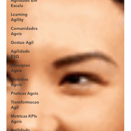
Agilidade Em
Escala
Learning
Agility
Comunidades
Ageis
Gestao Agil
Agilidade
ESG
Principios
Ageis
Metodos
Ageis
Praticas Ageis
Transformacao
Agil
Metricas KPIs
Ageis
Agilidade