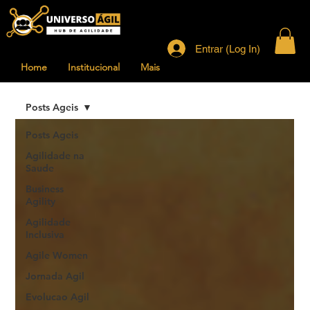
Entrar (Log In)
Home
Institucional
Mais
Posts Ageis
Posts Ageis
Agilidade na
Saude
Business
Agility
Agilidade
Inclusiva
Agile Women
Jornada Agil
Evolucao Agil