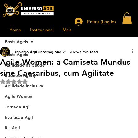
Entrar (Log In)
Home
Institucional
Mais
Posts Ageis
Universo Ágil (interno)
Mar 21, 2025
7 min read
Posts Ageis
Agile Women: a Camiseta Mundus
Agilidade na Saude
sine Caesaribus, cum Agilitate
Business Agility
Rated NaN out of 5 stars.
Agilidade Inclusiva
Agile Women
Jornada Agil
Evolucao Agil
RH Agil