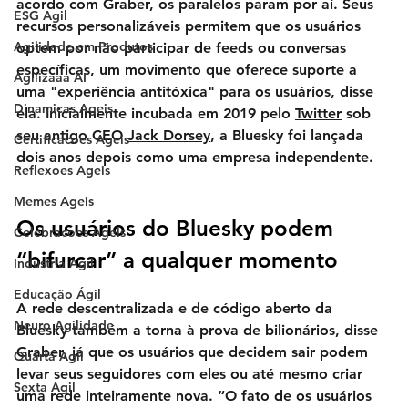
acordo com Graber, os paralelos param por aí. Seus 
ESG Agil
recursos personalizáveis ​​permitem que os usuários 
Agilidade em Produtos
optem por não participar de feeds ou conversas 
específicas, um movimento que oferece suporte a 
Agilizaaa AI
uma "experiência antitóxica" para os usuários, disse 
Dinamicas Ageis
ela. Inicialmente incubada em 2019 pelo 
Twitter
 sob 
seu antigo CEO 
Jack Dorsey
, a Bluesky foi lançada 
Certificacoes Ageis
dois anos depois como uma empresa independente.
Reflexoes Ageis
Memes Ageis
Os usuários do Bluesky podem 
Celebracoes Ageis
“bifurcar” a qualquer momento
Industria Agil
Educação Ágil
A rede descentralizada e de código aberto da 
Neuro Agilidade
Bluesky também a torna à prova de bilionários, disse 
Graber, já que os usuários que decidem sair podem 
Quarta Agil
levar seus seguidores com eles ou até mesmo criar 
Sexta Agil
uma rede inteiramente nova. “O fato de os usuários 