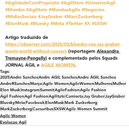
#AgilidadeComPropósito
#AgilStore
#UniversoAgil
#Mundus
#Agilitate
#MundusAgilis
#Negocios
#MidiasSociais
#JayGraber
#MarcZuckerberg
#ElonMusk
#Bluesky
#Meta
#Twitter
#X
#SXSW
Artigo traduzido de 
https://observer.com/2025/03/bluesky-ceo-jay-graber-
wants-world-without-caesars
 (reportagem 
Alexandra 
Tremayne-Pengelly
)
 e complementado pelos Squads 
JORNAL ÁGIL e 
AGILE WOMEN
.
Tags:
2025
Andre Sanches
Andre AGIL Sanches
Andre ÁGIL Sanches
AndreRSanches
Março
Agile Women
AgileWomen
Mulheres
Mulher
Elon Musk
Instagram
Summit
AgileFashion
Agile Fashion
Ágil Fashion
Agil Fashion
Agilitate
Camiseta
Jay Graber
JayGraber
Bluesky
Meta
Facebook
ElonMusk
Mark Zuckerberg
MarkZuckerberg
Caesaribus
SXSW
Agile Women Summit
Agile Women
Evolucao Agil