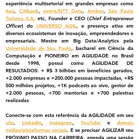
experiência multisetorial em grandes empresas como 
Itaú
, 
Citibank
, 
everis/NTT Data
, 
Ambev
, 
São Paulo 
Turismo S.A.
 etc, Founder e CEO (
Chief Entrepreneur 
Officer
) do 
UNIVERSO ÁGIL
, e presença ativa em 
diversos ecossistemas de inovação, empreendedores e 
empresariais. Mestre em Big Data/Analytics pela 
Universidade de São Paulo
, bacharel em Ciência da 
Computação e PIONEIRO em AGILIDADE no Brasil 
desde 1998, possui como AGILIDADE DE 
RESULTADOS: + R$ 3 bilhões em benefícios gerados, 
+2.000 empresas e +200.000 pessoas impactadas, +R$ 
500 milhões projetos, +1K podcasts ao vivo, gestor de 
+2.000 pessoas, +700 mentorias e +700 palestras 
realizadas
Conecte-se com esta referência da AGILIDADE em seu 
site
, 
LinkedIn
, 
Instagram
, 
YouTube
 e 
demais 
mídias/plataformas sociais
. E se precisar AGILIZAR seu 
PRÓXIMO PASSO NA CARREIRA, agenda uma sessão 