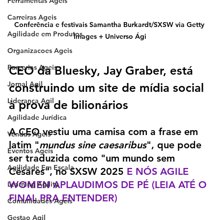
Ferramentas Ageis
Carreiras Ageis
Conferência e festivais Samantha Burkardt/SXSW via Getty 
Agilidade em Produtos
Images + Universo Ági
Organizacoes Ageis
Parcerias Ageis
CEO da Bluesky, Jay Graber, está 
Jornal Agil
construindo um site de mídia social 
Lideranca Agil
à prova de bilionários
Agilidade Jurídica
A CEO vestiu uma camisa com a frase em 
Vendas Ágeis
latim "
mundus sine caesaribus
", que pode 
Eventos Ageis
ser traduzida como "um mundo sem 
Agilidade Em Escala
Césares", no SXSW 2025 
E NÓS AGILE 
WOMEN APLAUDIMOS DE PÉ (LEIA ATÉ O 
Learning Agility
FINAL PRA ENTENDER)
Comunidades Ageis
Gestao Agil