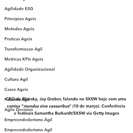
Agilidade ESG
Principios Ageis
Metodos Ageis
Praticas Ageis
Transformacao Agil
Metricas KPIs Ageis
Agilidade Organizacional
Cultura Agil
Cases Ageis
CEO da Bluesky, Jay Graber, falando no SXSW hoje com uma 
Palestra Agil
camisa “
mundus sine caesaribus
” (10 de março). Conferência 
Agile Decision
e festivais Samantha Burkardt/SXSW via Getty Images
Empreendedorismo Ágil
Empreendedorismo Agil