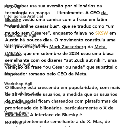
Jay Graber
 usa sua aversão por bilionários da 
PMO Agil
tecnologia na manga — literalmente. A CEO 
da 
Inteligencia Artificial
Bluesky
 vestiu uma camisa com a frase em latim 
Podcast Agil
“mundus sine caesaribus”, que se traduz como “um 
mundo sem Césares”, enquanto falava no 
SXSW
 em 
Treinamento Agil
Austin há poucos dias. O movimento constituiu uma 
Desenvolvimento Agil
sutil provocação em 
Mark Zuckerberg
 da 
Meta 
(META)
, que em setembro de 2024 usou uma blusa 
Agile CX
semelhante com os dizeres “aut Zuck aut nihil”, uma 
Mentoria Agil
variação da frase “ou César ou nada” que substitui o 
imperador romano pelo CEO da Meta.
Blog Agil
Workshop Agil
O Bluesky está crescendo em popularidade, com mais 
Team Building Agil
de 32 milhões de usuários, à medida que os usuários 
de mídia social ficam chateados com plataformas de 
Inovacao Agil
propriedade de bilionários, particularmente o 
X
 de 
Vendas Ageis
Elon Musk
.
 A interface do Bluesky é 
surpreendentemente semelhante à do X. Mas, de 
Tecnologia