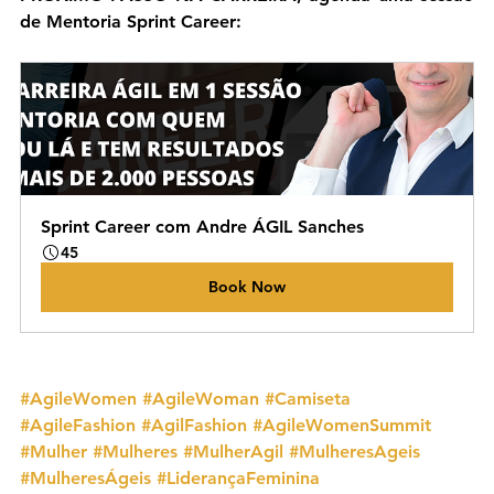
de Mentoria Sprint Career:
Sprint Career com Andre ÁGIL Sanches
45
Book Now
#AgileWomen
#AgileWoman
#Camiseta
#AgileFashion
#AgilFashion
#AgileWomenSummit
#Mulher
#Mulheres
#MulherAgil
#MulheresAgeis
#MulheresÁgeis
#LiderançaFeminina