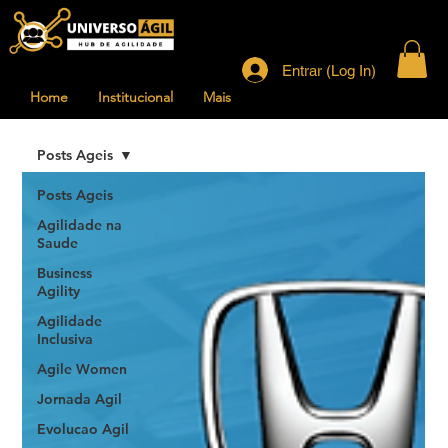
Entrar (Log In)
Home
Institucional
Mais
Posts Ageis
Posts Ageis
Agilidade na
Saude
Business
Agility
Agilidade
Inclusiva
Agile Women
Jornada Agil
Evolucao Agil