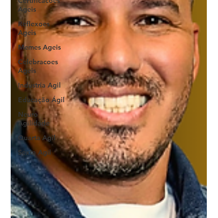
Certificacoes
Ageis
Reflexoes
Ageis
Memes Ageis
Celebracoes
Ageis
Industria Agil
Educação Ágil
Neuro
Agilidade
Quarta Agil
Sexta Agil