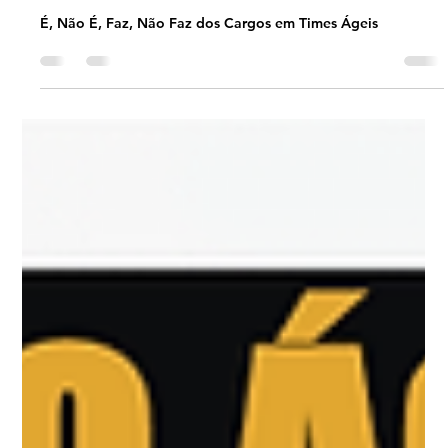
#JornadaÁgil EP1443 É, Não É, Faz,
Não Faz dos Cargos em Times Ágeis
TER 21.01.25 07h31
É, Não É, Faz, Não Faz dos Cargos em Times Ágeis