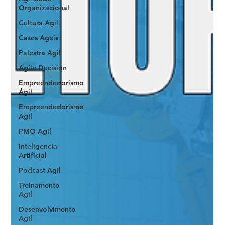
Organizacional
Cultura Agil
Cases Ageis
Palestra Agil
Agile Decision
Empreendedorismo
Ágil
Empreendedorismo
Agil
PMO Agil
Inteligencia
Artificial
Podcast Agil
Treinamento
Agil
Desenvolvimento
Agil