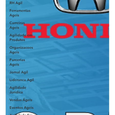
RH Agil
Ferramentas
Ageis
Carreiras
Ageis
Agilidade em
Produtos
Organizacoes
Ageis
Parcerias
Ageis
Jornal Agil
Lideranca Agil
Agilidade
Jurídica
Vendas Ágeis
Eventos Ageis