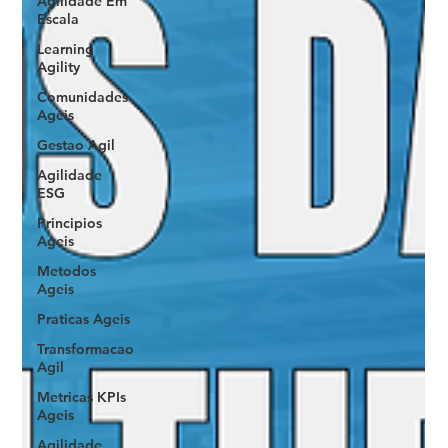
Agilidade Em
Escala
Learning
Agility
Comunidades
Ageis
Gestao Agil
Agilidade
ESG
Principios
Ageis
Metodos
Ageis
Praticas Ageis
Transformacao
Agil
Metricas KPIs
Ageis
Agilidade