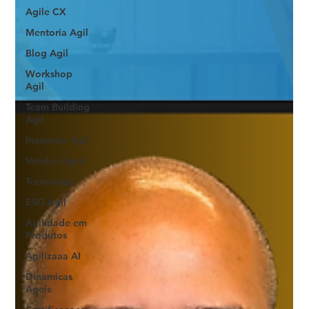
Agile CX
Mentoria Agil
Blog Agil
Workshop
Agil
Team Building
Agil
Inovacao Agil
Vendas Ageis
Tecnologia
ESG Agil
Agilidade em
Produtos
Agilizaaa AI
Dinamicas
Ageis