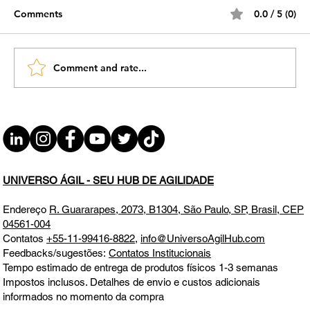
Resultados Exponenciais
Artigo colaborativo iniciado em 17/01/2025
Comments
0.0 / 5 (0)
a ser concluída em 1 semana ;) Utilize a
seção COMENTÁRIOS abaixo para
colocar/registrar suas...
Comment and rate...
UNIVERSO ÁGIL - SEU HUB DE AGILIDADE
Endereço
R. Guararapes, 2073, B1304, São Paulo, SP, Brasil, CEP
04561-004
Contatos
+55-11-99416-8822
,
info@UniversoAgilHub.com
Feedbacks/sugestões:
Contatos Institucionais
Tempo estimado de entrega de produtos físicos 1-3 semanas
Impostos inclusos. Detalhes de envio e custos adicionais
informados no momento da compra