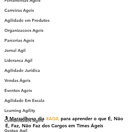
Ferramentas Ageis
Carreiras Ageis
Agilidade em Produtos
Organizacoes Ageis
Parcerias Ageis
Jornal Agil
Lideranca Agil
Agilidade Jurídica
Vendas Ágeis
Eventos Ageis
Agilidade Em Escala
Learning Agility
🎙️ Maravilhoso dia 
#AGIL
 para aprender o que É, Não 
Comunidades Ageis
É, Faz, Não Faz dos Cargos em Times Ágeis
Gestao Agil