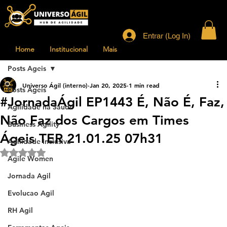
Entrar (Log In)
Home
Institucional
Mais
Posts Ageis
Universo Ágil (interno)
Jan 20, 2025
1 min read
Posts Ageis
#JornadaÁgil EP1443 É, Não É, Faz,
Agilidade na Saude
Não Faz dos Cargos em Times
Business Agility
Ágeis TER 21.01.25 07h31
Agilidade Inclusiva
Rated NaN out of 5 stars.
Agile Women
Jornada Agil
Evolucao Agil
RH Agil