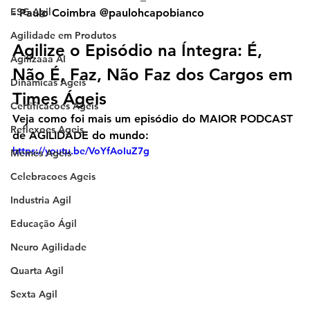
ESG Agil
- Paulo Coimbra @paulohcapobianco
Agilidade em Produtos
Agilize o Episódio na Íntegra: É, 
Agilizaaa AI
Não É, Faz, Não Faz dos Cargos em 
Dinamicas Ageis
Times Ágeis
Certificacoes Ageis
Veja como foi mais um episódio do MAIOR PODCAST 
Reflexoes Ageis
de AGILIDADE do mundo:
https://youtu.be/VoYfAoIuZ7g
Memes Ageis
Celebracoes Ageis
Industria Agil
Educação Ágil
Neuro Agilidade
Quarta Agil
Sexta Agil