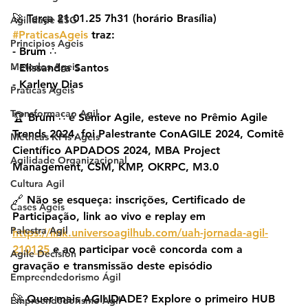
🚀 Terça 21.01.25 7h31 (horário Brasília) 
Agilidade ESG
#PraticasAgeis
 traz:
Principios Ageis
- Brum ∴
Metodos Ageis
- Elissandra Santos
- Karleny Dias
Praticas Ageis
Transformacao Agil
🏆 Brum ∴ é Sênior Agile, esteve no Prêmio Agile 
Trends 2024, foi Palestrante ConAGILE 2024, Comitê 
Metricas KPIs Ageis
Científico APDADOS 2024, MBA Project 
Agilidade Organizacional
Management, CSM, KMP, OKRPC, M3.0
Cultura Agil
🔗 Não se esqueça: inscrições, Certificado de 
Cases Ageis
Participação, link ao vivo e replay em 
Palestra Agil
https://link.universoagilhub.com/uah-jornada-agil-
210125
 e ao participar você concorda com a 
Agile Decision
gravação e transmissão deste episódio
Empreendedorismo Ágil
🚀 Quer mais AGILIDADE? Explore o primeiro HUB 
Empreendedorismo Agil