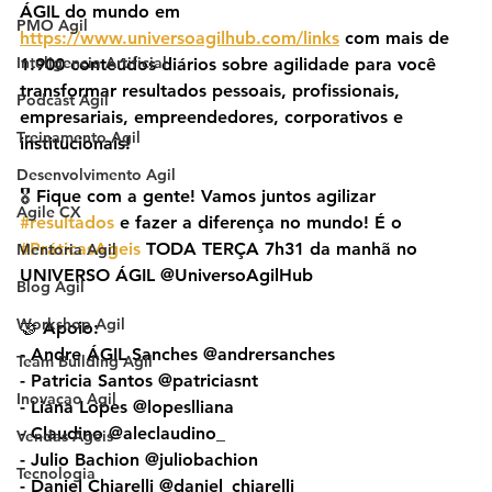
ÁGIL do mundo em 
PMO Agil
https://www.universoagilhub.com/links
 com mais de 
Inteligencia Artificial
1.900 conteúdos diários sobre agilidade para você 
transformar resultados pessoais, profissionais, 
Podcast Agil
empresariais, empreendedores, corporativos e 
Treinamento Agil
institucionais!
Desenvolvimento Agil
🎖️ Fique com a gente! Vamos juntos agilizar 
Agile CX
#resultados
 e fazer a diferença no mundo! É o 
#PráticasAgeis
 TODA TERÇA 7h31 da manhã no 
Mentoria Agil
UNIVERSO ÁGIL @UniversoAgilHub
Blog Agil
Workshop Agil
🤝 Apoio:
- Andre ÁGIL Sanches @andrersanches
Team Building Agil
- Patricia Santos @patriciasnt
Inovacao Agil
- Liana Lopes @lopeslliana
- Claudino @aleclaudino_
Vendas Ageis
- Julio Bachion @juliobachion 
Tecnologia
- Daniel Chiarelli @daniel_chiarelli