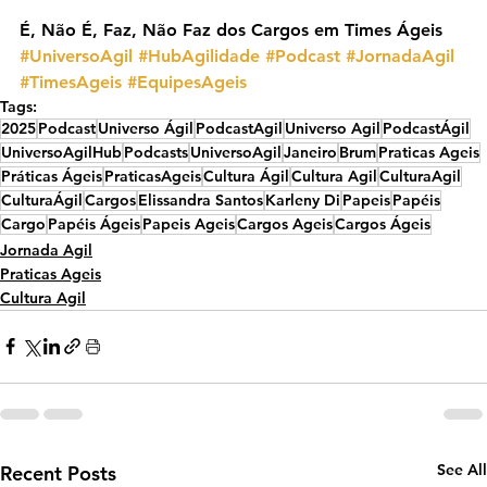
É, Não É, Faz, Não Faz dos Cargos em Times Ágeis
#UniversoAgil
#HubAgilidade
#Podcast
#JornadaAgil
#TimesAgeis
#EquipesAgeis
Tags:
2025
Podcast
Universo Ágil
PodcastAgil
Universo Agil
PodcastÁgil
UniversoAgilHub
Podcasts
UniversoAgil
Janeiro
Brum
Praticas Ageis
Práticas Ágeis
PraticasAgeis
Cultura Ágil
Cultura Agil
CulturaAgil
CulturaÁgil
Cargos
Elissandra Santos
Karleny Di
Papeis
Papéis
Cargo
Papéis Ágeis
Papeis Ageis
Cargos Ageis
Cargos Ágeis
Jornada Agil
Praticas Ageis
Cultura Agil
See All
Recent Posts