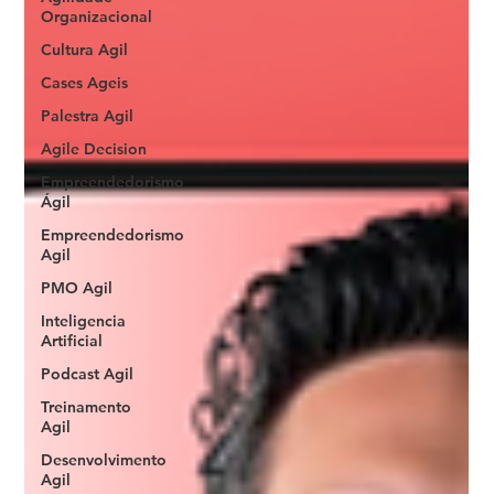
Organizacional
Cultura Agil
Cases Ageis
Palestra Agil
Agile Decision
Empreendedorismo
Ágil
Empreendedorismo
Agil
PMO Agil
Inteligencia
Artificial
Podcast Agil
Treinamento
Agil
Desenvolvimento
Agil