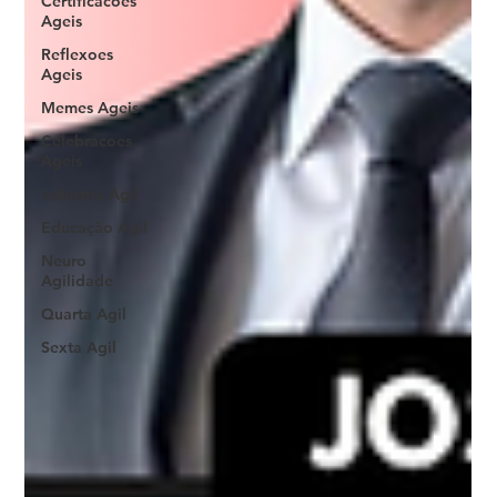
Certificacoes
Ageis
Reflexoes
Ageis
Memes Ageis
Celebracoes
Ageis
Industria Agil
Educação Ágil
Neuro
Agilidade
Quarta Agil
Sexta Agil