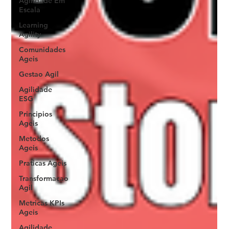
Agilidade Em
Escala
Learning
Agility
Comunidades
Ageis
Gestao Agil
Agilidade
ESG
Principios
Ageis
Metodos
Ageis
Praticas Ageis
Transformacao
Agil
Metricas KPIs
Ageis
Agilidade