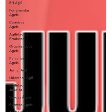
RH Agil
Ferramentas
Ageis
Carreiras
Ageis
Agilidade em
Produtos
Organizacoes
Ageis
Parcerias
Ageis
Jornal Agil
Lideranca Agil
Agilidade
Jurídica
Vendas Ágeis
Eventos Ageis