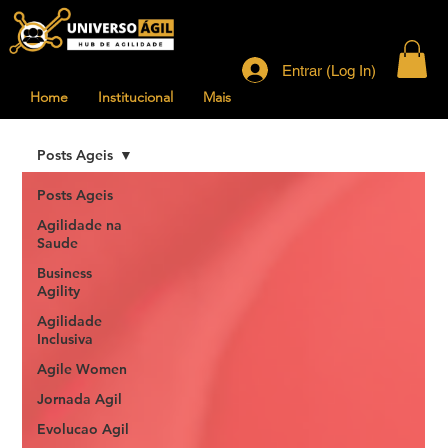
Entrar (Log In)
Home
Institucional
Mais
Posts Ageis
Posts Ageis
Agilidade na
Saude
Business
Agility
Agilidade
Inclusiva
Agile Women
Jornada Agil
Evolucao Agil