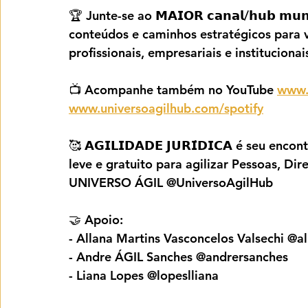
🏆 Junte-se ao 𝗠𝗔𝗜𝗢𝗥 𝗰𝗮𝗻𝗮𝗹/𝗵𝘂𝗯 𝗺𝘂
conteúdos e caminhos estratégicos para vo
profissionais, empresariais e institucionai
📺 Acompanhe também no YouTube 
www.
www.universoagilhub.com/spotify
🥰 𝗔𝗚𝗜𝗟𝗜𝗗𝗔𝗗𝗘 𝗝𝗨𝗥𝗜́𝗗𝗜𝗖𝗔 é se
leve e gratuito para agilizar Pessoas, Dire
UNIVERSO ÁGIL @UniversoAgilHub
🤝 Apoio:
- Allana Martins Vasconcelos Valsechi @a
- Andre ÁGIL Sanches @andrersanches
- Liana Lopes @lopeslliana