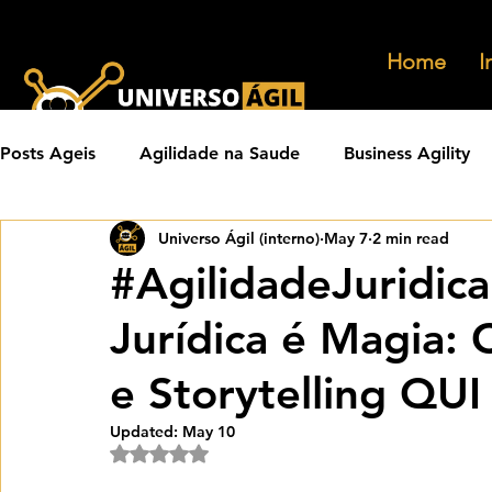
Home
I
Posts Ageis
Agilidade na Saude
Business Agility
Universo Ágil (interno)
May 7
2 min read
Carreiras Ageis
Agilidade em Produtos
Orga
#AgilidadeJuridic
Jurídica é Magia:
Eventos Ageis
Agilidade Em Escala
Learning 
e Storytelling QU
Praticas Ageis
Transformacao Agil
Metricas 
Updated:
May 10
Rated NaN out of 5 stars.