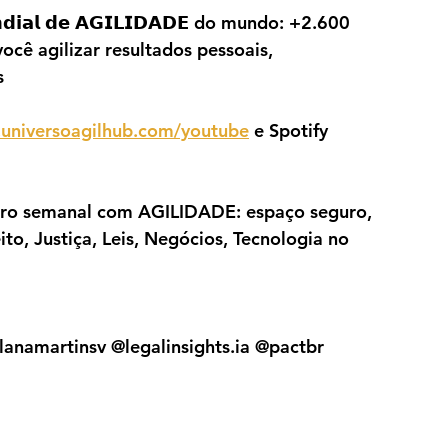
𝗱𝗶𝗮𝗹 𝗱𝗲 𝗔𝗚𝗜𝗟𝗜𝗗𝗔𝗗𝗘 do mundo: +2.600 
cê agilizar resultados pessoais, 
s
universoagilhub.com/youtube
 e Spotify 
u encontro semanal com AGILIDADE: espaço seguro, 
ito, Justiça, Leis, Negócios, Tecnologia no 
llanamartinsv @legalinsights.ia @pactbr