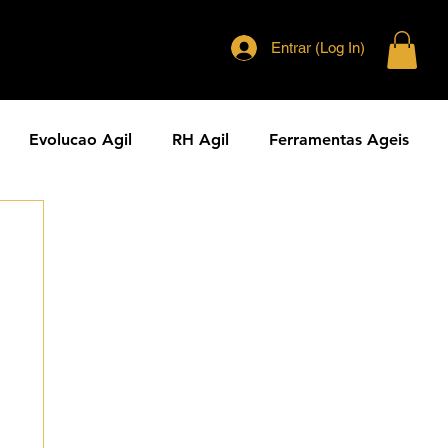
Entrar (Log In)
Evolucao Agil
RH Agil
Ferramentas Ageis
eranca Agil
Agilidade Jurídica
Vendas Ágeis
dade ESG
Principios Ageis
Metodos Ageis
Cases Ageis