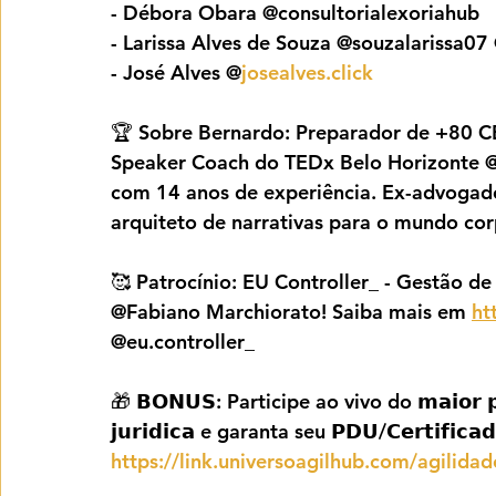
- Débora Obara @consultorialexoriahub
- Larissa Alves de Souza @souzalarissa07
- José Alves @
josealves.click
🏆 Sobre Bernardo: Preparador de +80 CEO
Speaker Coach do TEDx Belo Horizonte @t
com 14 anos de experiência. Ex-advogado
arquiteto de narrativas para o mundo cor
🥰 Patrocínio: EU Controller_ - Gestão de
@Fabiano Marchiorato! Saiba mais em 
ht
@eu.controller_
🎁 𝗕𝗢𝗡𝗨𝗦: Participe ao vivo do 𝗺𝗮𝗶𝗼𝗿 𝗽𝗼𝗱𝗰
𝗷𝘂𝗿𝗶𝗱𝗶𝗰𝗮 e garanta seu 𝗣𝗗𝗨/𝗖𝗲𝗿𝘁𝗶𝗳𝗶𝗰𝗮𝗱
https://link.universoagilhub.com/agilida