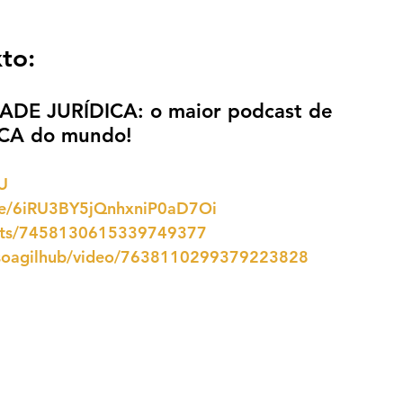
to:
DADE JURÍDICA: o maior podcast de 
CA do mundo!
U
ode/6iRU3BY5jQnhxniP0aD7Oi
ents/7458130615339749377
rsoagilhub/video/7638110299379223828