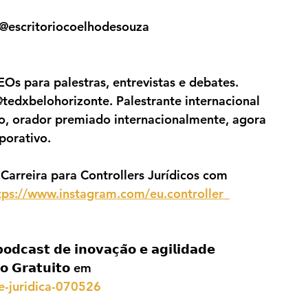
 @escritoriocoelhodesouza
s para palestras, entrevistas e debates. 
edxbelohorizonte. Palestrante internacional 
, orador premiado internacionalmente, agora 
porativo. 
 Carreira para Controllers Jurídicos com 
tps://www.instagram.com/eu.controller_
𝘀𝘁 𝗱𝗲 𝗶𝗻𝗼𝘃𝗮𝗰̧𝗮̃𝗼 𝗲 𝗮𝗴𝗶𝗹𝗶𝗱𝗮𝗱𝗲 
𝗼 𝗚𝗿𝗮𝘁𝘂𝗶𝘁𝗼 em 
de-juridica-070526