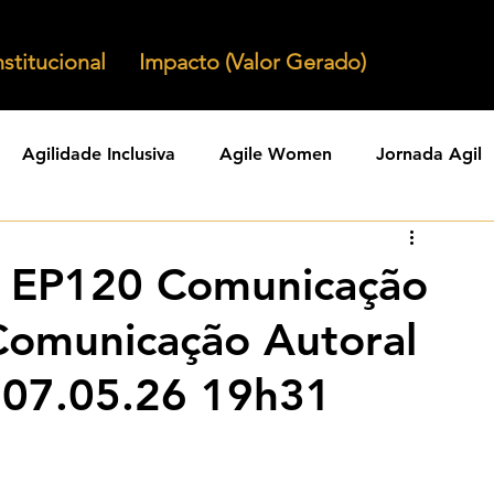
nstitucional
Impacto (Valor Gerado)
Agilidade Inclusiva
Agile Women
Jornada Agil
nizacoes Ageis
Parcerias Ageis
Jornal Agil
Lid
a EP120 Comunicação
 Comunicação Autoral
Agility
Comunidades Ageis
Gestao Agil
Agili
I 07.05.26 19h31
KPIs Ageis
Agilidade Organizacional
Cultura Agil