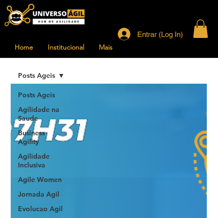
Entrar (Log In)
Home
Institucional
Mais
Posts Ageis
Posts Ageis
Agilidade na
Saude
Business
Agility
Agilidade
Inclusiva
Agile Women
Jornada Agil
Evolucao Agil