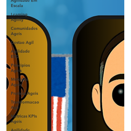
Agilidade Em
Escala
Learning
Agility
Comunidades
Ageis
Gestao Agil
Agilidade
ESG
Principios
Ageis
Metodos
Ageis
Praticas Ageis
Transformacao
Agil
Metricas KPIs
Ageis
Agilidade