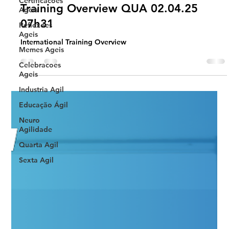
Certificacoes
Ageis
#JornadaÁgil EP1514 International
Reflexoes
Training Overview QUA 02.04.25
Ageis
07h31
Memes Ageis
Celebracoes
International Training Overview
Ageis
Industria Agil
Educação Ágil
Neuro
Agilidade
Quarta Agil
Sexta Agil