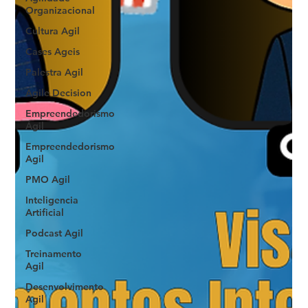
Organizacional
Cultura Agil
Cases Ageis
Palestra Agil
Agile Decision
Empreendedorismo
Ágil
Empreendedorismo
Agil
PMO Agil
Inteligencia
Artificial
Podcast Agil
Treinamento
Agil
Desenvolvimento
Agil