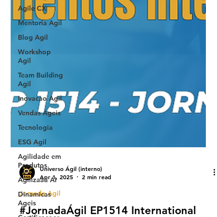
Agile CX
Mentoria Agil
Blog Agil
Workshop
Agil
Team Building
Agil
Inovacao Agil
Vendas Ageis
Tecnologia
ESG Agil
Agilidade em
Produtos
Agilizaaa AI
Universo Ágil (interno)
Dinamicas
Apr 1, 2025
2 min read
Ageis
Jornada Agil