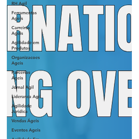
RH Agil
Ferramentas
Ageis
Carreiras
Ageis
Agilidade em
Produtos
Organizacoes
Ageis
Parcerias
Ageis
Jornal Agil
Lideranca Agil
Agilidade
Jurídica
Vendas Ágeis
Eventos Ageis