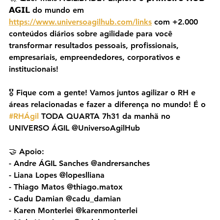
𝗔𝗚𝗜𝗟 do mundo em 
https://www.universoagilhub.com/links
 com +2.000 
conteúdos diários sobre agilidade para você 
transformar resultados pessoais, profissionais, 
empresariais, empreendedores, corporativos e 
institucionais!
🎖️ Fique com a gente! Vamos juntos agilizar o RH e 
áreas relacionadas e fazer a diferença no mundo! É o 
#RHÁgil
 TODA QUARTA 7h31 da manhã no 
UNIVERSO ÁGIL @UniversoAgilHub
🤝 Apoio:
- Andre ÁGIL Sanches @andrersanches
- Liana Lopes @lopeslliana
- Thiago Matos @thiago.matox
- Cadu Damian @cadu_damian
- Karen Monterlei @karenmonterlei