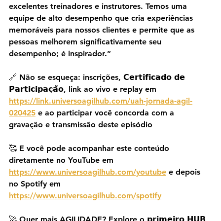
excelentes treinadores e instrutores. Temos uma 
equipe de alto desempenho que cria experiências 
memoráveis ​​para nossos clientes e permite que as 
pessoas melhorem significativamente seu 
desempenho; é inspirador.”
🔗 Não se esqueça: inscrições, 𝗖𝗲𝗿𝘁𝗶𝗳𝗶𝗰𝗮𝗱𝗼 𝗱𝗲 
𝗣𝗮𝗿𝘁𝗶𝗰𝗶𝗽𝗮𝗰̧𝗮̃𝗼, link ao vivo e replay em 
https://link.universoagilhub.com/uah-jornada-agil-
020425
 e ao participar você concorda com a 
gravação e transmissão deste episódio
🥰 E você pode acompanhar este conteúdo 
diretamente no YouTube em 
https://www.universoagilhub.com/youtube
 e depois 
no Spotify em 
https://www.universoagilhub.com/spotify
🚀 Quer mais AGILIDADE? Explore o 𝗽𝗿𝗶𝗺𝗲𝗶𝗿𝗼 𝗛𝗨𝗕 