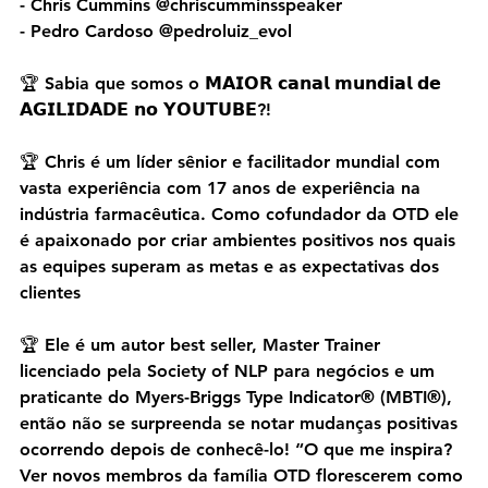
- Chris Cummins @chriscumminsspeaker
- Pedro Cardoso @pedroluiz_evol
🏆 Sabia que somos o 𝗠𝗔𝗜𝗢𝗥 𝗰𝗮𝗻𝗮𝗹 𝗺𝘂𝗻𝗱𝗶𝗮𝗹 𝗱𝗲 
𝗔𝗚𝗜𝗟𝗜𝗗𝗔𝗗𝗘 𝗻𝗼 𝗬𝗢𝗨𝗧𝗨𝗕𝗘?!
🏆 Chris é um líder sênior e facilitador mundial com 
vasta experiência com 17 anos de experiência na 
indústria farmacêutica. Como cofundador da OTD ele 
é apaixonado por criar ambientes positivos nos quais 
as equipes superam as metas e as expectativas dos 
clientes
🏆 Ele é um autor best seller, Master Trainer 
licenciado pela Society of NLP para negócios e um 
praticante do Myers-Briggs Type Indicator® (MBTI®), 
então não se surpreenda se notar mudanças positivas 
ocorrendo depois de conhecê-lo! “O que me inspira? 
Ver novos membros da família OTD florescerem como 