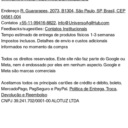
Endereço
R. Guararapes, 2073, B1304, São Paulo, SP, Brasil, CEP
04561-004
Contatos
+55-11-99416-8822
,
info@UniversoAgilHub.com
Feedbacks/sugestões:
Contatos Institucionais
Tempo estimado de entrega de produtos físicos 1-3 semanas
Impostos inclusos. Detalhes de envio e custos adicionais
informados no momento da compra
Todos os direitos reservados. Este site não faz parte do Google ou
Meta, nem é endossado por eles em nenhum aspecto. Google e
Meta são marcas comerciais
Aceitamos todos os principais cartões de crédito e débito, boleto,
MercadoPago, PagSeguro e PayPal.
Política de Entrega, Troca,
Devolução e Reembolso
CNPJ 39.241.702/0001-00
ALOTUZ LTDA