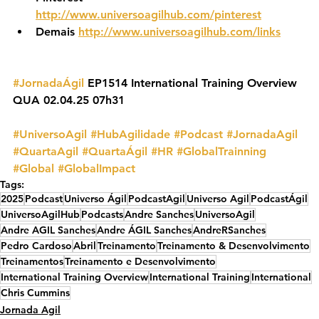
http://www.universoagilhub.com/pinterest
Demais 
http://www.universoagilhub.com/links
#JornadaÁgil
 EP1514 International Training Overview 
QUA 02.04.25 07h31
#UniversoAgil
#HubAgilidade
#Podcast
#JornadaAgil
#QuartaAgil
#QuartaÁgil
#HR
#GlobalTrainning
#Global
#GlobalImpact
Tags:
2025
Podcast
Universo Ágil
PodcastAgil
Universo Agil
PodcastÁgil
UniversoAgilHub
Podcasts
Andre Sanches
UniversoAgil
Andre AGIL Sanches
Andre ÁGIL Sanches
AndreRSanches
Pedro Cardoso
Abril
Treinamento
Treinamento & Desenvolvimento
Treinamentos
Treinamento e Desenvolvimento
International Training Overview
International Training
International
Chris Cummins
Jornada Agil