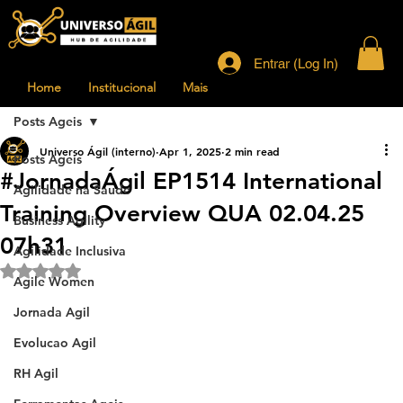
Entrar (Log In)
Home
Institucional
Mais
Posts Ageis
Universo Ágil (interno)
Apr 1, 2025
2 min read
Posts Ageis
#JornadaÁgil EP1514 International
Agilidade na Saude
Training Overview QUA 02.04.25
Business Agility
07h31
Agilidade Inclusiva
Rated NaN out of 5 stars.
Agile Women
Jornada Agil
Evolucao Agil
RH Agil