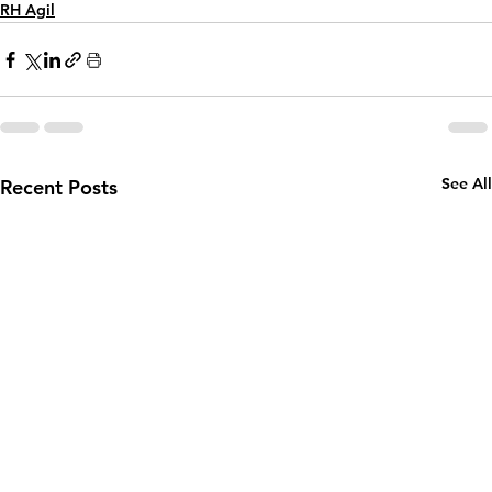
RH Agil
See All
Recent Posts