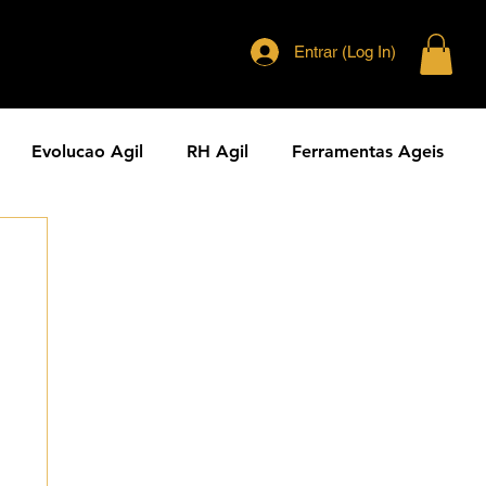
Entrar (Log In)
Evolucao Agil
RH Agil
Ferramentas Ageis
eranca Agil
Agilidade Jurídica
Vendas Ágeis
dade ESG
Principios Ageis
Metodos Ageis
Cases Ageis