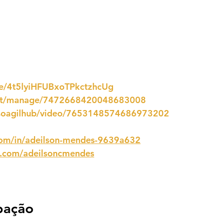
ode/4t5lyiHFUBxoTPkctzhcUg
vent/manage/7472668420048683008
rsoagilhub/video/7653148574686973202
.com/in/adeilson-mendes-9639a632
m.com/adeilsoncmendes
ipação