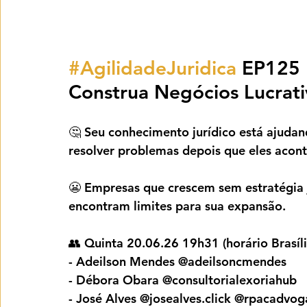
#AgilidadeJuridica
 EP125
Construa Negócios Lucrat
🤔 Seu conhecimento jurídico está ajudand
resolver problemas depois que eles aco
😬 Empresas que crescem sem estratégia 
encontram limites para sua expansão.
👥 Quinta 20.06.26 19h31 (horário Brasíli
- Adeilson Mendes @adeilsoncmendes
- Débora Obara @consultorialexoriahub
- José Alves @josealves.click @rpacadvo