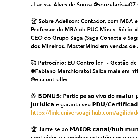
- Larissa Alves de Souza @souzalarissa07
🏆 Sobre Adeilson: Contador, com MBA em
Professor de MBA da PUC Minas. Sócio-di
CEO do Grupo Saga (Saga Conecta e Saga 
dos Mineiros. MasterMind em vendas de a
🥰 Patrocínio: EU Controller_ - Gestão de
@Fabiano Marchiorato! Saiba mais em htt
@eu.controller_
🎁 𝗕𝗢𝗡𝗨𝗦: Participe ao vivo do 𝗺𝗮𝗶𝗼𝗿 𝗽𝗼𝗱𝗰
𝗷𝘂𝗿𝗶𝗱𝗶𝗰𝗮 e garanta seu 𝗣𝗗𝗨/𝗖𝗲𝗿𝘁𝗶𝗳𝗶𝗰𝗮𝗱
https://link.universoagilhub.com/agilida
🏆 Junte-se ao 𝗠𝗔𝗜𝗢𝗥 𝗰𝗮𝗻𝗮𝗹/𝗵𝘂𝗯 𝗺𝘂
conteúdos e caminhos estratégicos para vo