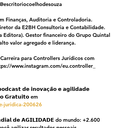
 @escritoriocoelhodesouza
 Finanças, Auditoria e Controladoria. 
retor da E2BH Consultoria e Contabilidade. 
Editora). Gestor financeiro do Grupo Quintal 
lto valor agregado e liderança.
 Carreira para Controllers Jurídicos com 
ps://www.instagram.com/eu.controller_ 
𝘀𝘁 𝗱𝗲 𝗶𝗻𝗼𝘃𝗮𝗰̧𝗮̃𝗼 𝗲 𝗮𝗴𝗶𝗹𝗶𝗱𝗮𝗱𝗲 
𝗼 𝗚𝗿𝗮𝘁𝘂𝗶𝘁𝗼 em 
de-juridica-200626
𝗱𝗶𝗮𝗹 𝗱𝗲 𝗔𝗚𝗜𝗟𝗜𝗗𝗔𝗗𝗘 do mundo: +2.600 
cê agilizar resultados pessoais, 