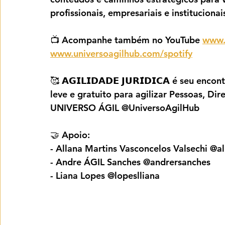
profissionais, empresariais e institucionai
📺 Acompanhe também no YouTube 
www.
www.universoagilhub.com/spotify
🥰 𝗔𝗚𝗜𝗟𝗜𝗗𝗔𝗗𝗘 𝗝𝗨𝗥𝗜́𝗗𝗜𝗖𝗔 é se
leve e gratuito para agilizar Pessoas, Dire
UNIVERSO ÁGIL @UniversoAgilHub
🤝 Apoio:
- Allana Martins Vasconcelos Valsechi @a
- Andre ÁGIL Sanches @andrersanches
- Liana Lopes @lopeslliana