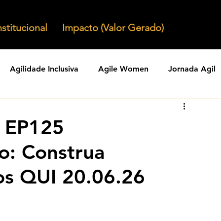
nstitucional
Impacto (Valor Gerado)
Agilidade Inclusiva
Agile Women
Jornada Agil
nizacoes Ageis
Parcerias Ageis
Jornal Agil
Lid
a EP125
: Construa
Agility
Comunidades Ageis
Gestao Agil
Agili
os QUI 20.06.26
KPIs Ageis
Agilidade Organizacional
Cultura Agil