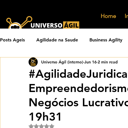
Home
I
Posts Ageis
Agilidade na Saude
Business Agility
Universo Ágil (interno)
Jun 16
2 min read
Carreiras Ageis
Agilidade em Produtos
Orga
#AgilidadeJuridic
Empreendedorismo
Eventos Ageis
Agilidade Em Escala
Learning 
Negócios Lucrativ
Praticas Ageis
Transformacao Agil
Metricas 
19h31
Rated NaN out of 5 stars.