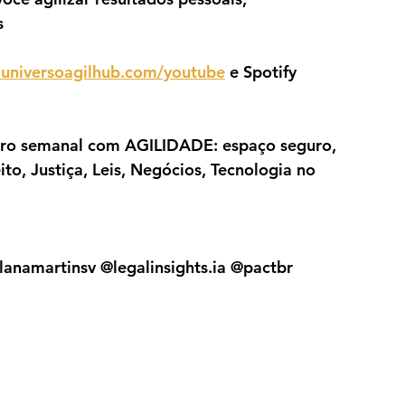
s
universoagilhub.com/youtube
 e Spotify 
u encontro semanal com AGILIDADE: espaço seguro, 
ito, Justiça, Leis, Negócios, Tecnologia no 
llanamartinsv @legalinsights.ia @pactbr