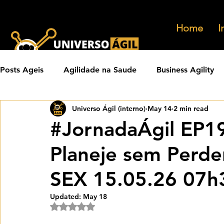
Home
I
Posts Ageis
Agilidade na Saude
Business Agility
Universo Ágil (interno)
May 14
2 min read
Carreiras Ageis
Agilidade em Produtos
Orga
#JornadaÁgil EP19
Planeje sem Perde
Eventos Ageis
Agilidade Em Escala
Learning 
SEX 15.05.26 07h
Praticas Ageis
Transformacao Agil
Metricas 
Updated:
May 18
Rated NaN out of 5 stars.