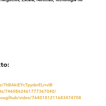
to:
de/7hBAkiEYcTpydsrELrrvIB
ents/7460862461777367040/
rsoagilhub/video/7640181211683474708