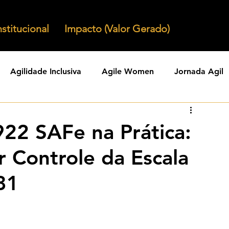
nstitucional
Impacto (Valor Gerado)
Agilidade Inclusiva
Agile Women
Jornada Agil
nizacoes Ageis
Parcerias Ageis
Jornal Agil
Lid
22 SAFe na Prática:
r Controle da Escala
Agility
Comunidades Ageis
Gestao Agil
Agili
31
KPIs Ageis
Agilidade Organizacional
Cultura Agil