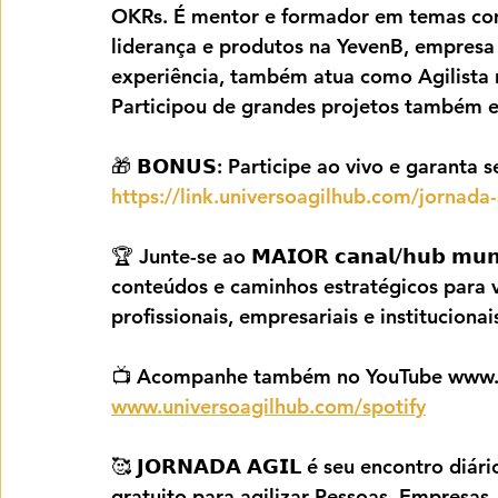
OKRs. É mentor e formador em temas como
liderança e produtos na YevenB, empresa
experiência, também atua como Agilista 
Participou de grandes projetos também em
🎁 𝗕𝗢𝗡𝗨𝗦: Participe ao vivo e garanta seu 𝗣𝗗
https://link.universoagilhub.com/jornada
🏆 Junte-se ao 𝗠𝗔𝗜𝗢𝗥 𝗰𝗮𝗻𝗮𝗹/𝗵𝘂𝗯 𝗺𝘂
conteúdos e caminhos estratégicos para vo
profissionais, empresariais e institucionai
📺 Acompanhe também no YouTube www.un
www.universoagilhub.com/spotify
🥰 𝗝𝗢𝗥𝗡𝗔𝗗𝗔 𝗔𝗚𝗜𝗟 é seu encontro d
gratuito para agilizar Pessoas, Empresas,