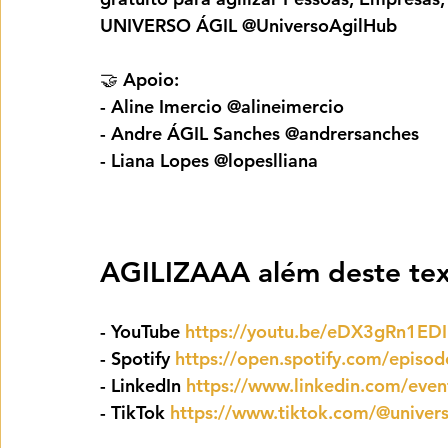
UNIVERSO ÁGIL @UniversoAgilHub
🤝 Apoio:
- Aline Imercio @alineimercio
- Andre ÁGIL Sanches @andrersanches
- Liana Lopes @lopeslliana
AGILIZAAA além deste tex
- YouTube 
https://youtu.be/eDX3gRn1EDI
- ⁠Spotify 
https://open.spotify.com/episo
- ⁠LinkedIn 
https://www.linkedin.com/ev
- TikTok 
https://www.tiktok.com/@unive