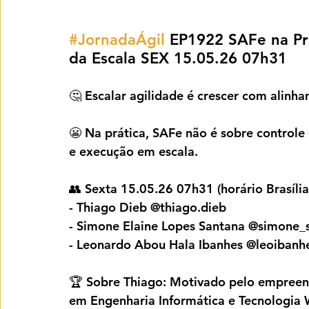
#JornadaÁgil
 EP1922 SAFe na Prá
da Escala SEX 15.05.26 07h31
🤔 Escalar agilidade é crescer com ali
😬 Na prática, SAFe não é sobre controle 
e execução em escala.
👥 Sexta 15.05.26 07h31 (horário Brasília
- Thiago Dieb @thiago.dieb
- Simone Elaine Lopes Santana @simone_s
- Leonardo Abou Hala Ibanhes @leoibanh
🏆 Sobre Thiago: Motivado pelo empreen
em Engenharia Informática e Tecnologia W