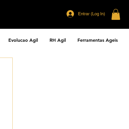
Entrar (Log In)
Evolucao Agil
RH Agil
Ferramentas Ageis
eranca Agil
Agilidade Jurídica
Vendas Ágeis
dade ESG
Principios Ageis
Metodos Ageis
Cases Ageis