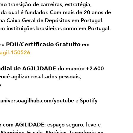
 transição de carreiras, estratégia, 
 da qual é fundador. Com mais de 20 anos de 
na Caixa Geral de Depósitos em Portugal. 
 instituições brasileiras como em Portugal.
𝗨/𝗖𝗲𝗿𝘁𝗶𝗳𝗶𝗰𝗮𝗱𝗼 𝗚𝗿𝗮𝘁𝘂𝗶𝘁𝗼 em 
-agil-150526
𝗱𝗶𝗮𝗹 𝗱𝗲 𝗔𝗚𝗜𝗟𝗜𝗗𝗔𝗗𝗘 do mundo: +2.600 
cê agilizar resultados pessoais, 
s
iversoagilhub.com/youtube e Spotify 
iário com AGILIDADE: espaço seguro, leve e 
 Negócios, Escala, Notícias, Tecnologia no 