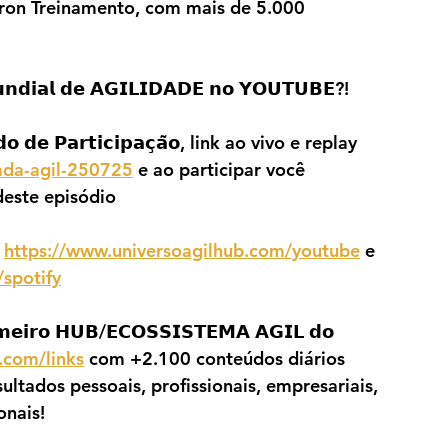
 Iron Treinamento, com mais de 5.000 
𝗶𝗮𝗹 𝗱𝗲 𝗔𝗚𝗜𝗟𝗜𝗗𝗔𝗗𝗘 𝗻𝗼 𝗬𝗢𝗨𝗧𝗨𝗕𝗘?!
 𝗱𝗲 𝗣𝗮𝗿𝘁𝗶𝗰𝗶𝗽𝗮𝗰̧𝗮̃𝗼, link ao vivo e replay 
nada-agil-250725
 e ao participar você 
este episódio
 
https://www.universoagilhub.com/youtube
 e 
spotify
𝗼 𝗛𝗨𝗕/𝗘𝗖𝗢𝗦𝗦𝗜𝗦𝗧𝗘𝗠𝗔 𝗔𝗚𝗜𝗟 𝗱𝗼 
.com/links
 com +2.100 conteúdos diários 
ultados pessoais, profissionais, empresariais, 
onais!