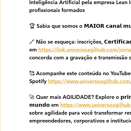
Inteligência Artificial pela empresa Lean
profissionais formados
🏆 Sabia que somos o 𝗠𝗔𝗜𝗢𝗥 𝗰𝗮𝗻𝗮𝗹 𝗺𝘂𝗻𝗱
🔗 Não se esqueça: inscrições, 𝗖𝗲𝗿𝘁𝗶𝗳𝗶𝗰𝗮𝗱𝗼
em 
https://link.universoagilhub.com/jor
concorda com a gravação e transmissão d
🥰 Acompanhe este conteúdo no YouTube
Spotify 
https://www.universoagilhub.com/
🚀 Quer mais AGILIDADE? Explore o 𝗽𝗿𝗶𝗺𝗲𝗶𝗿
𝗺𝘂𝗻𝗱𝗼 em 
https://www.universoagilhub
sobre agilidade para você transformar res
empreendedores, corporativos e instituci