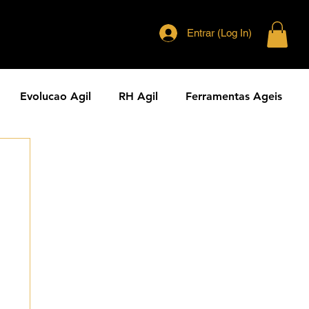
Entrar (Log In)
Evolucao Agil
RH Agil
Ferramentas Ageis
eranca Agil
Agilidade Jurídica
Vendas Ágeis
dade ESG
Principios Ageis
Metodos Ageis
Cases Ageis