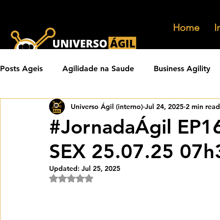
Home
I
Posts Ageis
Agilidade na Saude
Business Agility
Universo Ágil (interno)
Jul 24, 2025
2 min read
Carreiras Ageis
Agilidade em Produtos
Orga
#JornadaÁgil EP16
SEX 25.07.25 07h
Eventos Ageis
Agilidade Em Escala
Learning 
Updated:
Jul 25, 2025
Rated NaN out of 5 stars.
Praticas Ageis
Transformacao Agil
Metricas 