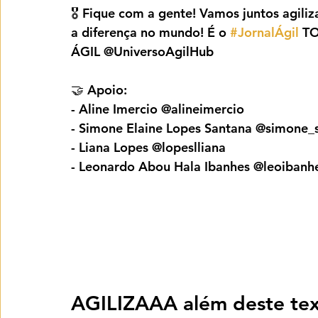
🎖️ Fique com a gente! Vamos juntos agiliz
a diferença no mundo! É o 
#JornalÁgil
 T
ÁGIL @UniversoAgilHub
🤝 Apoio:
- Aline Imercio @alineimercio
- Simone Elaine Lopes Santana @simone_s
- Liana Lopes @lopeslliana
- Leonardo Abou Hala Ibanhes @leoibanh
AGILIZAAA além deste tex