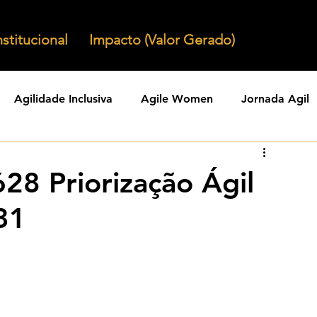
nstitucional
Impacto (Valor Gerado)
Agilidade Inclusiva
Agile Women
Jornada Agil
nizacoes Ageis
Parcerias Ageis
Jornal Agil
Lid
28 Priorização Ágil
31
Agility
Comunidades Ageis
Gestao Agil
Agili
KPIs Ageis
Agilidade Organizacional
Cultura Agil