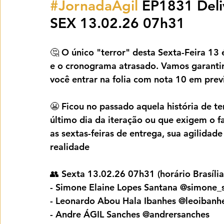
#JornadaÁgil
 EP1831 Deli
SEX 13.02.26 07h31
🤔 O único "terror" desta Sexta-Feira 13
e o cronograma atrasado. Vamos garantir 
você entrar na folia com nota 10 em previ
😬 Ficou no passado aquela história de t
último dia da iteração ou que exigem o 
as sextas-feiras de entrega, sua agilidad
realidade
👥 Sexta 13.02.26 07h31 (horário Brasília
- Simone Elaine Lopes Santana @simone_s
- Leonardo Abou Hala Ibanhes @leoibanh
- Andre ÁGIL Sanches @andrersanches