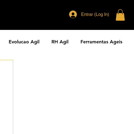
Entrar (Log In)
Evolucao Agil
RH Agil
Ferramentas Ageis
eranca Agil
Agilidade Jurídica
Vendas Ágeis
dade ESG
Principios Ageis
Metodos Ageis
Cases Ageis