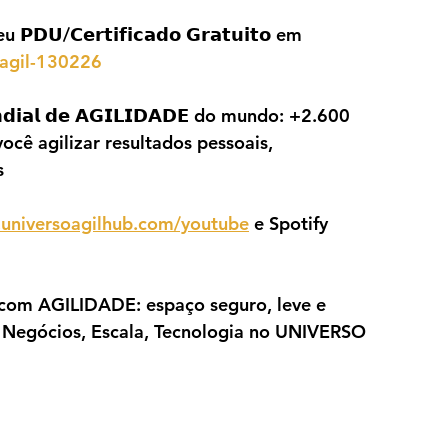
𝗨/𝗖𝗲𝗿𝘁𝗶𝗳𝗶𝗰𝗮𝗱𝗼 𝗚𝗿𝗮𝘁𝘂𝗶𝘁𝗼 em 
-agil-130226
𝗱𝗶𝗮𝗹 𝗱𝗲 𝗔𝗚𝗜𝗟𝗜𝗗𝗔𝗗𝗘 do mundo: +2.600 
cê agilizar resultados pessoais, 
s
universoagilhub.com/youtube
 e Spotify 
com AGILIDADE: espaço seguro, leve e 
, Negócios, Escala, Tecnologia no UNIVERSO 