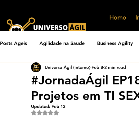
Home
I
Posts Ageis
Agilidade na Saude
Business Agility
Universo Ágil (interno)
Feb 8
2 min read
Carreiras Ageis
Agilidade em Produtos
Orga
#JornadaÁgil EP18
Projetos em TI SE
Eventos Ageis
Agilidade Em Escala
Learning 
Updated:
Feb 13
Rated NaN out of 5 stars.
Praticas Ageis
Transformacao Agil
Metricas 