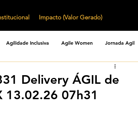
nstitucional
Impacto (Valor Gerado)
Agilidade Inclusiva
Agile Women
Jornada Agil
nizacoes Ageis
Parcerias Ageis
Jornal Agil
Lid
31 Delivery ÁGIL de
X 13.02.26 07h31
Agility
Comunidades Ageis
Gestao Agil
Agili
KPIs Ageis
Agilidade Organizacional
Cultura Agil