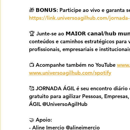
🎁 𝗕𝗢𝗡𝗨𝗦: Participe ao vivo e garanta seu 𝗣𝗗
https://link.universoagilhub.com/jornada
🏆 Junte-se ao 𝗠𝗔𝗜𝗢𝗥 𝗰𝗮𝗻𝗮𝗹/𝗵𝘂𝗯 𝗺𝘂
conteúdos e caminhos estratégicos para vo
profissionais, empresariais e institucionai
📺 Acompanhe também no YouTube 
www.
www.universoagilhub.com/spotify
🥰 JORNADA ÁGIL é seu encontro diário 
gratuito para agilizar Pessoas, Empresas
ÁGIL @UniversoAgilHub
🤝 Apoio:
- Aline Imercio @alineimercio