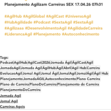
Planejamento Agilizam Carreiras SEX 17.04.26 07h31
#AgilHub
#AgilGlobal
#AgilCast
#UniversoAgil
#HubAgilidade
#Podcast
#SextaAgil
#SextaÁgil
#Agilizaaa
#DesenvolvimentoAgil
#AgilidadeCarreira
#LiderancaAgil
#Planejamento
#Autoconhecimento
Tags:
Podcast
AgilHub
AgilCast
2026
Jornada Ágil
ÁgilCast
Agil
JornadaAgil
Jornada Agil
ÁgilHub
Ágil
Abril
Agil Hub
Carreira
EvolucaoAgil
Jornal Agil
Jornal Ágil
JornalAgil
JornalÁgil
Ágil Hub
Planejamento
JornadaÁGIL
Autoconhecimento
Plano Carreira
Plano de Carreira
PlanoDeCarreira
Planejamento de Carreira
PlanejamentoDeCarreira
Jornada Agil
Jornal Agil
Carreiras Ageis