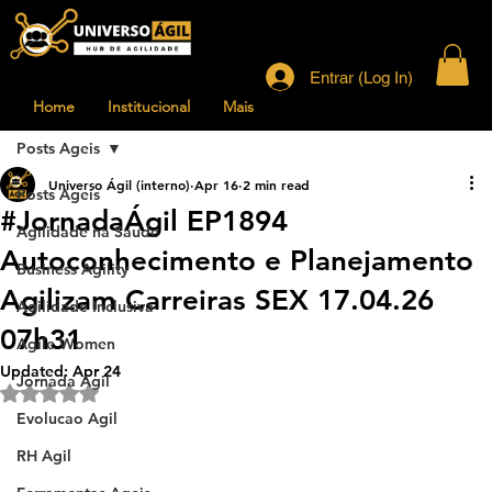
Entrar (Log In)
Home
Institucional
Mais
Posts Ageis
Universo Ágil (interno)
Apr 16
2 min read
Posts Ageis
#JornadaÁgil EP1894
Agilidade na Saude
Autoconhecimento e Planejamento
Business Agility
Agilizam Carreiras SEX 17.04.26
Agilidade Inclusiva
07h31
Agile Women
Updated:
Apr 24
Jornada Agil
Rated NaN out of 5 stars.
Evolucao Agil
RH Agil