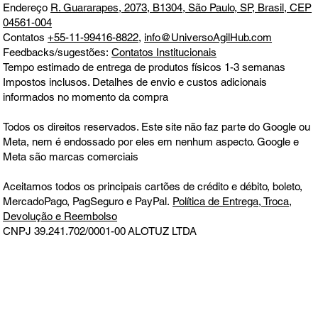
Endereço
R. Guararapes, 2073, B1304, São Paulo, SP, Brasil, CEP
04561-004
Contatos
+55-11-99416-8822
,
info@UniversoAgilHub.com
Feedbacks/sugestões:
Contatos Institucionais
Tempo estimado de entrega de produtos físicos 1-3 semanas
Impostos inclusos. Detalhes de envio e custos adicionais
informados no momento da compra
Todos os direitos reservados. Este site não faz parte do Google ou
Meta, nem é endossado por eles em nenhum aspecto. Google e
Meta são marcas comerciais
Aceitamos todos os principais cartões de crédito e débito, boleto,
MercadoPago, PagSeguro e PayPal.
Política de Entrega, Troca,
Devolução e Reembolso
CNPJ 39.241.702/0001-00
ALOTUZ LTDA