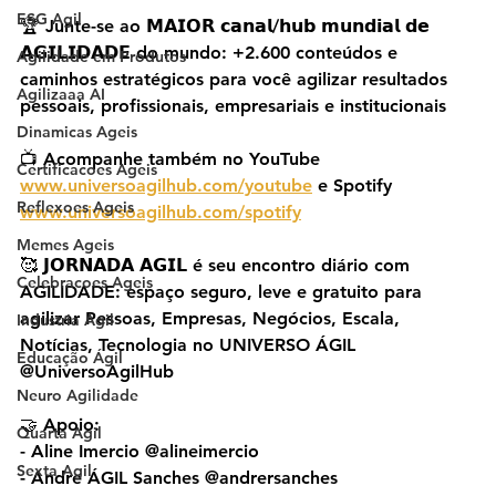
ESG Agil
🏆 Junte-se ao 𝗠𝗔𝗜𝗢𝗥 𝗰𝗮𝗻𝗮𝗹/𝗵𝘂𝗯 𝗺𝘂𝗻𝗱𝗶𝗮𝗹 𝗱𝗲 
𝗔𝗚𝗜𝗟𝗜𝗗𝗔𝗗𝗘 do mundo: +2.600 conteúdos e 
Agilidade em Produtos
caminhos estratégicos para você agilizar resultados 
Agilizaaa AI
pessoais, profissionais, empresariais e institucionais
Dinamicas Ageis
📺 Acompanhe também no YouTube 
Certificacoes Ageis
www.universoagilhub.com/youtube
 e Spotify 
Reflexoes Ageis
www.universoagilhub.com/spotify
Memes Ageis
🥰 𝗝𝗢𝗥𝗡𝗔𝗗𝗔 𝗔𝗚𝗜𝗟 é seu encontro diário com 
Celebracoes Ageis
AGILIDADE: espaço seguro, leve e gratuito para 
agilizar Pessoas, Empresas, Negócios, Escala, 
Industria Agil
Notícias, Tecnologia no UNIVERSO ÁGIL 
Educação Ágil
@UniversoAgilHub
Neuro Agilidade
🤝 Apoio:
Quarta Agil
- Aline Imercio @alineimercio
Sexta Agil
- Andre ÁGIL Sanches @andrersanches