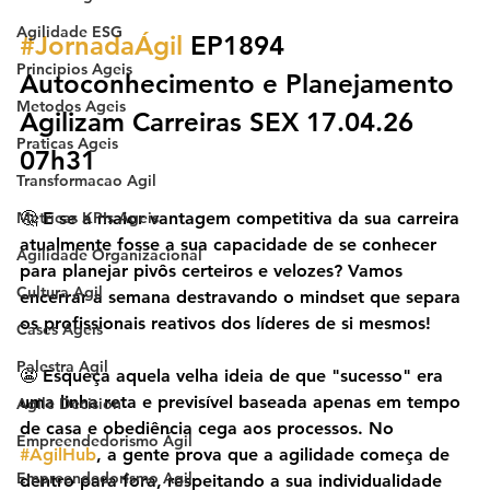
Agilidade ESG
#JornadaÁgil
 EP1894 
Principios Ageis
Autoconhecimento e Planejamento 
Metodos Ageis
Agilizam Carreiras SEX 17.04.26 
Praticas Ageis
07h31
Transformacao Agil
Metricas KPIs Ageis
🤔 E se a maior vantagem competitiva da sua carreira 
atualmente fosse a sua capacidade de se conhecer 
Agilidade Organizacional
para planejar pivôs certeiros e velozes? Vamos 
Cultura Agil
encerrar a semana destravando o mindset que separa 
os profissionais reativos dos líderes de si mesmos!
Cases Ageis
Palestra Agil
😬 Esqueça aquela velha ideia de que "sucesso" era 
uma linha reta e previsível baseada apenas em tempo 
Agile Decision
de casa e obediência cega aos processos. No 
Empreendedorismo Ágil
#AgilHub
, a gente prova que a agilidade começa de 
Empreendedorismo Agil
dentro para fora, respeitando a sua individualidade