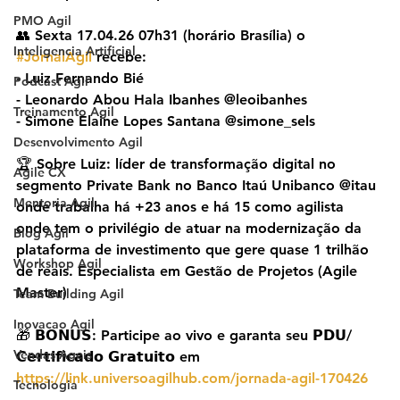
PMO Agil
👥 Sexta 17.04.26 07h31 (horário Brasília) o 
Inteligencia Artificial
#JornalAgil
 recebe:
- Luiz Fernando Bié
Podcast Agil
- Leonardo Abou Hala Ibanhes @leoibanhes
Treinamento Agil
- Simone Elaine Lopes Santana @simone_sels
Desenvolvimento Agil
🏆 Sobre Luiz: líder de transformação digital no 
Agile CX
segmento Private Bank no Banco Itaú Unibanco @itau 
Mentoria Agil
onde trabalha há +23 anos e há 15 como agilista 
onde tem o privilégio de atuar na modernização da 
Blog Agil
plataforma de investimento que gere quase 1 trilhão 
Workshop Agil
de reais. Especialista em Gestão de Projetos (Agile 
Master)
Team Building Agil
Inovacao Agil
🎁 𝗕𝗢𝗡𝗨𝗦: Participe ao vivo e garanta seu 𝗣𝗗𝗨/
Vendas Ageis
𝗖𝗲𝗿𝘁𝗶𝗳𝗶𝗰𝗮𝗱𝗼 𝗚𝗿𝗮𝘁𝘂𝗶𝘁𝗼 em 
https://link.universoagilhub.com/jornada-agil-170426
Tecnologia