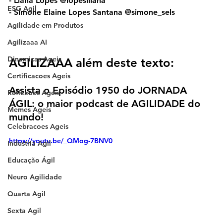
- Liana Lopes @lopeslliana
ESG Agil
- Simone Elaine Lopes Santana @simone_sels
Agilidade em Produtos
Agilizaaa AI
Dinamicas Ageis
AGILIZAAA além deste texto:
Certificacoes Ageis
Assista o Episódio 1950 do JORNADA 
Reflexoes Ageis
ÁGIL: o maior podcast de AGILIDADE do 
Memes Ageis
mundo!
Celebracoes Ageis
https://youtu.be/_QMog-7BNV0
Industria Agil
Educação Ágil
Neuro Agilidade
Quarta Agil
Sexta Agil