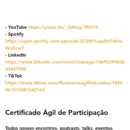
- YouTube 
https://youtu.be/_QMog-7BNV0
- ⁠Spotify 
https://open.spotify.com/episode/2Ll3WYJqeSHTdhnL
WsDcw7
- ⁠LinkedIn 
https://www.linkedin.com/event/manage/74695299826
63467008
- TikTok 
https://www.tiktok.com/@universoagilhub/video/7650
961515381542162
Certificado Ágil de Participação
Todos nossos encontros, podcasts, talks, eventos, 