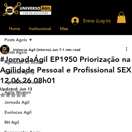
Entrar (Log In)
Home
Institucional
Mais
Posts Ageis
Universo Ágil (interno)
Jun 7
1 min read
Posts Ageis
#JornadaÁgil EP1950 Priorização na
Agilidade na Saude
Agilidade Pessoal e Profissional SEX
Business Agility
12.06.26 08h01
Agilidade Inclusiva
Updated:
Jun 13
Agile Women
Rated NaN out of 5 stars.
Jornada Agil
Evolucao Agil
RH Agil