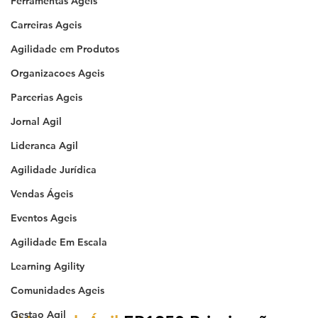
Ferramentas Ageis
Carreiras Ageis
Agilidade em Produtos
Organizacoes Ageis
Parcerias Ageis
Jornal Agil
Lideranca Agil
Agilidade Jurídica
Vendas Ágeis
Eventos Ageis
Agilidade Em Escala
Learning Agility
Comunidades Ageis
Gestao Agil