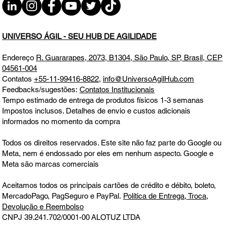
Planeje sem Perder Controle da Escala
SEX 15.05.26 07h31
UNIVERSO ÁGIL - SEU HUB DE AGILIDADE
Endereço
R. Guararapes, 2073, B1304, São Paulo, SP, Brasil, CEP
04561-004
Contatos
+55-11-99416-8822
,
info@UniversoAgilHub.com
Feedbacks/sugestões:
Contatos Institucionais
Tempo estimado de entrega de produtos físicos 1-3 semanas
Impostos inclusos. Detalhes de envio e custos adicionais
informados no momento da compra
Todos os direitos reservados. Este site não faz parte do Google ou
Meta, nem é endossado por eles em nenhum aspecto. Google e
Meta são marcas comerciais
Aceitamos todos os principais cartões de crédito e débito, boleto,
MercadoPago, PagSeguro e PayPal.
Política de Entrega, Troca,
Devolução e Reembolso
CNPJ 39.241.702/0001-00
ALOTUZ LTDA