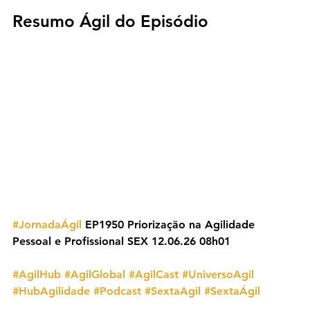
Resumo Ágil do Episódio
#JornadaÁgil
 EP1950 Priorização na Agilidade 
Pessoal e Profissional SEX 12.06.26 08h01
#AgilHub
#AgilGlobal
#AgilCast
#UniversoAgil
#HubAgilidade
#Podcast
#SextaAgil
#SextaÁgil