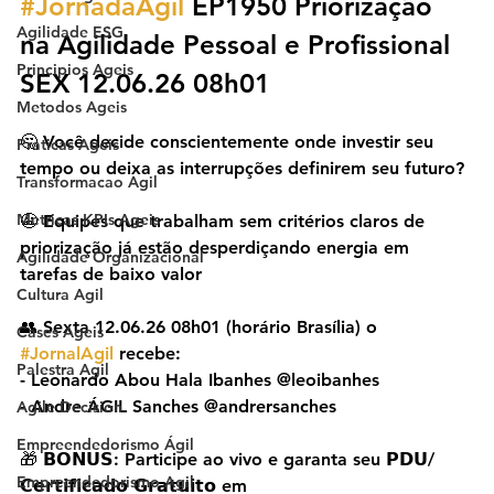
#JornadaÁgil
 EP1950 Priorização 
Agilidade ESG
na Agilidade Pessoal e Profissional 
Principios Ageis
SEX 12.06.26 08h01
Metodos Ageis
🤔 Você decide conscientemente onde investir seu 
Praticas Ageis
tempo ou deixa as interrupções definirem seu futuro?
Transformacao Agil
Metricas KPIs Ageis
😬 Equipes que trabalham sem critérios claros de 
priorização já estão desperdiçando energia em 
Agilidade Organizacional
tarefas de baixo valor
Cultura Agil
👥 Sexta 12.06.26 08h01 (horário Brasília) o 
Cases Ageis
#JornalAgil
 recebe:
Palestra Agil
- Leonardo Abou Hala Ibanhes @leoibanhes
- Andre ÁGIL Sanches @andrersanches
Agile Decision
Empreendedorismo Ágil
🎁 𝗕𝗢𝗡𝗨𝗦: Participe ao vivo e garanta seu 𝗣𝗗𝗨/
Empreendedorismo Agil
𝗖𝗲𝗿𝘁𝗶𝗳𝗶𝗰𝗮𝗱𝗼 𝗚𝗿𝗮𝘁𝘂𝗶𝘁𝗼 em 