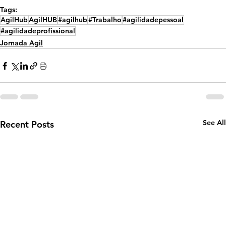
Tags:
AgilHub
AgilHUB
#agilhub
#Trabalho
#agilidadepessoal
#agilidadeprofissional
Jornada Agil
See All
Recent Posts