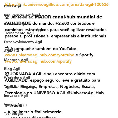
https://link.universoagilhub.com/jornada-agil-120626
PMO Agil
Inteligencia Artificial
🏆 Junte-se ao 𝗠𝗔𝗜𝗢𝗥 𝗰𝗮𝗻𝗮𝗹/𝗵𝘂𝗯 𝗺𝘂𝗻𝗱𝗶𝗮𝗹 𝗱𝗲 
𝗔𝗚𝗜𝗟𝗜𝗗𝗔𝗗𝗘 do mundo: +2.600 conteúdos e 
Podcast Agil
caminhos estratégicos para você agilizar resultados 
Treinamento Agil
pessoais, profissionais, empresariais e institucionais
Desenvolvimento Agil
📺 Acompanhe também no YouTube 
Agile CX
www.universoagilhub.com/youtube
 e Spotify 
Mentoria Agil
www.universoagilhub.com/spotify
Blog Agil
🥰 JORNADA ÁGIL é seu encontro diário com 
Workshop Agil
AGILIDADE: espaço seguro, leve e gratuito para 
agilizar Pessoas, Empresas, Negócios, Escala, 
Team Building Agil
Tecnologia no UNIVERSO ÁGIL @UniversoAgilHub
Inovacao Agil
Vendas Ageis
🤝 Apoio:
- Aline Imercio @alineimercio
Tecnologia