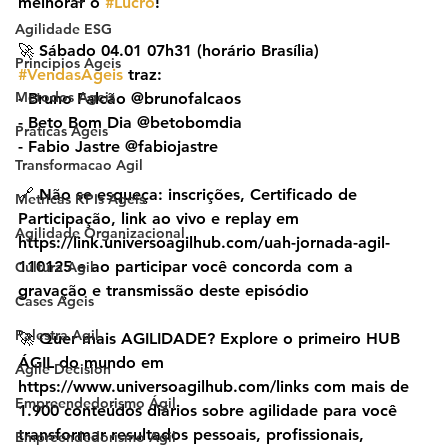
melhorar o 
#Lucro
!
Agilidade ESG
🚀 Sábado 04.01 07h31 (horário Brasília) 
Principios Ageis
#VendasAgeis
 traz:
Metodos Ageis
- Bruno Falcão @brunofalcaos
- Beto Bom Dia @betobomdia
Praticas Ageis
- Fabio Jastre @‌fabiojastre
Transformacao Agil
🔗 Não se esqueça: inscrições, Certificado de 
Metricas KPIs Ageis
Participação, link ao vivo e replay em 
Agilidade Organizacional
https://link.universoagilhub.com/uah-jornada-agil-
110125 e ao participar você concorda com a 
Cultura Agil
gravação e transmissão deste episódio
Cases Ageis
Palestra Agil
🚀 Quer mais AGILIDADE? Explore o primeiro HUB 
ÁGIL do mundo em 
Agile Decision
https://www.universoagilhub.com/links com mais de 
Empreendedorismo Ágil
1.900 conteúdos diários sobre agilidade para você 
transformar resultados pessoais, profissionais, 
Empreendedorismo Agil