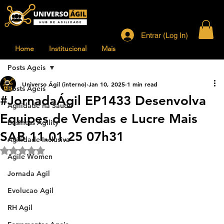
Entrar (Log In)
Home
Institucional
Mais
Posts Ageis
Universo Ágil (interno)
Jan 10, 2025
1 min read
Posts Ageis
#JornadaÁgil EP1433 Desenvolva
Agilidade na Saude
Equipes de Vendas e Lucre Mais
Business Agility
SAB 11.01.25 07h31
Agilidade Inclusiva
Rated NaN out of 5 stars.
Agile Women
Jornada Agil
Evolucao Agil
RH Agil