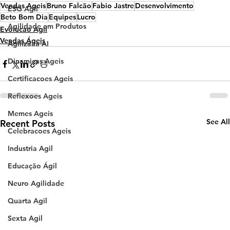
Vendas Ageis
Bruno Falcão
Fabio Jastre
Desenvolvimento
ESG Agil
Beto Bom Dia
Equipes
Lucro
Agilidade em Produtos
Evolucao Agil
Vendas Ágeis
Agilizaaa AI
Dinamicas Ageis
Certificacoes Ageis
Reflexoes Ageis
Memes Ageis
See All
Recent Posts
Celebracoes Ageis
Industria Agil
Educação Ágil
Neuro Agilidade
Quarta Agil
Sexta Agil