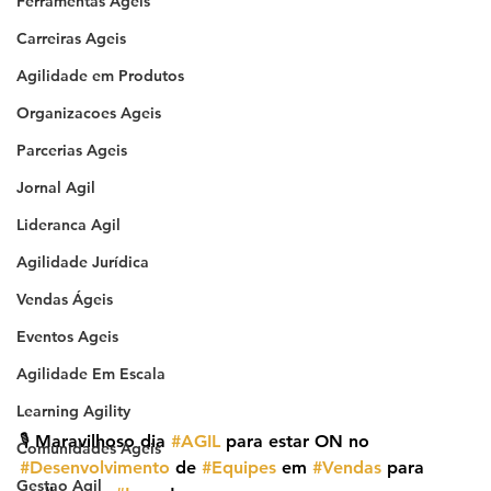
Ferramentas Ageis
Carreiras Ageis
Agilidade em Produtos
Organizacoes Ageis
Parcerias Ageis
Jornal Agil
Lideranca Agil
Agilidade Jurídica
Vendas Ágeis
Eventos Ageis
Agilidade Em Escala
Learning Agility
🎙️ Maravilhoso dia 
#AGIL
 para estar ON no 
Comunidades Ageis
#Desenvolvimento
 de 
#Equipes
 em 
#Vendas
 para 
Gestao Agil