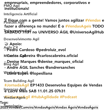
empresariais, empreendedores, corporativos e 
PMO Agil
institucionais!
Inteligencia Artificial
🎖️ Fique com a gente! Vamos juntos agilizar 
#Vendas
 e 
Podcast Agil
fazer a diferença no mundo! É o 
#VendasAgeis
 TODO 
Treinamento Agil
SÁBADO 7h31 no UNIVERSO ÁGIL @UniversoAgilHub
Desenvolvimento Agil
🤝 Apoio:
Agile CX
- Pedro Cardoso @pedroluiz_evol
- Carlos Cabreira @carloscabreira.oficial
Mentoria Agil
- Denise Marques @‌denise_marques_oficial
Blog Agil
- Andre ÁGIL Sanches @andrersanches
Workshop Agil
- Liana Lopes @lopeslliana
Team Building Agil
#JornadaÁgil
 EP1433 Desenvolva Equipes de Vendas 
Inovacao Agil
e Lucre Mais SAB 11.01.25 07h31
#UniversoAgil
#HubAgilidade
#Podcast
Vendas Ageis
Tags:
Tecnologia
2025
Vendas
Carreira
VendasAgeis
Vendas Ágeis
VendasÁgeis