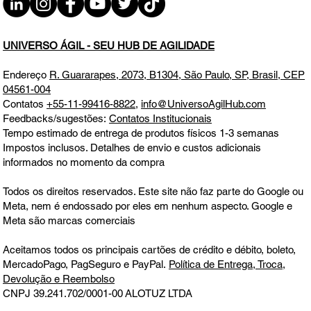
Talentos e Produtividade QUA 08.01.25
07h31
UNIVERSO ÁGIL - SEU HUB DE AGILIDADE
Endereço
R. Guararapes, 2073, B1304, São Paulo, SP, Brasil, CEP
04561-004
Contatos
+55-11-99416-8822
,
info@UniversoAgilHub.com
Feedbacks/sugestões:
Contatos Institucionais
Tempo estimado de entrega de produtos físicos 1-3 semanas
Impostos inclusos. Detalhes de envio e custos adicionais
informados no momento da compra
Todos os direitos reservados. Este site não faz parte do Google ou
Meta, nem é endossado por eles em nenhum aspecto. Google e
Meta são marcas comerciais
Aceitamos todos os principais cartões de crédito e débito, boleto,
MercadoPago, PagSeguro e PayPal.
Política de Entrega, Troca,
Devolução e Reembolso
CNPJ 39.241.702/0001-00
ALOTUZ LTDA