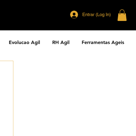
Entrar (Log In)
Evolucao Agil
RH Agil
Ferramentas Ageis
eranca Agil
Agilidade Jurídica
Vendas Ágeis
dade ESG
Principios Ageis
Metodos Ageis
Cases Ageis