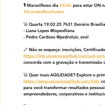
🎙️ Maravilhoso dia 
#AGIL
 para estar ON n
#GrandesResultados
🚀 Quarta 19.02.25 7h31 (horário Brasília
- Liana Lopes @lopeslliana
- Pedro Cardoso @pedroluiz_evol
🔗 Não se esqueça: inscrições, Certificado
https://link.universoagilhub.com/uah-jor
concorda com a gravação e transmissão d
🚀 Quer mais AGILIDADE? Explore o pri
https://www.universoagilhub.com/links
 c
para você transformar resultados pessoais,
empreendedores, corporativos e instituci