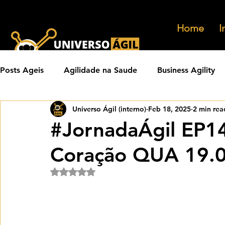
Home
I
Posts Ageis
Agilidade na Saude
Business Agility
Universo Ágil (interno)
Feb 18, 2025
2 min rea
Carreiras Ageis
Agilidade em Produtos
Orga
#JornadaÁgil EP1
Coração QUA 19.
Eventos Ageis
Agilidade Em Escala
Learning 
Rated NaN out of 5 stars.
Praticas Ageis
Transformacao Agil
Metricas 