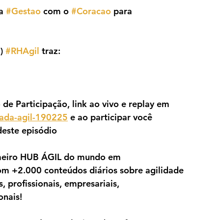
a 
#Gestao
 com o 
#Coracao
 para 
) 
#RHAgil
 traz:
 de Participação, link ao vivo e replay em 
nada-agil-190225
 e ao participar você 
este episódio
meiro HUB ÁGIL do mundo em 
om +2.000 conteúdos diários sobre agilidade 
 profissionais, empresariais, 
onais!