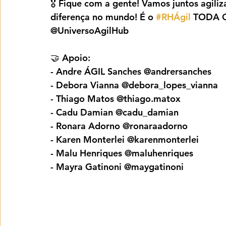
🎖️ Fique com a gente! Vamos juntos agiliz
diferença no mundo! É o 
#RHÁgil
 TODA 
@UniversoAgilHub
🤝 Apoio:
- Andre ÁGIL Sanches @andrersanches
- Debora Vianna @debora_lopes_vianna
- Thiago Matos @thiago.matox
- Cadu Damian @cadu_damian
- Ronara Adorno @ronaraadorno
- Karen Monterlei @karenmonterlei
- Malu Henriques @maluhenriques
- Mayra Gatinoni @maygatinoni