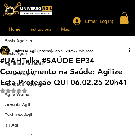
Entrar (Log In)
Home
Institucional
Mais
Posts Ageis
Universo Ágil (interno)
Feb 5, 2025
2 min read
Posts Ageis
#UAHTalks #SAÚDE EP34
Agilidade na Saude
Consentimento na Saúde: Agilize
Business Agility
Esta Proteção QUI 06.02.25 20h41
Agilidade Inclusiva
Rated NaN out of 5 stars.
Agile Women
Jornada Agil
Evolucao Agil
RH Agil