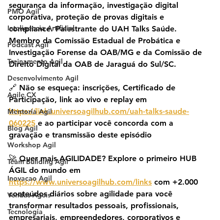
segurança da informação, investigação digital 
PMO Agil
corporativa, proteção de provas digitais e 
Inteligencia Artificial
compliance. Palestrante do UAH Talks Saúde. 
Membro da Comissão Estadual de Probática e 
Podcast Agil
Investigação Forense da OAB/MG e da Comissão de 
Treinamento Agil
Direito Digital da OAB de Jaraguá do Sul/SC.
Desenvolvimento Agil
🔗 Não se esqueça: inscrições, Certificado de 
Agile CX
Participação, link ao vivo e replay em 
https://link.universoagilhub.com/uah-talks-saude-
Mentoria Agil
060225
 e ao participar você concorda com a 
Blog Agil
gravação e transmissão deste episódio
Workshop Agil
🚀 Quer mais AGILIDADE? Explore o primeiro HUB 
Team Building Agil
ÁGIL do mundo em 
Inovacao Agil
https://www.universoagilhub.com/links
 com +2.000 
conteúdos diários sobre agilidade para você 
Vendas Ageis
transformar resultados pessoais, profissionais, 
Tecnologia
empresariais, empreendedores, corporativos e 