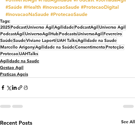
#Saúde
#Health
#InovacaoSaude
#ProtecaoDigital
#InovacaoNaSaude
#ProtecaoSaude
Tags:
2025
Podcast
Universo Ágil
Agilidade
PodcastAgil
Universo Agil
PodcastÁgil
UniversoAgilHub
Podcasts
UniversoAgil
Fevereiro
Saúde
Saude
Viviane Laporti
UAH Talks
Agilidade na Saude
Marcello Arigony
Agilidade na Saúde
Consentimento
Proteção
Protecao
UAHTalks
Agilidade na Saude
Gestao Agil
Praticas Ageis
See All
Recent Posts