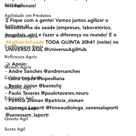
ESG Agil
institucionais!
Agilidade em Produtos
🎖️ Fique com a gente! Vamos juntos agilizar o 
Agilizaaa AI
ecossistema da saúde (empresas, laboratórios, 
hospitais, etc) e fazer a diferença no mundo! É o 
Dinamicas Ageis
#AgilidadeSaúde
 TODA QUINTA 20h41 (noite) no 
Certificacoes Ageis
UNIVERSO ÁGIL @UniversoAgilHub
Reflexoes Ageis
🤝 Apoio:
Memes Ageis
- Andre Sanches @andrersanches
Celebracoes Ageis
- Liana Lopes @lopeslliana
- Bento Júnior @bentofsj
Industria Agil
- Paulo Tavares @paulotavares.neuro
Educação Ágil
- Patricia Zisman @patricia_zisman
- Vanessa Laporti @fonoaudiologa_vanessalaporti 
Neuro Agilidade
@vanessam_laporti
Quarta Agil
Sexta Agil