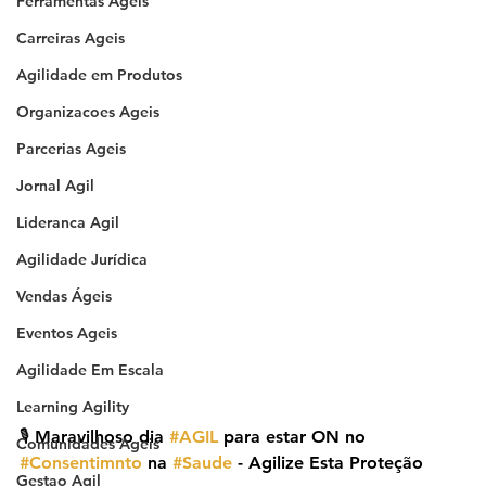
Ferramentas Ageis
Carreiras Ageis
Agilidade em Produtos
Organizacoes Ageis
Parcerias Ageis
Jornal Agil
Lideranca Agil
Agilidade Jurídica
Vendas Ágeis
Eventos Ageis
Agilidade Em Escala
Learning Agility
🎙️ Maravilhoso dia 
#AGIL
 para estar ON no 
Comunidades Ageis
#Consentimnto
 na 
#Saude
 - Agilize Esta Proteção
Gestao Agil