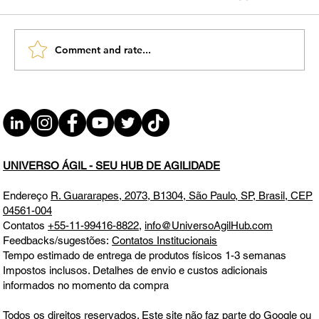
Comment and rate...
#JornadaÁgil EP1460 Agilidade e
Incertezas: Estimativas em Projetos
Complexos SEX 07.02.25 07h31
UNIVERSO ÁGIL - SEU HUB DE AGILIDADE
Endereço
R. Guararapes, 2073, B1304, São Paulo, SP, Brasil, CEP
04561-004
Contatos
+55-11-99416-8822
,
info@UniversoAgilHub.com
Feedbacks/sugestões:
Contatos Institucionais
Tempo estimado de entrega de produtos físicos 1-3 semanas
Impostos inclusos. Detalhes de envio e custos adicionais
informados no momento da compra
Todos os direitos reservados. Este site não faz parte do Google ou