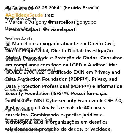
🚀 Quinta 06.02.25 20h41 (horário Brasília) 
Agilidade ESG
#AgilidadeSaude
 traz:
Principios Ageis
- Marcello Arigony @marcelloarigonydpo
Metodos Ageis
- Viviane Laporti @vivianelaporti
Praticas Ageis
🏆 Marcello é advogado atuante em Direito Civil, 
Transformacao Agil
Direito Empresarial, Direito Digital, Investigação 
Digital, Privacidade e Proteção de Dados. Consultor 
Metricas KPIs Ageis
em compliance com foco na LGPD e Auditor Líder 
Agilidade Organizacional
ISO/IEC 27001/22. Certificado EXIN em Privacy and 
Data Protection Foundation (PDPF™), Privacy and 
Cultura Agil
Data Protection Professional (PDPP™) e Information 
Cases Ageis
Security Foundation (ISFS™). Possui formação 
Palestra Agil
contínua em NIST Cybersecurity Framework CSF 2.0, 
Business Impact Analysis e mais de 40 cursos 
Agile Decision
correlatos. Combinando expertise jurídica e 
Empreendedorismo Ágil
tecnológica, auxilia organizações em desafios 
relacionados à proteção de dados, privacidade, 
Empreendedorismo Agil