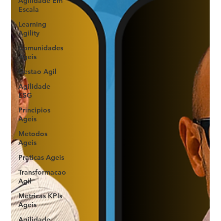
Agilidade Em
Escala
Learning
Agility
Comunidades
Ageis
Gestao Agil
Agilidade
ESG
Principios
Ageis
Metodos
Ageis
Praticas Ageis
Transformacao
Agil
Metricas KPIs
Ageis
Agilidade