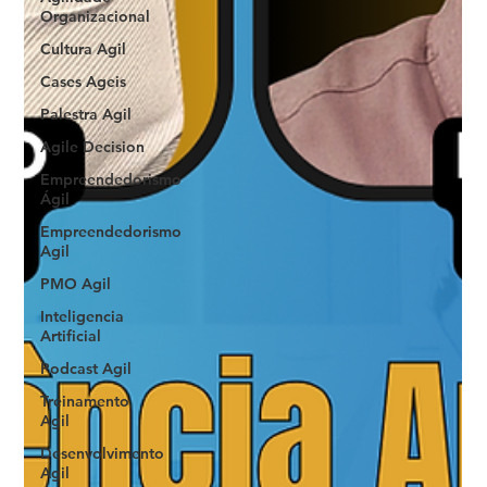
Organizacional
Cultura Agil
Cases Ageis
Palestra Agil
Agile Decision
Empreendedorismo
Ágil
Empreendedorismo
Agil
PMO Agil
Inteligencia
Artificial
Podcast Agil
Treinamento
Agil
Desenvolvimento
Agil