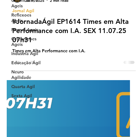
Certificacoes
Ageis
Universo Ágil (interno)
Jul 9, 2025
2 min read
Reflexoes
Ageis
Jornal Agil
Memes Ageis
#JornadaÁgil EP1614 Times em Alta
Celebracoes
Performance com I.A. SEX 11.07.25
Ageis
07h31
Industria Agil
Educação Ágil
Times em Alta Performance com I.A.
Neuro
Agilidade
Quarta Agil
Sexta Agil