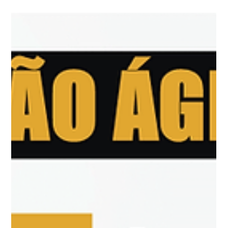
Tech MEETUPS
A AGILIDADE na TECNOLOGIA está ON na LINK TECH
SCHOOL com os Tech MEETUPS