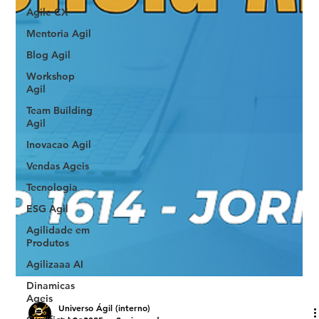
Agile CX
Mentoria Agil
Blog Agil
Workshop
Agil
Team Building
Agil
Inovacao Agil
Vendas Ageis
Tecnologia
ESG Agil
Agilidade em
Produtos
Agilizaaa AI
Dinamicas
Ageis