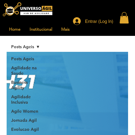
Entrar (Log In)
Home
Institucional
Mais
Posts Ageis
Posts Ageis
Agilidade na
Saude
Business
Agility
Agilidade
Inclusiva
Agile Women
Jornada Agil
Evolucao Agil