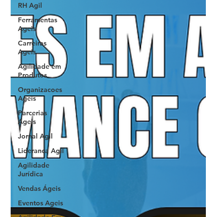
RH Agil
Ferramentas
Ageis
Carreiras
Ageis
Agilidade em
Produtos
Organizacoes
Ageis
Parcerias
Ageis
Jornal Agil
Lideranca Agil
Agilidade
Jurídica
Vendas Ágeis
Eventos Ageis