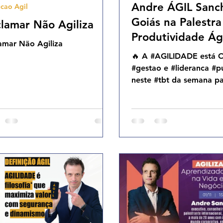
Andre ÁGIL Sanc
cao Agil
Cases Ageis
Goiás na Palestra
lamar Não Agiliza
Produtividade Ág
amar Não Agiliza
Administração Pú
🔥 A #AGILIDADE está 
05.12.24
#gestao e #lideranca #p
neste #tbt da semana pa
Gratidão mesmo a você
@sindgestor @edmol...