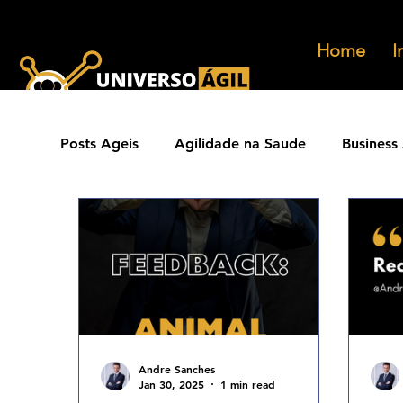
Home
I
Posts Ageis
Agilidade na Saude
Business 
Ferramentas Ageis
Carreiras Ageis
Agilidade Jurídica
Vendas Ágeis
Eve
Agilidade ESG
Principios Ageis
Met
Andre Sanches
Jan 30, 2025
1 min read