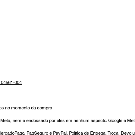
P 04561-004
mados no momento da compra
 ou Meta, nem é endossado por eles em nenhum aspecto. Google e Me
o, MercadoPago, PagSeguro e PayPal.
Política de Entrega, Troca, Devo