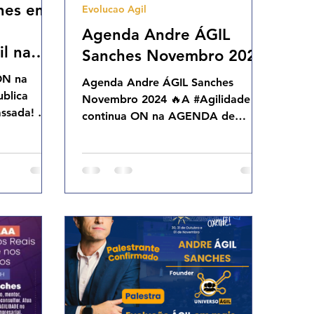
hes em
Evolucao Agil
Agenda Andre ÁGIL
il na
Sanches Novembro 2024
blica
ON na
Agenda Andre ÁGIL Sanches
ublica
Novembro 2024 🔥A #Agilidade
ssada! 🥰
continua ON na AGENDA de
s
#palestras #mentorias #conselho
#treinamentos #aulas...