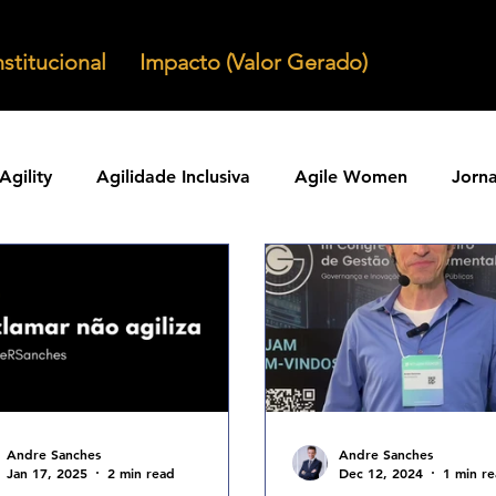
nstitucional
Impacto (Valor Gerado)
Agility
Agilidade Inclusiva
Agile Women
Jorn
Agilidade em Produtos
Organizacoes Ageis
Parcer
ntos Ageis
Agilidade Em Escala
Learning Agility
odos Ageis
Praticas Ageis
Transformacao Agil
Andre Sanches
Andre Sanches
Jan 17, 2025
2 min read
Dec 12, 2024
1 min r