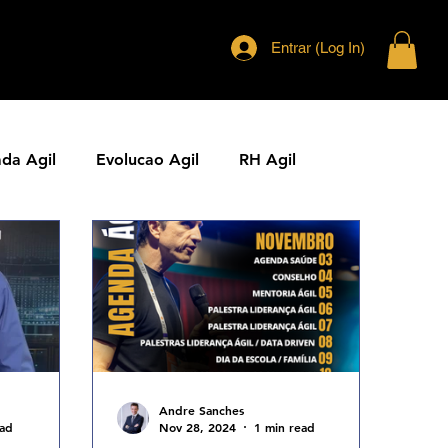
Entrar (Log In)
ada Agil
Evolucao Agil
RH Agil
ias Ageis
Jornal Agil
Lideranca Agil
Comunidades Ageis
Gestao Agil
Metricas KPIs Ageis
Andre Sanches
ead
Nov 28, 2024
1 min read