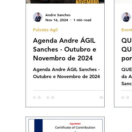
Andre Sanches
Nov 16, 2024
1 min read
Palestra Agil
Event
Agenda Andre ÁGIL
QU
Sanches - Outubro e
QU
Novembro de 2024
por
no 
Agenda Andre ÁGIL Sanches -
QUE
Outubro e Novembro de 2024
da A
Sanc