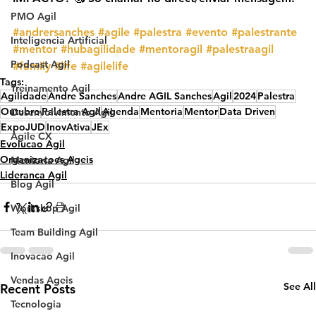
PMO Agil
#andrersanches
#agile
#palestra
#evento
#palestrante
Inteligencia Artificial
#mentor
#hubagilidade
#mentoragil
#palestraagil
Podcast Agil
#family
#life
#agilelife
Tags:
Treinamento Agil
Agilidade
Andre Sanches
Andre AGIL Sanches
Agil
2024
Palestra
Outubro
Palestra Agil
Agenda
Mentoria
Mentor
Data Driven
Desenvolvimento Agil
ExpoJUD
InovAtiva
JEx
Agile CX
Evolucao Agil
Organizacoes Ageis
Mentoria Agil
Lideranca Agil
Blog Agil
Workshop Agil
Team Building Agil
Inovacao Agil
Vendas Ageis
See All
Recent Posts
Tecnologia