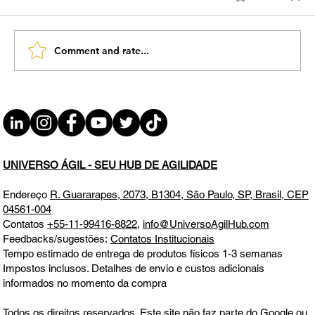
Comment and rate...
A AGILIDADE está ON nas Mídias
Sociais Instagram e LinkedIn
UNIVERSO ÁGIL - SEU HUB DE AGILIDADE
Endereço
R. Guararapes, 2073, B1304, São Paulo, SP, Brasil, CEP
04561-004
Contatos
+55-11-99416-8822
,
info@UniversoAgilHub.com
Feedbacks/sugestões:
Contatos Institucionais
Tempo estimado de entrega de produtos físicos 1-3 semanas
Impostos inclusos. Detalhes de envio e custos adicionais
informados no momento da compra
Todos os direitos reservados. Este site não faz parte do Google ou