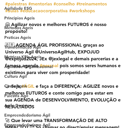
#palestras
#mentorias
#conselho
#treinamentos
Agilidade ESG
#aulas
#educacaocorporativa
#workshops
Principios Ageis
🤗 Agilizar novos e melhores FUTUROS é nosso 
Metodos Ageis
propósito!
Praticas Ageis
🇧🇷 AGENDA ÁGIL PROFISSIONAL graças ao 
Transformacao Agil
Universo Ágil @UniversoAgilHub, EXPOJUD 
Metricas KPIs Ageis
@expojud2024, JEx @jexlegal e demais parcerias e a 
famosa agenda 
#pessoal
 pois somos seres humanos e 
Agilidade Organizacional
existimos para viver com prosperidade!
Cultura Agil
Cases Ageis
🤝 Seja 
#ÁGIL
 e faça a DIFERENÇA: AGILIZE novos e 
melhores FUTUROS e conte comigo para estar em 
Palestra Agil
sua AGENDA de DESENVOLVIMENTO, EVOLUÇÃO e 
Agile Decision
RESULTADOS
Empreendedorismo Ágil
🚀 Que levar uma TRANSFORMAÇÃO DE ALTO 
Empreendedorismo Agil
IMPACTO? 🥰 Só chamar no direct/enviar mensagem!