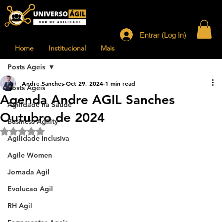
Entrar (Log In)
Home
Institucional
Mais
Posts Ageis
Andre Sanches
Oct 29, 2024
1 min read
Posts Ageis
Agenda Andre AGIL Sanches
Agilidade na Saude
Outubro de 2024
Business Agility
Rated NaN out of 5 stars.
Agilidade Inclusiva
Agile Women
Jornada Agil
Evolucao Agil
RH Agil