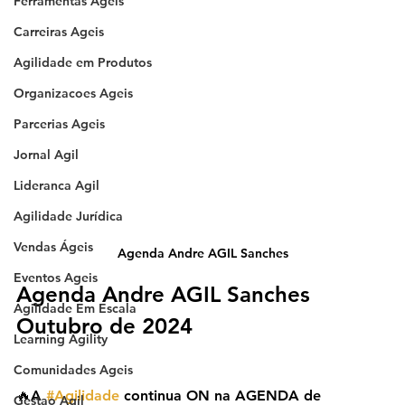
Ferramentas Ageis
Carreiras Ageis
Agilidade em Produtos
Organizacoes Ageis
Parcerias Ageis
Jornal Agil
Lideranca Agil
Agilidade Jurídica
Vendas Ágeis
Agenda Andre AGIL Sanches
Eventos Ageis
Agenda Andre AGIL Sanches 
Agilidade Em Escala
Outubro de 2024
Learning Agility
Comunidades Ageis
🔥A 
#Agilidade
 continua ON na AGENDA de 
Gestao Agil