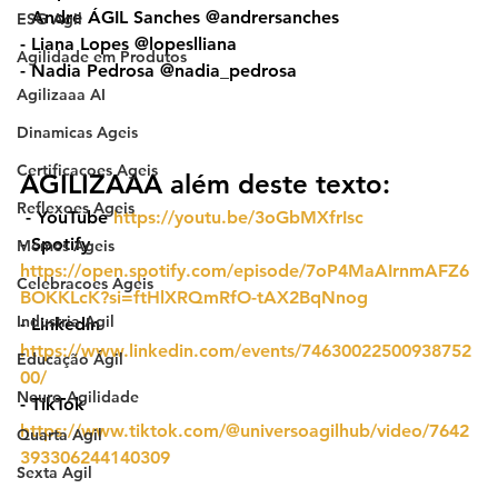
- Andre ÁGIL Sanches @andrersanches
ESG Agil
- Liana Lopes @lopeslliana
Agilidade em Produtos
- Nadia Pedrosa @nadia_pedrosa
Agilizaaa AI
Dinamicas Ageis
Certificacoes Ageis
AGILIZAAA além deste texto:
Reflexoes Ageis
 - YouTube 
https://youtu.be/3oGbMXfrIsc
- ⁠Spotify 
Memes Ageis
https://open.spotify.com/episode/7oP4MaAIrnmAFZ6
Celebracoes Ageis
BOKKLcK?si=ftHlXRQmRfO-tAX2BqNnog
Industria Agil
- ⁠LinkedIn 
https://www.linkedin.com/events/74630022500938752
Educação Ágil
00/
Neuro Agilidade
- TikTok 
https://www.tiktok.com/@universoagilhub/video/7642
Quarta Agil
393306244140309
Sexta Agil