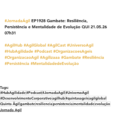
#JornadaÁgil
 EP1928 Gambate: Resiliência, 
Persistência e Mentalidade de Evolução QUI 21.05.26 
07h31
#AgilHub
#AgilGlobal
#AgilCast
#UniversoAgil
#HubAgilidade
#Podcast
#OrganizacoesAgeis
#OrganizacaoAgil
#Agilizaaa
#Gambate
#Resiliência
#Persistência
#MentalidadedeEvolução
Tags:
#HubAgilidade
#Podcast
#JornadaAgil
#UniversoAgil
#DesenvolvimentoCorporativo
agilhub
#quintasageis
agilglobal
Quinta Ägil
gambate
resiliencia
persistencia
mentalidade
evolução
Jornada Agil