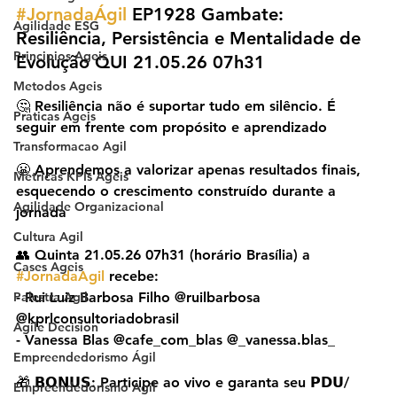
#JornadaÁgil
 EP1928 Gambate: 
Agilidade ESG
Resiliência, Persistência e Mentalidade de 
Principios Ageis
Evolução QUI 21.05.26 07h31
Metodos Ageis
🤔 Resiliência não é suportar tudo em silêncio. É 
Praticas Ageis
seguir em frente com propósito e aprendizado
Transformacao Agil
😬 Aprendemos a valorizar apenas resultados finais, 
Metricas KPIs Ageis
esquecendo o crescimento construído durante a 
Agilidade Organizacional
jornada
Cultura Agil
👥 Quinta 21.05.26 07h31 (horário Brasília) a 
Cases Ageis
#JornadaAgil
 recebe:
Palestra Agil
- Rui Luiz Barbosa Filho @ruilbarbosa 
@kprlconsultoriadobrasil
Agile Decision
- Vanessa Blas @cafe_com_blas @_vanessa.blas_
Empreendedorismo Ágil
🎁 𝗕𝗢𝗡𝗨𝗦: Participe ao vivo e garanta seu 𝗣𝗗𝗨/
Empreendedorismo Agil