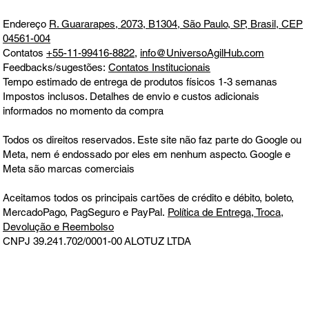
Endereço
R. Guararapes, 2073, B1304, São Paulo, SP, Brasil, CEP
04561-004
Contatos
+55-11-99416-8822
,
info@UniversoAgilHub.com
Feedbacks/sugestões:
Contatos Institucionais
Tempo estimado de entrega de produtos físicos 1-3 semanas
Impostos inclusos. Detalhes de envio e custos adicionais
informados no momento da compra
Todos os direitos reservados. Este site não faz parte do Google ou
Meta, nem é endossado por eles em nenhum aspecto. Google e
Meta são marcas comerciais
Aceitamos todos os principais cartões de crédito e débito, boleto,
MercadoPago, PagSeguro e PayPal.
Política de Entrega, Troca,
Devolução e Reembolso
CNPJ 39.241.702/0001-00
ALOTUZ LTDA