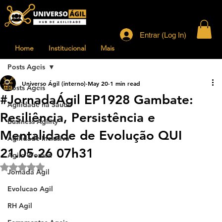
Entrar (Log In)
Home
Institucional
Mais
Posts Ageis
Universo Ágil (interno)
May 20
1 min read
Posts Ageis
#JornadaÁgil EP1928 Gambate:
Agilidade na Saude
Resiliência, Persistência e
Business Agility
Mentalidade de Evolução QUI
Agilidade Inclusiva
21.05.26 07h31
Agile Women
Rated NaN out of 5 stars.
Jornada Agil
Evolucao Agil
RH Agil