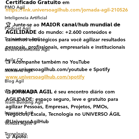
𝗖𝗲𝗿𝘁𝗶𝗳𝗶𝗰𝗮𝗱𝗼 𝗚𝗿𝗮𝘁𝘂𝗶𝘁𝗼 em 
PMO Agil
https://link.universoagilhub.com/jornada-agil-210526
Inteligencia Artificial
🏆 Junte-se ao 𝗠𝗔𝗜𝗢𝗥 𝗰𝗮𝗻𝗮𝗹/𝗵𝘂𝗯 𝗺𝘂𝗻𝗱𝗶𝗮𝗹 𝗱𝗲 
Podcast Agil
𝗔𝗚𝗜𝗟𝗜𝗗𝗔𝗗𝗘 do mundo: +2.600 conteúdos e 
Treinamento Agil
caminhos estratégicos para você agilizar resultados 
pessoais, profissionais, empresariais e institucionais
Desenvolvimento Agil
Agile CX
📺 Acompanhe também no YouTube 
www.universoagilhub.com/youtube e Spotify 
Mentoria Agil
www.universoagilhub.com/spotify
Blog Agil
Workshop Agil
🥰 𝗝𝗢𝗥𝗡𝗔𝗗𝗔 𝗔𝗚𝗜𝗟 é seu encontro diário com 
AGILIDADE: espaço seguro, leve e gratuito para 
Team Building Agil
agilizar Pessoas, Empresas, Projetos, PMOs, 
Inovacao Agil
Negócios, Escala, Tecnologia no UNIVERSO ÁGIL 
@UniversoAgilHub
Vendas Ageis
Tecnologia
🤝 Apoio: