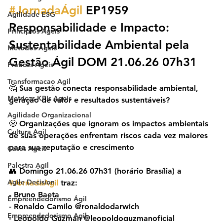
#JornadaÁgil
 EP1959 
Agilidade ESG
Responsabilidade e Impacto: 
Principios Ageis
Sustentabilidade Ambiental pela 
Metodos Ageis
Gestão Ágil DOM 21.06.26 07h31
Praticas Ageis
Transformacao Agil
🤔 Sua gestão conecta responsabilidade ambiental, 
Metricas KPIs Ageis
geração de valor e resultados sustentáveis?
Agilidade Organizacional
😬 Organizações que ignoram os impactos ambientais 
Cultura Agil
de suas operações enfrentam riscos cada vez maiores 
para sua reputação e crescimento
Cases Ageis
Palestra Agil
👥 Domingo 21.06.26 07h31 (horário Brasília) a 
Agile Decision
#JornadaAgil
 traz:
- Bruno Baeta
Empreendedorismo Ágil
- Ronaldo Camilo @‌ronaldodarwich
Empreendedorismo Agil
- Leopoldo Guzmán @‌leopoldoguzmanoficial