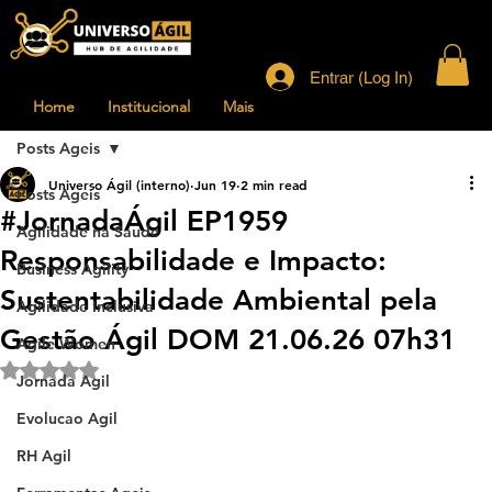
Entrar (Log In)
Home
Institucional
Mais
Posts Ageis
Universo Ágil (interno)
Jun 19
2 min read
Posts Ageis
#JornadaÁgil EP1959
Agilidade na Saude
Responsabilidade e Impacto:
Business Agility
Sustentabilidade Ambiental pela
Agilidade Inclusiva
Gestão Ágil DOM 21.06.26 07h31
Agile Women
Rated NaN out of 5 stars.
Jornada Agil
Evolucao Agil
RH Agil