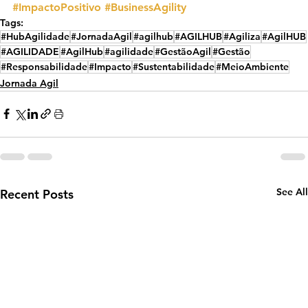
#ImpactoPositivo
#BusinessAgility
Tags:
#HubAgilidade
#JornadaAgil
#agilhub
#AGILHUB
#Agiliza
#AgilHUB
#AGILIDADE
#AgilHub
#agilidade
#GestãoAgil
#Gestão
#Responsabilidade
#Impacto
#Sustentabilidade
#MeioAmbiente
Jornada Agil
See All
Recent Posts