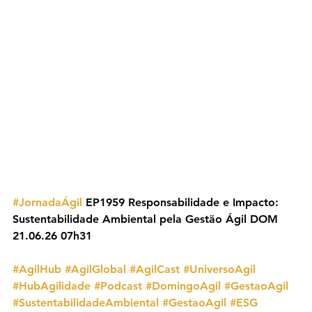
#JornadaÁgil
 EP1959 Responsabilidade e Impacto: 
Sustentabilidade Ambiental pela Gestão Ágil DOM 
21.06.26 07h31
#AgilHub
#AgilGlobal
#AgilCast
#UniversoAgil
#HubAgilidade
#Podcast
#DomingoAgil
#GestaoAgil
#SustentabilidadeAmbiental
#GestaoAgil
#ESG