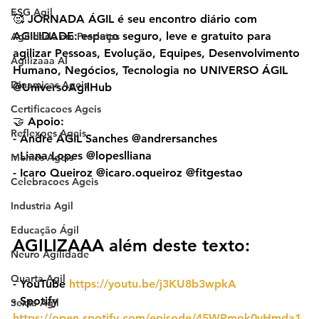
ESG Agil
🥰 JORNADA ÁGIL é seu encontro diário com 
AGILIDADE: espaço seguro, leve e gratuito para 
Agilidade em Produtos
agilizar Pessoas, Evolução, Equipes, Desenvolvimento 
Agilizaaa AI
Humano, Negócios, Tecnologia no UNIVERSO ÁGIL 
Dinamicas Ageis
@UniversoAgilHub
Certificacoes Ageis
🤝 Apoio:
Reflexoes Ageis
- Andre ÁGIL Sanches @andrersanches
- Liana Lopes @lopeslliana
Memes Ageis
- Icaro Queiroz @icaro.oqueiroz @fitgestao
Celebracoes Ageis
Industria Agil
Educação Ágil
AGILIZAAA além deste texto:
Neuro Agilidade
Quarta Agil
- YouTube 
https://youtu.be/j3KU8b3wpkA
- ⁠Spotify 
Sexta Agil
https://open.spotify.com/episode/45WPmok0yHmda1