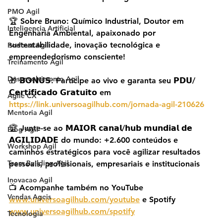
PMO Agil
🏆 Sobre Bruno: Químico Industrial, Doutor em 
Inteligencia Artificial
Engenharia Ambiental, apaixonado por 
sustentabilidade, inovação tecnológica e 
Podcast Agil
empreendedorismo consciente!
Treinamento Agil
Desenvolvimento Agil
🎁 𝗕𝗢𝗡𝗨𝗦: Participe ao vivo e garanta seu 𝗣𝗗𝗨/
𝗖𝗲𝗿𝘁𝗶𝗳𝗶𝗰𝗮𝗱𝗼 𝗚𝗿𝗮𝘁𝘂𝗶𝘁𝗼 em 
Agile CX
https://link.universoagilhub.com/jornada-agil-210626
Mentoria Agil
🏆 Junte-se ao 𝗠𝗔𝗜𝗢𝗥 𝗰𝗮𝗻𝗮𝗹/𝗵𝘂𝗯 𝗺𝘂𝗻𝗱𝗶𝗮𝗹 𝗱𝗲 
Blog Agil
𝗔𝗚𝗜𝗟𝗜𝗗𝗔𝗗𝗘 do mundo: +2.600 conteúdos e 
Workshop Agil
caminhos estratégicos para você agilizar resultados 
Team Building Agil
pessoais, profissionais, empresariais e institucionais
Inovacao Agil
📺 Acompanhe também no YouTube 
Vendas Ageis
www.universoagilhub.com/youtube
 e Spotify 
www.universoagilhub.com/spotify
Tecnologia