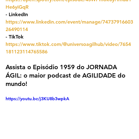
He6yiGqR
- ⁠LinkedIn 
https://www.linkedin.com/event/manage/74737916603
26490114
- TikTok 
https://www.tiktok.com/@universoagilhub/video/7654
181123114765586
Assista o Episódio 1959 do JORNADA 
ÁGIL: o maior podcast de AGILIDADE do 
mundo!
https://youtu.be/j3KU8b3wpkA