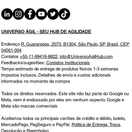
#JornadaÁgil EP1910 Assertividade x
Agilidade Microfundamentos de
Resultados na Gestão na Visão do Ágil
DOM 03.05.26 07h31
UNIVERSO ÁGIL - SEU HUB DE AGILIDADE
Endereço
R. Guararapes, 2073, B1304, São Paulo, SP, Brasil, CEP
04561-004
Contatos
+55-11-99416-8822
,
info@UniversoAgilHub.com
Feedbacks/sugestões:
Contatos Institucionais
Tempo estimado de entrega de produtos físicos 1-3 semanas
Impostos inclusos. Detalhes de envio e custos adicionais
informados no momento da compra
Todos os direitos reservados. Este site não faz parte do Google ou
Meta, nem é endossado por eles em nenhum aspecto. Google e
Meta são marcas comerciais
Aceitamos todos os principais cartões de crédito e débito, boleto,
MercadoPago, PagSeguro e PayPal.
Política de Entrega, Troca,
Devolução e Reembolso